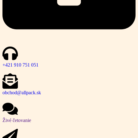
+421 910 751 051
obchod@allpack.sk
Živé četovanie