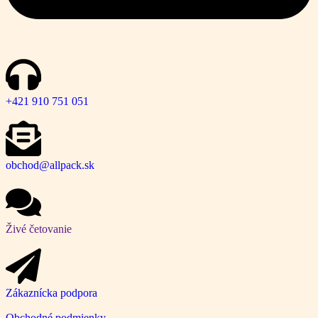
+421 910 751 051
obchod@allpack.sk
Živé četovanie
Zákaznícka podpora
Obchodné podmienky