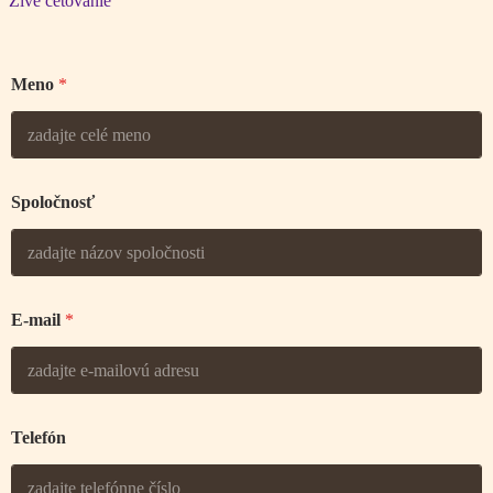
Živé četovanie
Meno
*
Spoločnosť
E-mail
*
Telefón