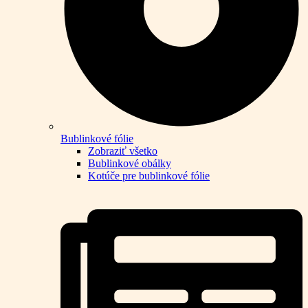
Bublinkové fólie
Zobraziť všetko
Bublinkové obálky
Kotúče pre bublinkové fólie