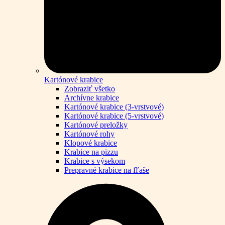
Kartónové krabice
Zobraziť všetko
Archívne krabice
Kartónové krabice (3-vrstvové)
Kartónové krabice (5-vrstvové)
Kartónové preložky
Kartónové rohy
Klopové krabice
Krabice na pizzu
Krabice s výsekom
Prepravné krabice na fľaše