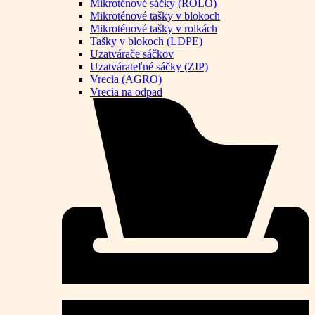
Mikroténové sáčky (ROLO)
Mikroténové tašky v blokoch
Mikroténové tašky v rolkách
Tašky v blokoch (LDPE)
Uzatvárače sáčkov
Uzatvárateľné sáčky (ZIP)
Vrecia (AGRO)
Vrecia na odpad