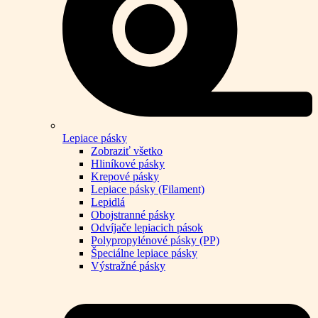
Lepiace pásky
Zobraziť všetko
Hliníkové pásky
Krepové pásky
Lepiace pásky (Filament)
Lepidlá
Obojstranné pásky
Odvíjače lepiacich pások
Polypropylénové pásky (PP)
Špeciálne lepiace pásky
Výstražné pásky