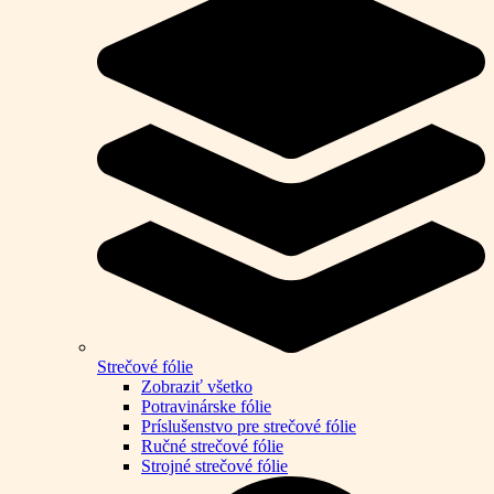
Strečové fólie
Zobraziť všetko
Potravinárske fólie
Príslušenstvo pre strečové fólie
Ručné strečové fólie
Strojné strečové fólie