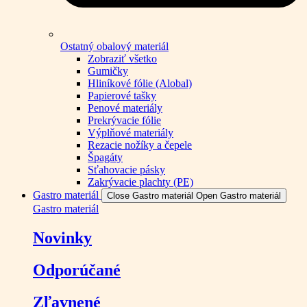
Ostatný obalový materiál
Zobraziť všetko
Gumičky
Hliníkové fólie (Alobal)
Papierové tašky
Penové materiály
Prekrývacie fólie
Výplňové materiály
Rezacie nožíky a čepele
Špagáty
Sťahovacie pásky
Zakrývacie plachty (PE)
Gastro materiál
Close Gastro materiál
Open Gastro materiál
Gastro materiál
Novinky
Odporúčané
Zľavnené