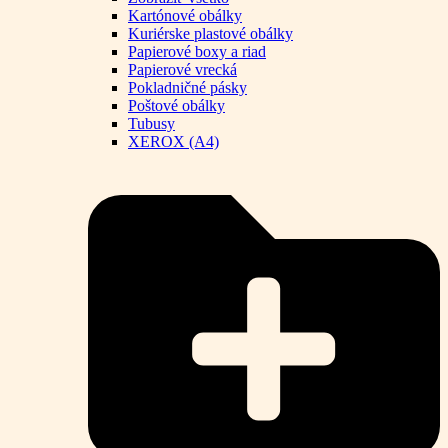
Kartónové obálky
Kuriérske plastové obálky
Papierové boxy a riad
Papierové vrecká
Pokladničné pásky
Poštové obálky
Tubusy
XEROX (A4)