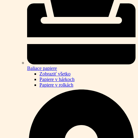
Baliace papiere
Zobraziť všetko
Papiere v hárkoch
Papiere v rolkách