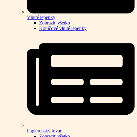
Vlnité lepenky
Zobraziť všetko
Kotúčové vlnité lepenky
Papierenský tovar
Zobraziť všetko