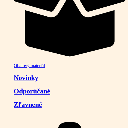
Obalový materiál
Novinky
Odporúčané
Zľavnené