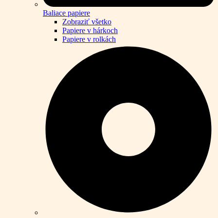
Baliace papiere
Zobraziť všetko
Papiere v hárkoch
Papiere v rolkách