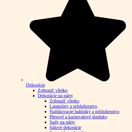
Dekorácie
Zobraziť všetko
Dekorácie na párty
Zobraziť všetko
Lampióny a príslušenstvo
Nafukovacie balóniky a príslušenstvo
Plesové a karnevalové doplnky
Sady na párty
Sálové dekorácie