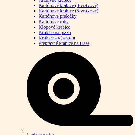
Kartónové krabice (3-vrstvové)
Kartónové krabice (5-vrstvové)
Kartónové preložky
Kartónové rohy
Klopové krabice
Krabice na pizzu
Krabice s výsekom
Prepravné krabice na fľaše
Lepiace pásky