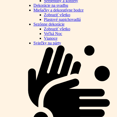
Serpentíny a konfety
Dekorácie na svadbu
Miešačky a dekoratívne bodce
Zobraziť všetko
Plastové napichovadlá
Sezónne dekorácie
Zobraziť všetko
Veľká Noc
Vianoce
Sviečky na párty