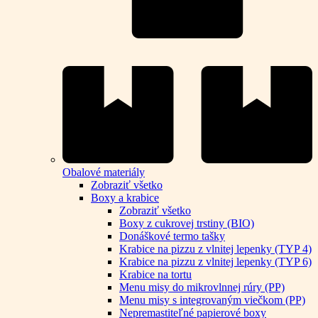
Obalové materiály
Zobraziť všetko
Boxy a krabice
Zobraziť všetko
Boxy z cukrovej trstiny (BIO)
Donáškové termo tašky
Krabice na pizzu z vlnitej lepenky (TYP 4)
Krabice na pizzu z vlnitej lepenky (TYP 6)
Krabice na tortu
Menu misy do mikrovlnnej rúry (PP)
Menu misy s integrovaným viečkom (PP)
Nepremastiteľné papierové boxy