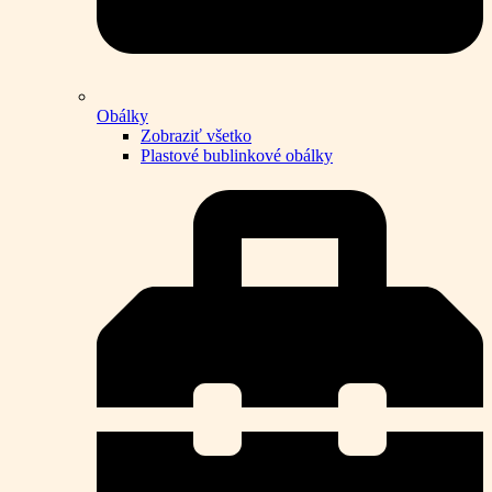
Obálky
Zobraziť všetko
Plastové bublinkové obálky