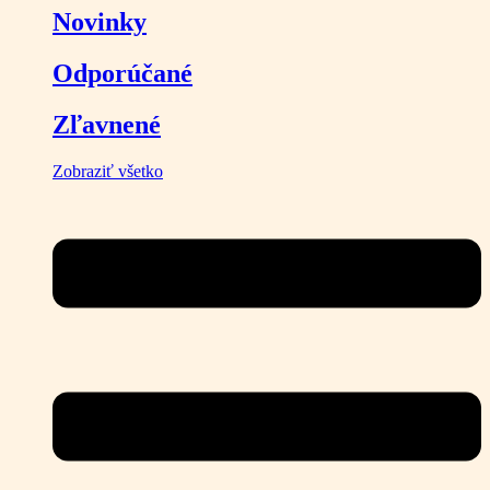
Novinky
Odporúčané
Zľavnené
Zobraziť všetko