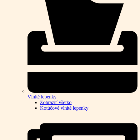
Vlnité lepenky
Zobraziť všetko
Kotúčové vlnité lepenky