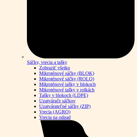
Sáčky, vrecia a tašky
Zobraziť všetko
Mikroténové sáčky (BLOK)
Mikroténové sáčky (ROLO)
Mikroténové tašky v blokoch
Mikroténové tašky v rolkách
Tašky v blokoch (LDPE)
Uzatvárače sáčkov
Uzatvárateľné sáčky (ZIP)
Vrecia (AGRO)
Vrecia na odpad