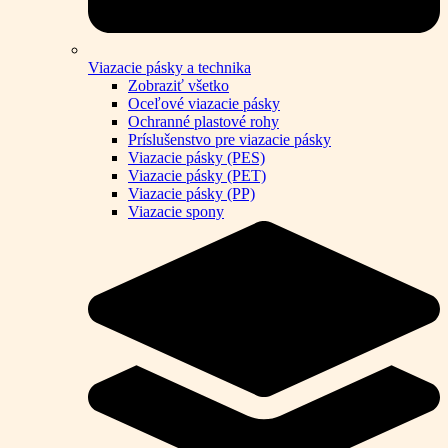
Viazacie pásky a technika
Zobraziť všetko
Oceľové viazacie pásky
Ochranné plastové rohy
Príslušenstvo pre viazacie pásky
Viazacie pásky (PES)
Viazacie pásky (PET)
Viazacie pásky (PP)
Viazacie spony