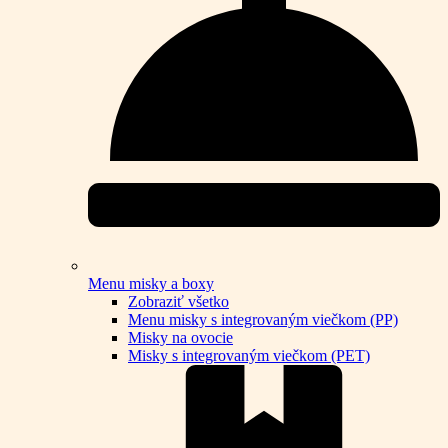
Menu misky a boxy
Zobraziť všetko
Menu misky s integrovaným viečkom (PP)
Misky na ovocie
Misky s integrovaným viečkom (PET)