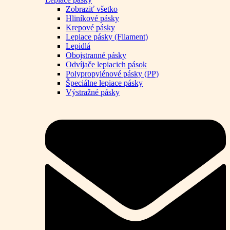
Zobraziť všetko
Hliníkové pásky
Krepové pásky
Lepiace pásky (Filament)
Lepidlá
Obojstranné pásky
Odvíjače lepiacich pások
Polypropylénové pásky (PP)
Špeciálne lepiace pásky
Výstražné pásky