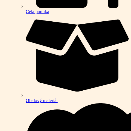
Celá ponuka
Obalový materiál