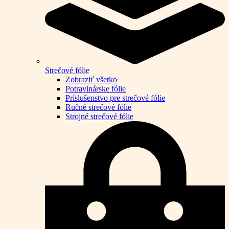
Strečové fólie
Zobraziť všetko
Potravinárske fólie
Príslušenstvo pre strečové fólie
Ručné strečové fólie
Strojné strečové fólie