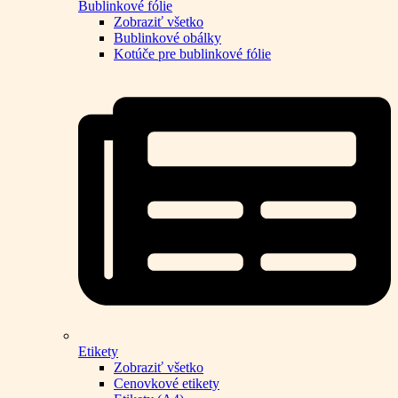
Bublinkové fólie
Zobraziť všetko
Bublinkové obálky
Kotúče pre bublinkové fólie
Etikety
Zobraziť všetko
Cenovkové etikety