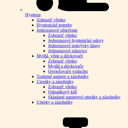
Hygiena
Zobraziť všetko
Hygienické potreby
Jednorazové oblečenie
Zobraziť všetko
Jednorazové hygienické odevy
Jednorazové pokrývky hlavy
Jednorazové rukavice
Mydlá, vône a dávkovače
Zobraziť všetko
Mydlá a dávkovače
Osviežovače vzduchu
Toaletné papiere a zásobníky
Uteráky a zásobníky
Zobraziť všetko
Odpadkový kôš
Skladané papierové uteráky a zásobníky
Utierky a zásobníky