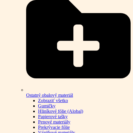
Ostatný obalový materiál
Zobraziť všetko
Gumičky
Hliníkové fólie (Alobal)
Papierové tašky
Penové materiály
Prekrývacie fólie
Výplňové materiály