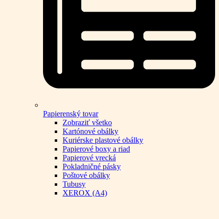
Papierenský tovar
Zobraziť všetko
Kartónové obálky
Kuriérske plastové obálky
Papierové boxy a riad
Papierové vrecká
Pokladničné pásky
Poštové obálky
Tubusy
XEROX (A4)