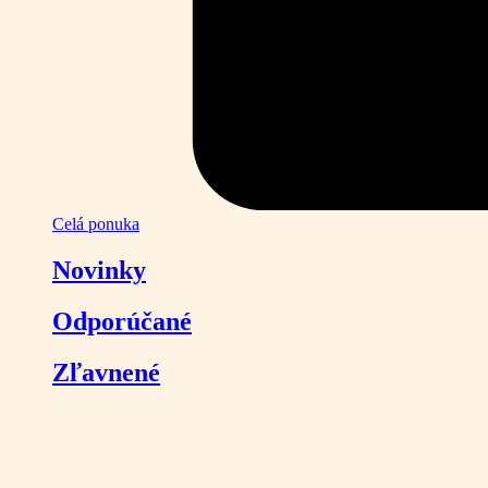
Celá ponuka
Novinky
Odporúčané
Zľavnené