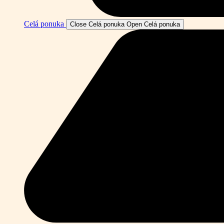
Celá ponuka
Close Celá ponuka
Open Celá ponuka