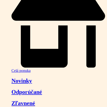
Celá ponuka
Novinky
Odporúčané
Zľavnené