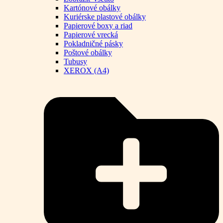
Kartónové obálky
Kuriérske plastové obálky
Papierové boxy a riad
Papierové vrecká
Pokladničné pásky
Poštové obálky
Tubusy
XEROX (A4)