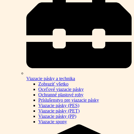
Viazacie pásky a technika
Zobraziť všetko
Oceľové viazacie pásky
Ochranné plastové rohy
Príslušenstvo pre viazacie pásky
Viazacie pásky (PES)
Viazacie pásky (PET)
Viazacie pásky (PP)
Viazacie spony