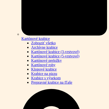
Kartónové krabice
Zobraziť všetko
Archívne krabice
Kartónové krabice (3-vrstvové)
Kartónové krabice (5-vrstvové)
Kartónové preložky
Kartónové rohy
Klopové krabice
Krabice na pizzu
Krabice s výsekom
Prepravné krabice na fľaše