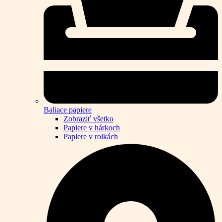
Baliace papiere
Zobraziť všetko
Papiere v hárkoch
Papiere v rolkách