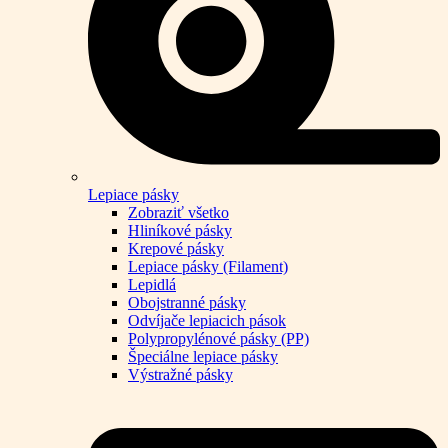
Lepiace pásky
Zobraziť všetko
Hliníkové pásky
Krepové pásky
Lepiace pásky (Filament)
Lepidlá
Obojstranné pásky
Odvíjače lepiacich pások
Polypropylénové pásky (PP)
Špeciálne lepiace pásky
Výstražné pásky