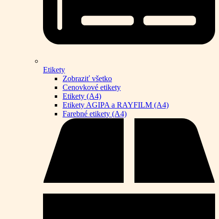
Etikety
Zobraziť všetko
Cenovkové etikety
Etikety (A4)
Etikety AGIPA a RAYFILM (A4)
Farebné etikety (A4)