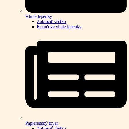
Vlnité lepenky
Zobraziť všetko
Kotúčové vlnité lepenky
Papierenský tovar
Zobraziť všetko