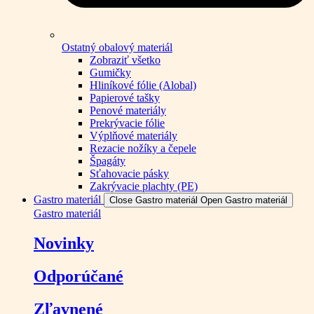
Ostatný obalový materiál
Zobraziť všetko
Gumičky
Hliníkové fólie (Alobal)
Papierové tašky
Penové materiály
Prekrývacie fólie
Výplňové materiály
Rezacie nožíky a čepele
Špagáty
Sťahovacie pásky
Zakrývacie plachty (PE)
Gastro materiál
Close Gastro materiál
Open Gastro materiál
Gastro materiál
Novinky
Odporúčané
Zľavnené