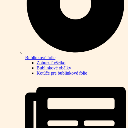
Bublinkové fólie
Zobraziť všetko
Bublinkové obálky
Kotúče pre bublinkové fólie