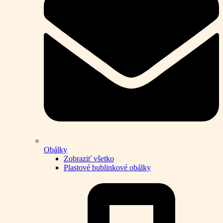
Obálky
Zobraziť všetko
Plastové bublinkové obálky