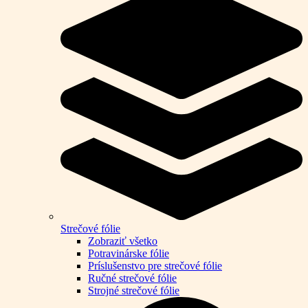
Strečové fólie
Zobraziť všetko
Potravinárske fólie
Príslušenstvo pre strečové fólie
Ručné strečové fólie
Strojné strečové fólie