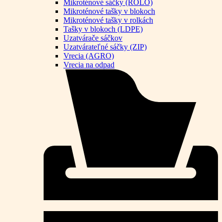
Mikroténové sáčky (ROLO)
Mikroténové tašky v blokoch
Mikroténové tašky v rolkách
Tašky v blokoch (LDPE)
Uzatvárače sáčkov
Uzatvárateľné sáčky (ZIP)
Vrecia (AGRO)
Vrecia na odpad