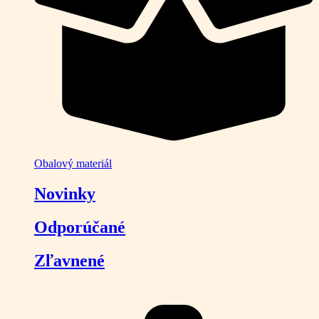
Obalový materiál
Novinky
Odporúčané
Zľavnené