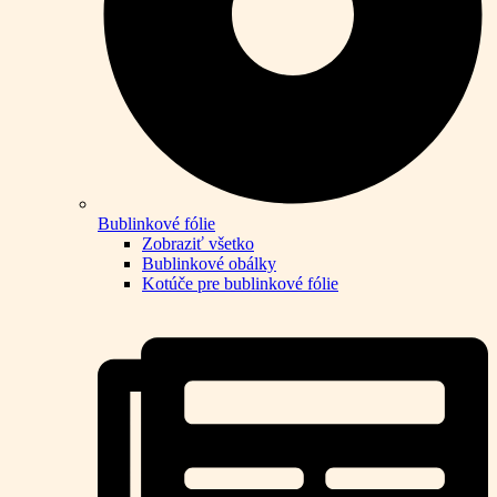
Bublinkové fólie
Zobraziť všetko
Bublinkové obálky
Kotúče pre bublinkové fólie