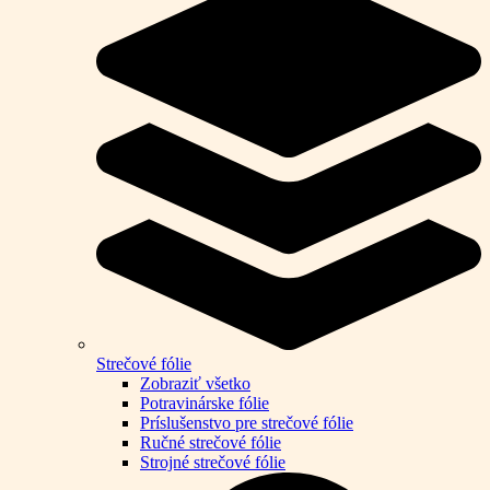
Strečové fólie
Zobraziť všetko
Potravinárske fólie
Príslušenstvo pre strečové fólie
Ručné strečové fólie
Strojné strečové fólie