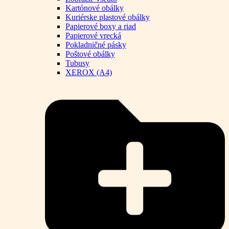
Kartónové obálky
Kuriérske plastové obálky
Papierové boxy a riad
Papierové vrecká
Pokladničné pásky
Poštové obálky
Tubusy
XEROX (A4)