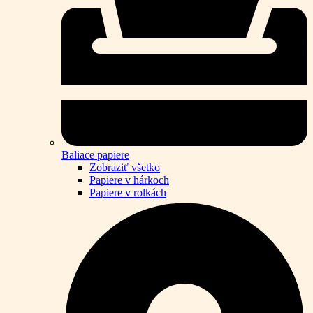
Baliace papiere
Zobraziť všetko
Papiere v hárkoch
Papiere v rolkách