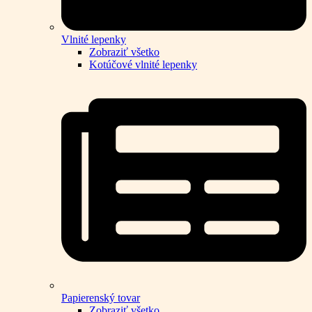
Vlnité lepenky
Zobraziť všetko
Kotúčové vlnité lepenky
Papierenský tovar
Zobraziť všetko