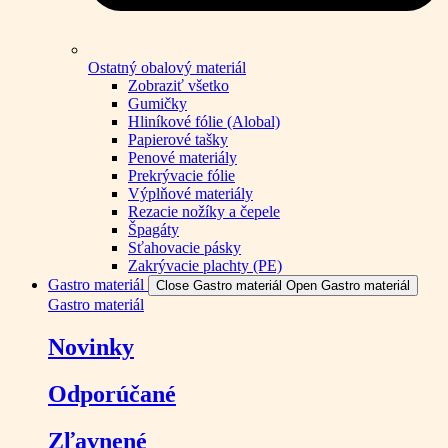
Ostatný obalový materiál
Zobraziť všetko
Gumičky
Hliníkové fólie (Alobal)
Papierové tašky
Penové materiály
Prekrývacie fólie
Výplňové materiály
Rezacie nožíky a čepele
Špagáty
Sťahovacie pásky
Zakrývacie plachty (PE)
Gastro materiál
Close Gastro materiál
Open Gastro materiál
Gastro materiál
Novinky
Odporúčané
Zľavnené