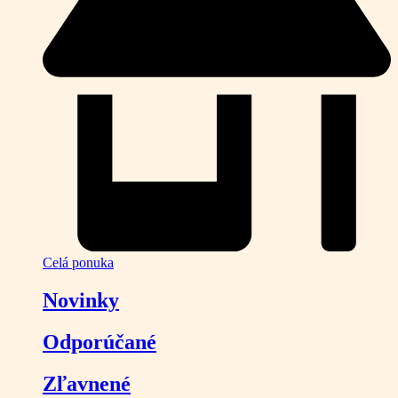
Celá ponuka
Novinky
Odporúčané
Zľavnené