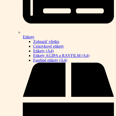
Etikety
Zobraziť všetko
Cenovkové etikety
Etikety (A4)
Etikety AGIPA a RAYFILM (A4)
Farebné etikety (A4)