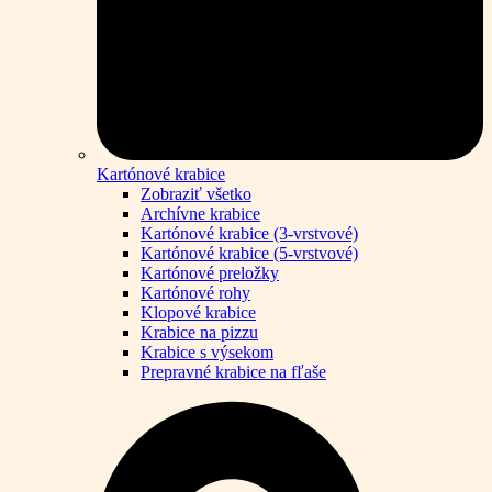
Kartónové krabice
Zobraziť všetko
Archívne krabice
Kartónové krabice (3-vrstvové)
Kartónové krabice (5-vrstvové)
Kartónové preložky
Kartónové rohy
Klopové krabice
Krabice na pizzu
Krabice s výsekom
Prepravné krabice na fľaše