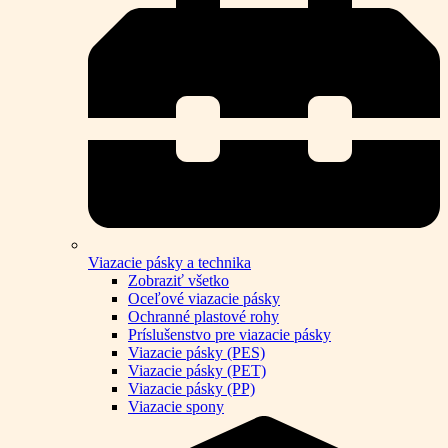
Viazacie pásky a technika
Zobraziť všetko
Oceľové viazacie pásky
Ochranné plastové rohy
Príslušenstvo pre viazacie pásky
Viazacie pásky (PES)
Viazacie pásky (PET)
Viazacie pásky (PP)
Viazacie spony