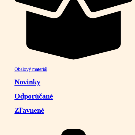
Obalový materiál
Novinky
Odporúčané
Zľavnené