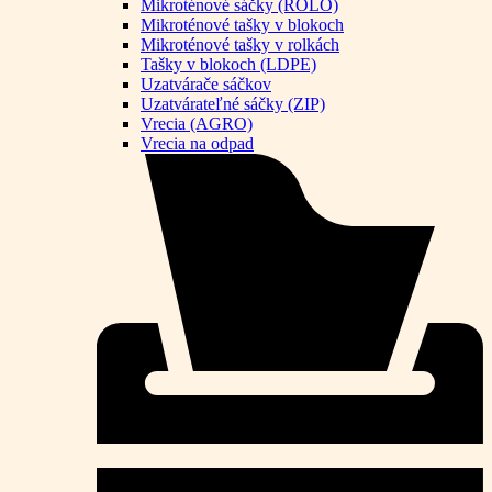
Mikroténové sáčky (ROLO)
Mikroténové tašky v blokoch
Mikroténové tašky v rolkách
Tašky v blokoch (LDPE)
Uzatvárače sáčkov
Uzatvárateľné sáčky (ZIP)
Vrecia (AGRO)
Vrecia na odpad