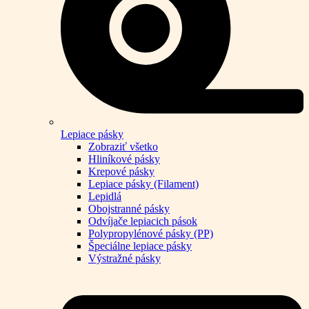
Lepiace pásky
Zobraziť všetko
Hliníkové pásky
Krepové pásky
Lepiace pásky (Filament)
Lepidlá
Obojstranné pásky
Odvíjače lepiacich pások
Polypropylénové pásky (PP)
Špeciálne lepiace pásky
Výstražné pásky