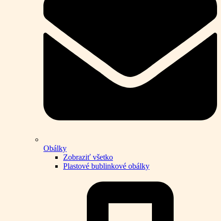
Obálky
Zobraziť všetko
Plastové bublinkové obálky