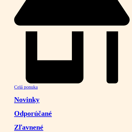
Celá ponuka
Novinky
Odporúčané
Zľavnené