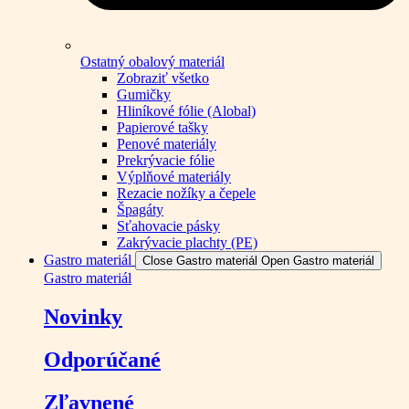
Ostatný obalový materiál
Zobraziť všetko
Gumičky
Hliníkové fólie (Alobal)
Papierové tašky
Penové materiály
Prekrývacie fólie
Výplňové materiály
Rezacie nožíky a čepele
Špagáty
Sťahovacie pásky
Zakrývacie plachty (PE)
Gastro materiál
Close Gastro materiál
Open Gastro materiál
Gastro materiál
Novinky
Odporúčané
Zľavnené