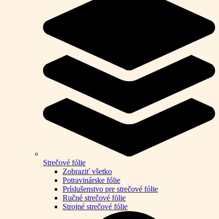
Strečové fólie
Zobraziť všetko
Potravinárske fólie
Príslušenstvo pre strečové fólie
Ručné strečové fólie
Strojné strečové fólie