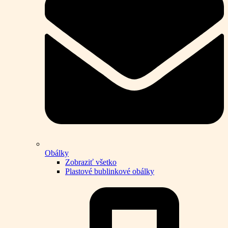
Obálky
Zobraziť všetko
Plastové bublinkové obálky