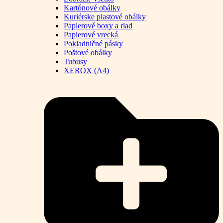
Kartónové obálky
Kuriérske plastové obálky
Papierové boxy a riad
Papierové vrecká
Pokladničné pásky
Poštové obálky
Tubusy
XEROX (A4)