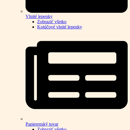
Vlnité lepenky
Zobraziť všetko
Kotúčové vlnité lepenky
Papierenský tovar
Zobraziť všetko