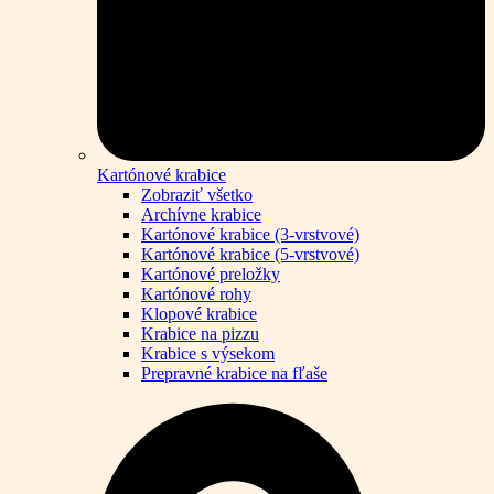
Kartónové krabice
Zobraziť všetko
Archívne krabice
Kartónové krabice (3-vrstvové)
Kartónové krabice (5-vrstvové)
Kartónové preložky
Kartónové rohy
Klopové krabice
Krabice na pizzu
Krabice s výsekom
Prepravné krabice na fľaše