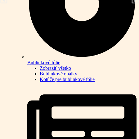
Bublinkové fólie
Zobraziť všetko
Bublinkové obálky
Kotúče pre bublinkové fólie