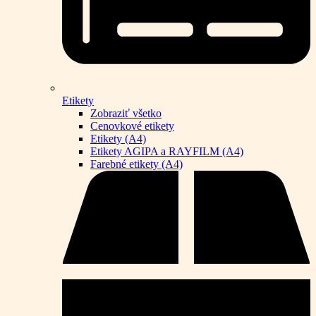
Etikety
Zobraziť všetko
Cenovkové etikety
Etikety (A4)
Etikety AGIPA a RAYFILM (A4)
Farebné etikety (A4)