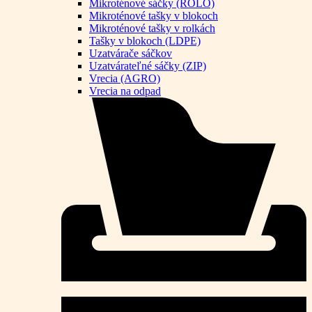
Mikroténové sáčky (ROLO)
Mikroténové tašky v blokoch
Mikroténové tašky v rolkách
Tašky v blokoch (LDPE)
Uzatvárače sáčkov
Uzatvárateľné sáčky (ZIP)
Vrecia (AGRO)
Vrecia na odpad