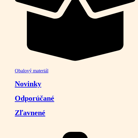
Obalový materiál
Novinky
Odporúčané
Zľavnené