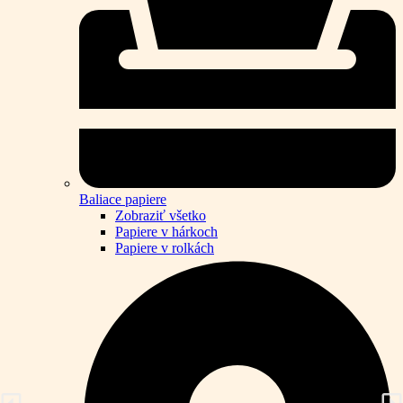
Baliace papiere
Zobraziť všetko
Papiere v hárkoch
Papiere v rolkách