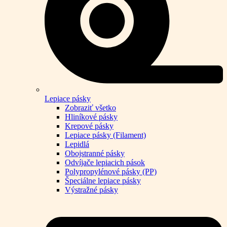
Lepiace pásky
Zobraziť všetko
Hliníkové pásky
Krepové pásky
Lepiace pásky (Filament)
Lepidlá
Obojstranné pásky
Odvíjače lepiacich pások
Polypropylénové pásky (PP)
Špeciálne lepiace pásky
Výstražné pásky