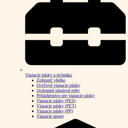
Viazacie pásky a technika
Zobraziť všetko
Oceľové viazacie pásky
Ochranné plastové rohy
Príslušenstvo pre viazacie pásky
Viazacie pásky (PES)
Viazacie pásky (PET)
Viazacie pásky (PP)
Viazacie spony