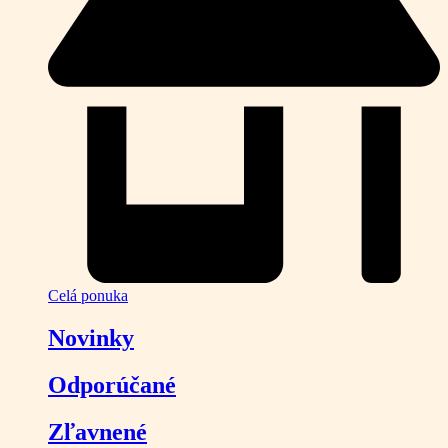
Celá ponuka
Novinky
Odporúčané
Zľavnené