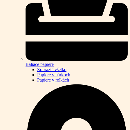
Baliace papiere
Zobraziť všetko
Papiere v hárkoch
Papiere v rolkách