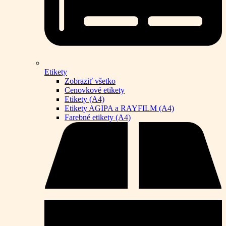
Etikety
Zobraziť všetko
Cenovkové etikety
Etikety (A4)
Etikety AGIPA a RAYFILM (A4)
Farebné etikety (A4)