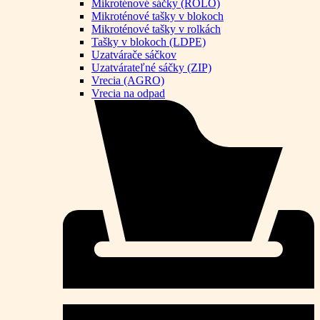
Mikroténové sáčky (ROLO)
Mikroténové tašky v blokoch
Mikroténové tašky v rolkách
Tašky v blokoch (LDPE)
Uzatvárače sáčkov
Uzatvárateľné sáčky (ZIP)
Vrecia (AGRO)
Vrecia na odpad