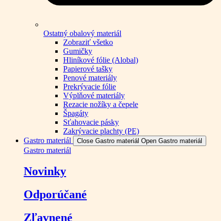
Ostatný obalový materiál
Zobraziť všetko
Gumičky
Hliníkové fólie (Alobal)
Papierové tašky
Penové materiály
Prekrývacie fólie
Výplňové materiály
Rezacie nožíky a čepele
Špagáty
Sťahovacie pásky
Zakrývacie plachty (PE)
Gastro materiál
Close Gastro materiál
Open Gastro materiál
Gastro materiál
Novinky
Odporúčané
Zľavnené