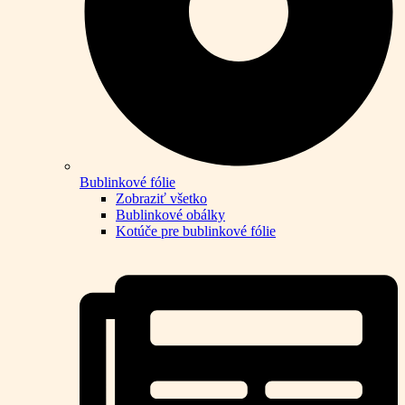
Bublinkové fólie
Zobraziť všetko
Bublinkové obálky
Kotúče pre bublinkové fólie