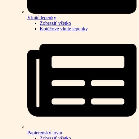
Vlnité lepenky
Zobraziť všetko
Kotúčové vlnité lepenky
Papierenský tovar
Zobraziť všetko