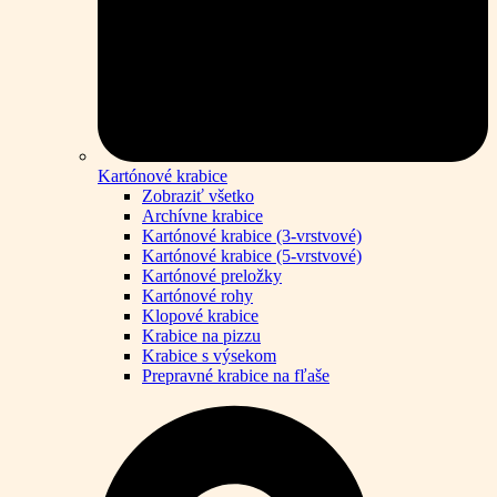
Kartónové krabice
Zobraziť všetko
Archívne krabice
Kartónové krabice (3-vrstvové)
Kartónové krabice (5-vrstvové)
Kartónové preložky
Kartónové rohy
Klopové krabice
Krabice na pizzu
Krabice s výsekom
Prepravné krabice na fľaše