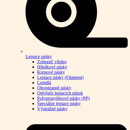
Lepiace pásky
Zobraziť všetko
Hliníkové pásky
Krepové pásky
Lepiace pásky (Filament)
Lepidlá
Obojstranné pásky
Odvíjače lepiacich pások
Polypropylénové pásky (PP)
Špeciálne lepiace pásky
Výstražné pásky