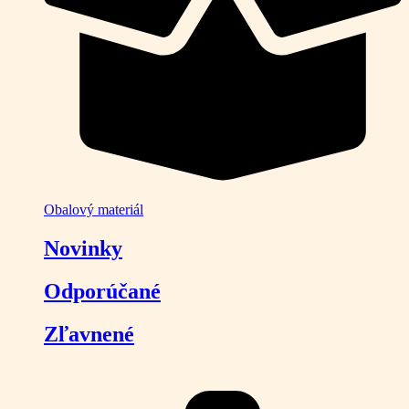
Obalový materiál
Novinky
Odporúčané
Zľavnené