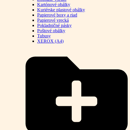
Kartónové obálky
Kuriérske plastové obálky
Papierové boxy a riad
Papierové vrecká
Pokladničné pásky
Poštové obálky
Tubusy
XEROX (A4)