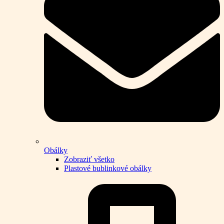
Obálky
Zobraziť všetko
Plastové bublinkové obálky