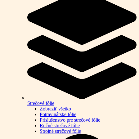
Strečové fólie
Zobraziť všetko
Potravinárske fólie
Príslušenstvo pre strečové fólie
Ručné strečové fólie
Strojné strečové fólie