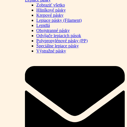
Zobraziť všetko
Hliníkové pásky
Krepové pásky
Lepiace pásky (Filament)
Lepidlá
Obojstranné pásky
Odvíjače lepiacich pások
Polypropylénové pásky (PP)
Špeciálne lepiace pásky
Výstražné pásky