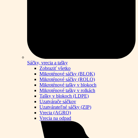
Sáčky, vrecia a tašky
Zobraziť všetko
Mikroténové sáčky (BLOK)
Mikroténové sáčky (ROLO)
Mikroténové tašky v blokoch
Mikroténové tašky v rolkách
Tašky v blokoch (LDPE)
Uzatvárače sáčkov
Uzatvárateľné sáčky (ZIP)
Vrecia (AGRO)
Vrecia na odpad