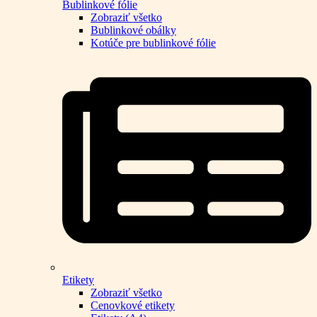
Bublinkové fólie
Zobraziť všetko
Bublinkové obálky
Kotúče pre bublinkové fólie
Etikety
Zobraziť všetko
Cenovkové etikety