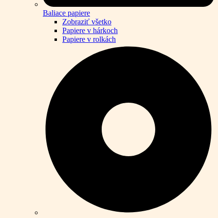
Baliace papiere
Zobraziť všetko
Papiere v hárkoch
Papiere v rolkách