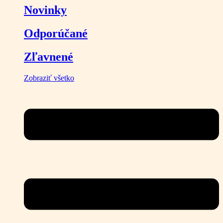
Novinky
Odporúčané
Zľavnené
Zobraziť všetko