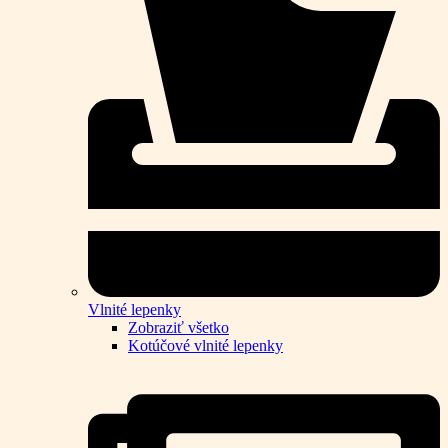
Vlnité lepenky
Zobraziť všetko
Kotúčové vlnité lepenky