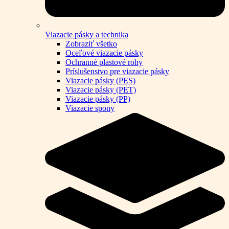
Viazacie pásky a technika
Zobraziť všetko
Oceľové viazacie pásky
Ochranné plastové rohy
Príslušenstvo pre viazacie pásky
Viazacie pásky (PES)
Viazacie pásky (PET)
Viazacie pásky (PP)
Viazacie spony