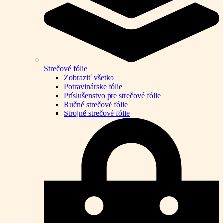
Strečové fólie
Zobraziť všetko
Potravinárske fólie
Príslušenstvo pre strečové fólie
Ručné strečové fólie
Strojné strečové fólie