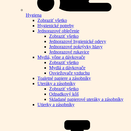
Hygiena
Zobraziť všetko
Hygienické potreby
Jednorazové oblečenie
Zobraziť všetko
Jednorazové hygienické odevy
Jednorazové pokrývky hlavy
Jednorazové rukavice
Mydlá, vône a dávkovače
Zobraziť všetko
Mydlá a dávkovače
Osviežovače vzduchu
Toaletné papiere a zásobníky
Uteráky a zásobníky
Zobraziť všetko
Odpadkový kôš
Skladané papierové uteráky a zásobníky
Utierky a zásobníky