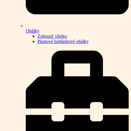
Obálky
Zobraziť všetko
Plastové bublinkové obálky