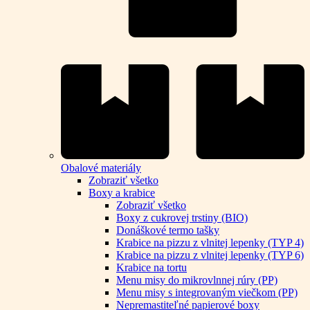
Obalové materiály
Zobraziť všetko
Boxy a krabice
Zobraziť všetko
Boxy z cukrovej trstiny (BIO)
Donáškové termo tašky
Krabice na pizzu z vlnitej lepenky (TYP 4)
Krabice na pizzu z vlnitej lepenky (TYP 6)
Krabice na tortu
Menu misy do mikrovlnnej rúry (PP)
Menu misy s integrovaným viečkom (PP)
Nepremastiteľné papierové boxy