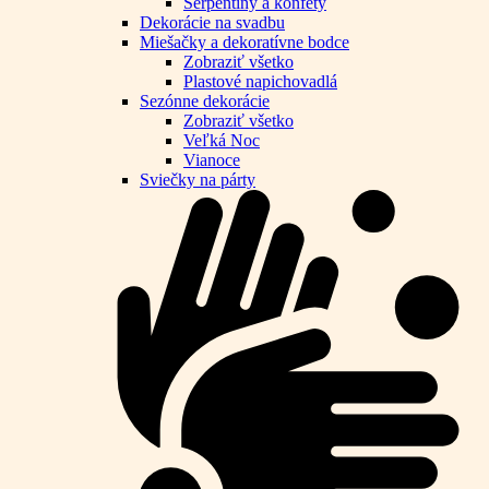
Serpentíny a konfety
Dekorácie na svadbu
Miešačky a dekoratívne bodce
Zobraziť všetko
Plastové napichovadlá
Sezónne dekorácie
Zobraziť všetko
Veľká Noc
Vianoce
Sviečky na párty