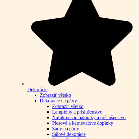
Dekorácie
Zobraziť všetko
Dekorácie na párty
Zobraziť všetko
Lampióny a príslušenstvo
Nafukovacie balóniky a príslušenstvo
Plesové a karnevalové doplnky
Sady na párty
Sálové dekorácie