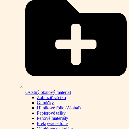
Ostatný obalový materiál
Zobraziť všetko
Gumičky
Hliníkové fólie (Alobal)
Papierové tašky
Penové materiály
Prekrývacie fólie
Výplňové materiály