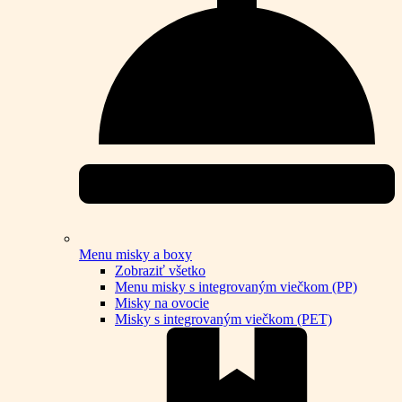
Menu misky a boxy
Zobraziť všetko
Menu misky s integrovaným viečkom (PP)
Misky na ovocie
Misky s integrovaným viečkom (PET)