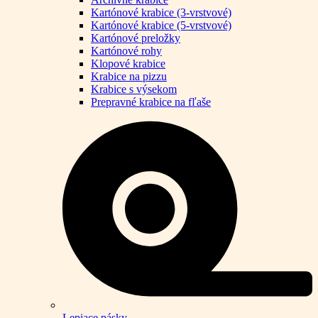
Kartónové krabice (3-vrstvové)
Kartónové krabice (5-vrstvové)
Kartónové preložky
Kartónové rohy
Klopové krabice
Krabice na pizzu
Krabice s výsekom
Prepravné krabice na fľaše
Lepiace pásky