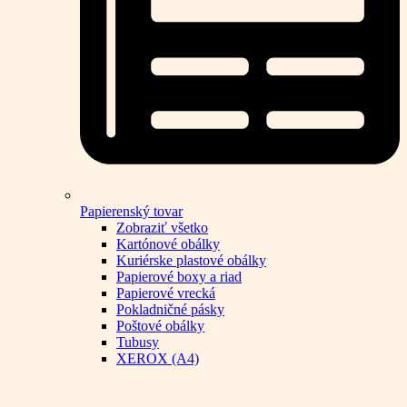
Papierenský tovar
Zobraziť všetko
Kartónové obálky
Kuriérske plastové obálky
Papierové boxy a riad
Papierové vrecká
Pokladničné pásky
Poštové obálky
Tubusy
XEROX (A4)