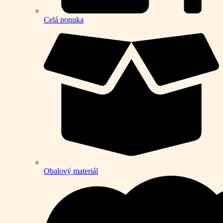
Celá ponuka
Obalový materiál