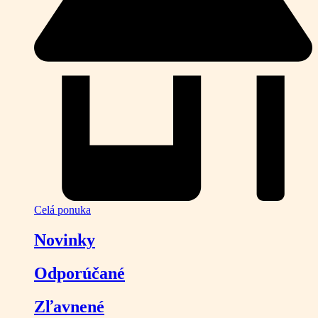
Celá ponuka
Novinky
Odporúčané
Zľavnené