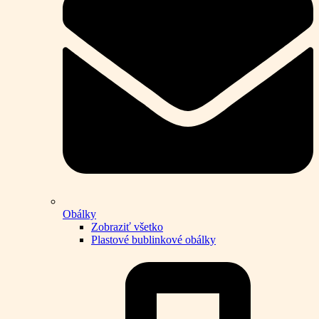
Obálky
Zobraziť všetko
Plastové bublinkové obálky