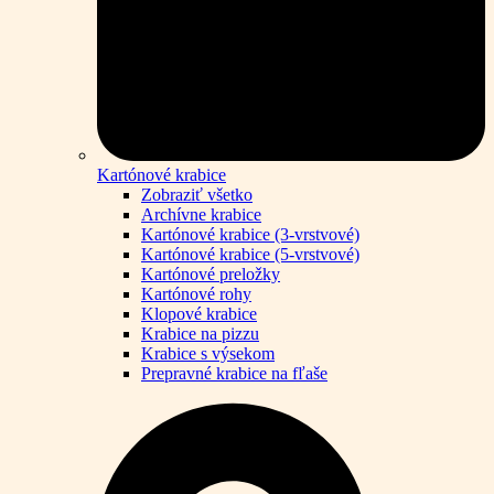
Kartónové krabice
Zobraziť všetko
Archívne krabice
Kartónové krabice (3-vrstvové)
Kartónové krabice (5-vrstvové)
Kartónové preložky
Kartónové rohy
Klopové krabice
Krabice na pizzu
Krabice s výsekom
Prepravné krabice na fľaše