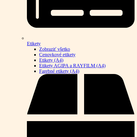
Etikety
Zobraziť všetko
Cenovkové etikety
Etikety (A4)
Etikety AGIPA a RAYFILM (A4)
Farebné etikety (A4)