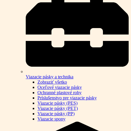
Viazacie pásky a technika
Zobraziť všetko
Oceľové viazacie pásky
Ochranné plastové rohy
Príslušenstvo pre viazacie pásky
Viazacie pásky (PES)
Viazacie pásky (PET)
Viazacie pásky (PP)
Viazacie spony