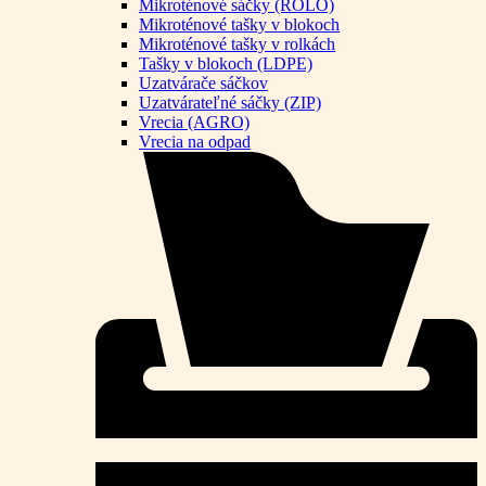
Mikroténové sáčky (ROLO)
Mikroténové tašky v blokoch
Mikroténové tašky v rolkách
Tašky v blokoch (LDPE)
Uzatvárače sáčkov
Uzatvárateľné sáčky (ZIP)
Vrecia (AGRO)
Vrecia na odpad