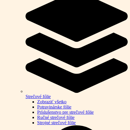
Strečové fólie
Zobraziť všetko
Potravinárske fólie
Príslušenstvo pre strečové fólie
Ručné strečové fólie
Strojné strečové fólie