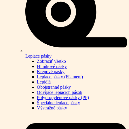
Lepiace pásky
Zobraziť všetko
Hliníkové pásky
Krepové pásky
Lepiace pásky (Filament)
Lepidlá
Obojstranné pásky
Odvíjače lepiacich pások
Polypropylénové pásky (PP)
Špeciálne lepiace pásky
Výstražné pásky