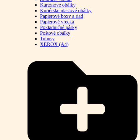
Kartónové obálky
Kuriérske plastové obálky
Papierové boxy a riad
Papierové vrecká
Pokladničné pásky
Poštové obálky
Tubusy
XEROX (A4)