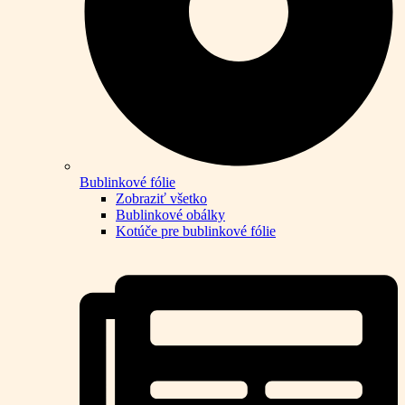
Bublinkové fólie
Zobraziť všetko
Bublinkové obálky
Kotúče pre bublinkové fólie