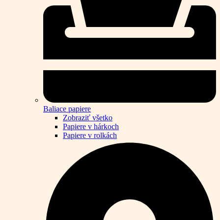
Baliace papiere
Zobraziť všetko
Papiere v hárkoch
Papiere v rolkách