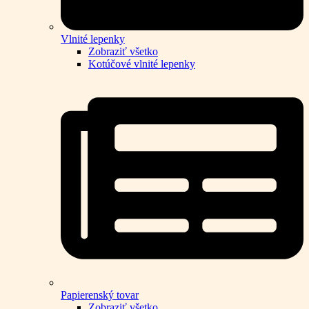
Vlnité lepenky
Zobraziť všetko
Kotúčové vlnité lepenky
Papierenský tovar
Zobraziť všetko