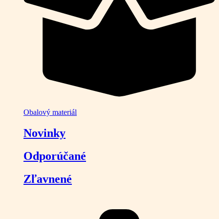
Obalový materiál
Novinky
Odporúčané
Zľavnené