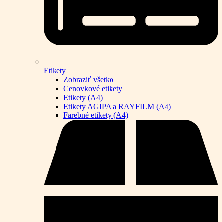
Etikety
Zobraziť všetko
Cenovkové etikety
Etikety (A4)
Etikety AGIPA a RAYFILM (A4)
Farebné etikety (A4)