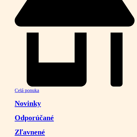
Celá ponuka
Novinky
Odporúčané
Zľavnené