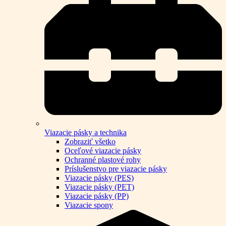
Viazacie pásky a technika
Zobraziť všetko
Oceľové viazacie pásky
Ochranné plastové rohy
Príslušenstvo pre viazacie pásky
Viazacie pásky (PES)
Viazacie pásky (PET)
Viazacie pásky (PP)
Viazacie spony