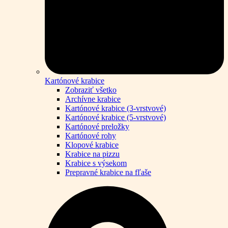
Kartónové krabice
Zobraziť všetko
Archívne krabice
Kartónové krabice (3-vrstvové)
Kartónové krabice (5-vrstvové)
Kartónové preložky
Kartónové rohy
Klopové krabice
Krabice na pizzu
Krabice s výsekom
Prepravné krabice na fľaše