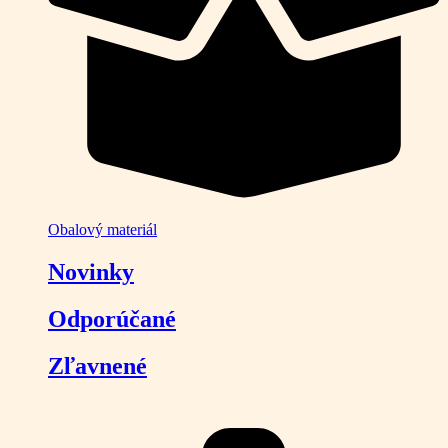
Obalový materiál
Novinky
Odporúčané
Zľavnené