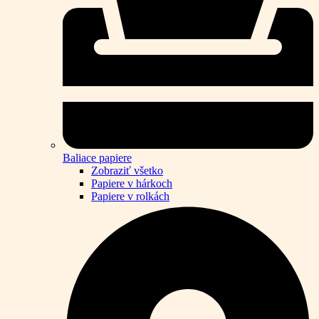
Baliace papiere
Zobraziť všetko
Papiere v hárkoch
Papiere v rolkách