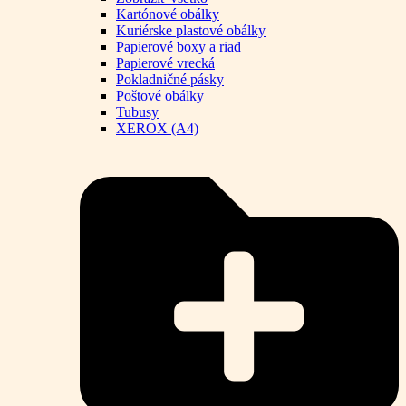
Kartónové obálky
Kuriérske plastové obálky
Papierové boxy a riad
Papierové vrecká
Pokladničné pásky
Poštové obálky
Tubusy
XEROX (A4)