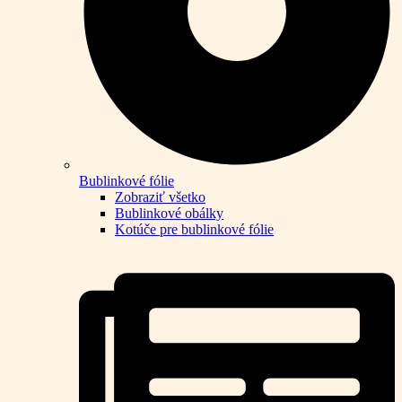
Bublinkové fólie
Zobraziť všetko
Bublinkové obálky
Kotúče pre bublinkové fólie