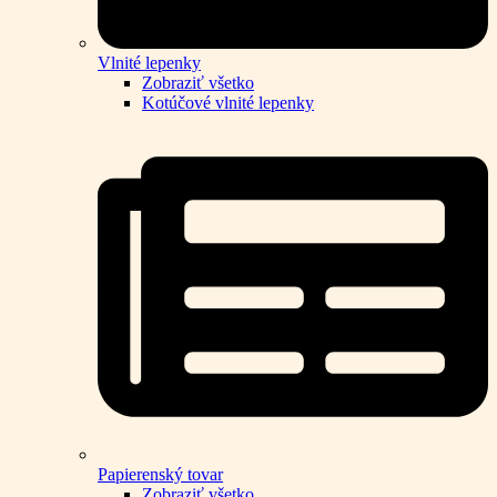
Vlnité lepenky
Zobraziť všetko
Kotúčové vlnité lepenky
Papierenský tovar
Zobraziť všetko