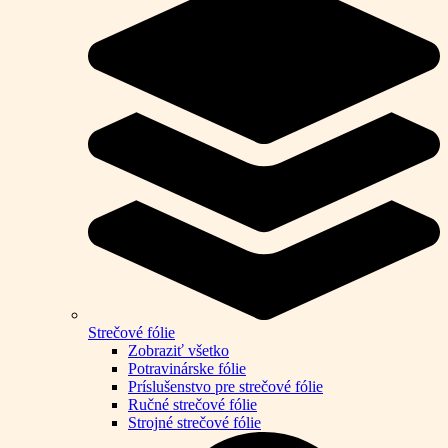
Strečové fólie
Zobraziť všetko
Potravinárske fólie
Príslušenstvo pre strečové fólie
Ručné strečové fólie
Strojné strečové fólie