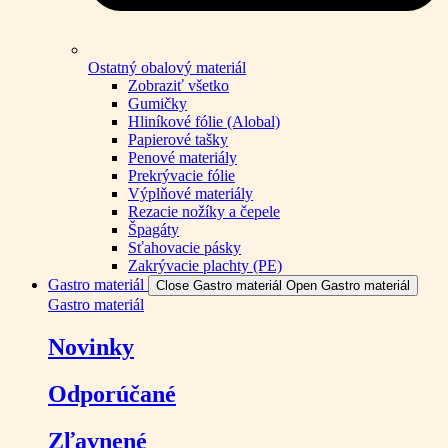
Ostatný obalový materiál
Zobraziť všetko
Gumičky
Hliníkové fólie (Alobal)
Papierové tašky
Penové materiály
Prekrývacie fólie
Výplňové materiály
Rezacie nožíky a čepele
Špagáty
Sťahovacie pásky
Zakrývacie plachty (PE)
Gastro materiál
Close Gastro materiál
Open Gastro materiál
Gastro materiál
Novinky
Odporúčané
Zľavnené