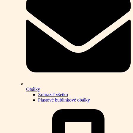
Obálky
Zobraziť všetko
Plastové bublinkové obálky