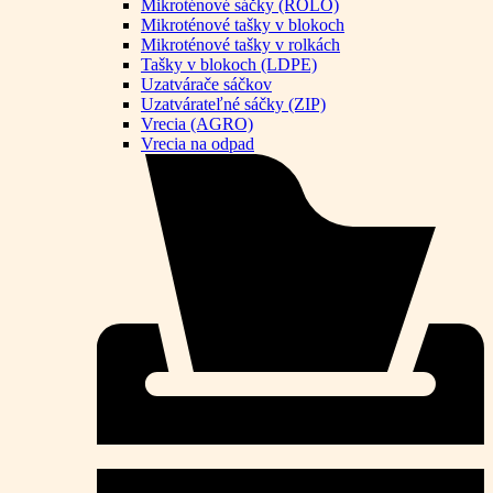
Mikroténové sáčky (ROLO)
Mikroténové tašky v blokoch
Mikroténové tašky v rolkách
Tašky v blokoch (LDPE)
Uzatvárače sáčkov
Uzatvárateľné sáčky (ZIP)
Vrecia (AGRO)
Vrecia na odpad