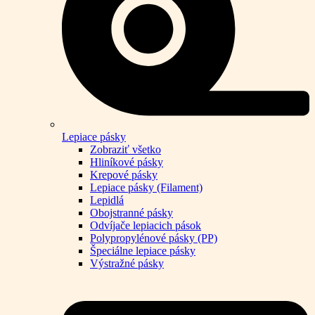
Lepiace pásky
Zobraziť všetko
Hliníkové pásky
Krepové pásky
Lepiace pásky (Filament)
Lepidlá
Obojstranné pásky
Odvíjače lepiacich pások
Polypropylénové pásky (PP)
Špeciálne lepiace pásky
Výstražné pásky