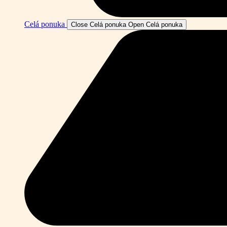
Celá ponuka
Close Celá ponuka
Open Celá ponuka