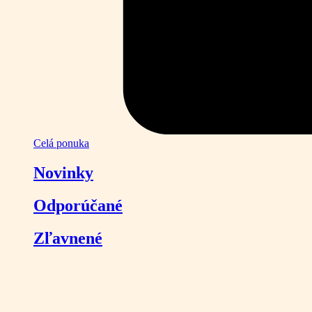
Celá ponuka
Novinky
Odporúčané
Zľavnené