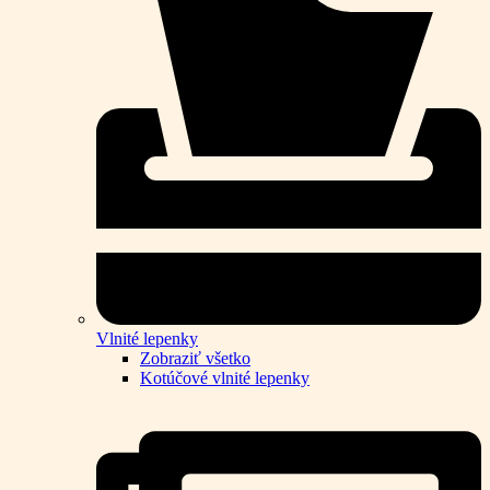
Vlnité lepenky
Zobraziť všetko
Kotúčové vlnité lepenky