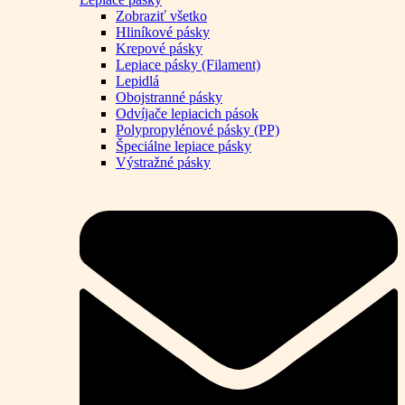
Zobraziť všetko
Hliníkové pásky
Krepové pásky
Lepiace pásky (Filament)
Lepidlá
Obojstranné pásky
Odvíjače lepiacich pások
Polypropylénové pásky (PP)
Špeciálne lepiace pásky
Výstražné pásky