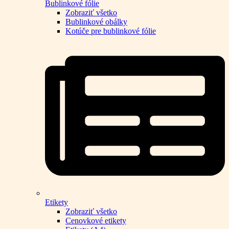
Bublinkové fólie
Zobraziť všetko
Bublinkové obálky
Kotúče pre bublinkové fólie
Etikety
Zobraziť všetko
Cenovkové etikety