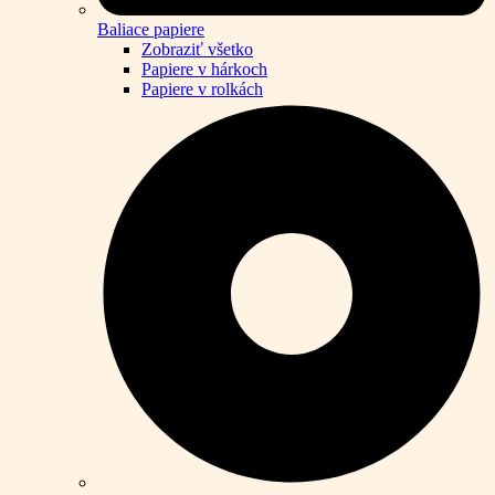
Baliace papiere
Zobraziť všetko
Papiere v hárkoch
Papiere v rolkách