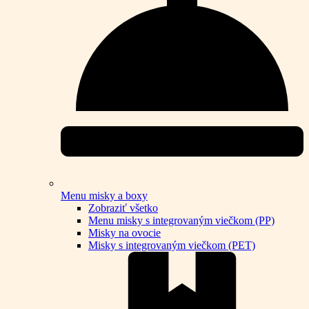
Menu misky a boxy
Zobraziť všetko
Menu misky s integrovaným viečkom (PP)
Misky na ovocie
Misky s integrovaným viečkom (PET)