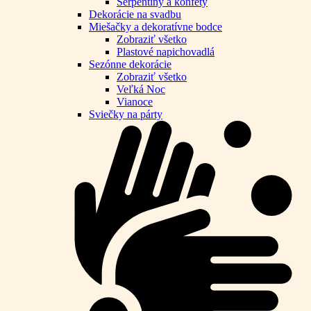
Serpentíny a konfety
Dekorácie na svadbu
Miešačky a dekoratívne bodce
Zobraziť všetko
Plastové napichovadlá
Sezónne dekorácie
Zobraziť všetko
Veľká Noc
Vianoce
Sviečky na párty