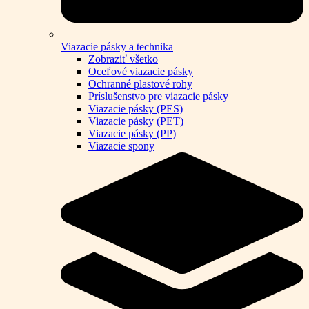
Viazacie pásky a technika
Zobraziť všetko
Oceľové viazacie pásky
Ochranné plastové rohy
Príslušenstvo pre viazacie pásky
Viazacie pásky (PES)
Viazacie pásky (PET)
Viazacie pásky (PP)
Viazacie spony