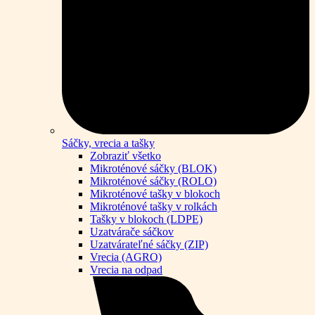
Sáčky, vrecia a tašky
Zobraziť všetko
Mikroténové sáčky (BLOK)
Mikroténové sáčky (ROLO)
Mikroténové tašky v blokoch
Mikroténové tašky v rolkách
Tašky v blokoch (LDPE)
Uzatvárače sáčkov
Uzatvárateľné sáčky (ZIP)
Vrecia (AGRO)
Vrecia na odpad