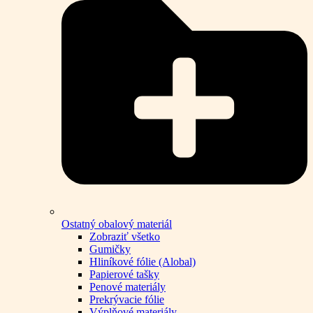
Ostatný obalový materiál
Zobraziť všetko
Gumičky
Hliníkové fólie (Alobal)
Papierové tašky
Penové materiály
Prekrývacie fólie
Výplňové materiály