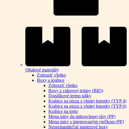
Obalové materiály
Zobraziť všetko
Boxy a krabice
Zobraziť všetko
Boxy z cukrovej trstiny (BIO)
Donáškové termo tašky
Krabice na pizzu z vlnitej lepenky (TYP 4)
Krabice na pizzu z vlnitej lepenky (TYP 6)
Krabice na tortu
Menu misy do mikrovlnnej rúry (PP)
Menu misy s integrovaným viečkom (PP)
Nepremastiteľné papierové boxy