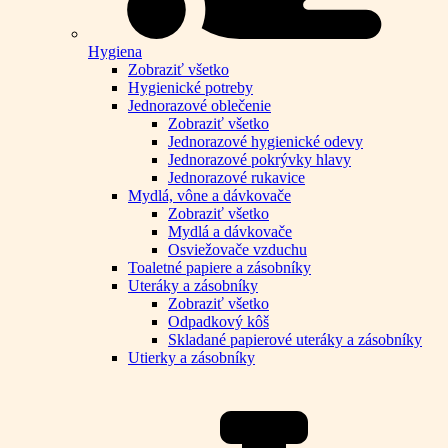
Hygiena
Zobraziť všetko
Hygienické potreby
Jednorazové oblečenie
Zobraziť všetko
Jednorazové hygienické odevy
Jednorazové pokrývky hlavy
Jednorazové rukavice
Mydlá, vône a dávkovače
Zobraziť všetko
Mydlá a dávkovače
Osviežovače vzduchu
Toaletné papiere a zásobníky
Uteráky a zásobníky
Zobraziť všetko
Odpadkový kôš
Skladané papierové uteráky a zásobníky
Utierky a zásobníky