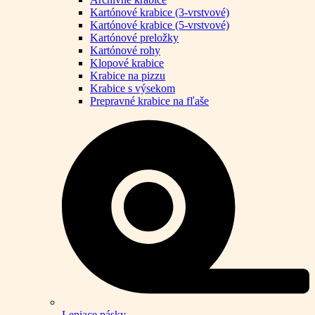
Kartónové krabice (3-vrstvové)
Kartónové krabice (5-vrstvové)
Kartónové preložky
Kartónové rohy
Klopové krabice
Krabice na pizzu
Krabice s výsekom
Prepravné krabice na fľaše
Lepiace pásky