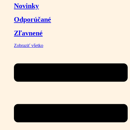
Novinky
Odporúčané
Zľavnené
Zobraziť všetko