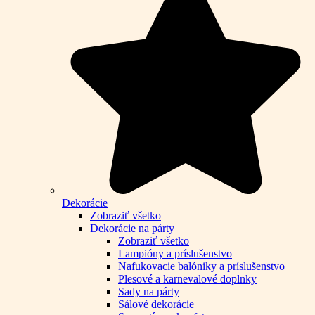
Dekorácie
Zobraziť všetko
Dekorácie na párty
Zobraziť všetko
Lampióny a príslušenstvo
Nafukovacie balóniky a príslušenstvo
Plesové a karnevalové doplnky
Sady na párty
Sálové dekorácie