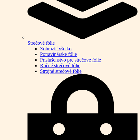
Strečové fólie
Zobraziť všetko
Potravinárske fólie
Príslušenstvo pre strečové fólie
Ručné strečové fólie
Strojné strečové fólie