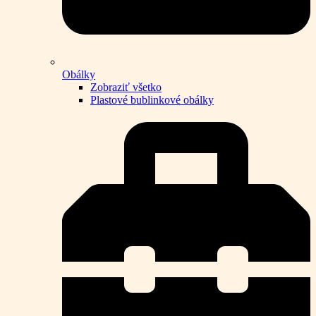
Obálky
Zobraziť všetko
Plastové bublinkové obálky