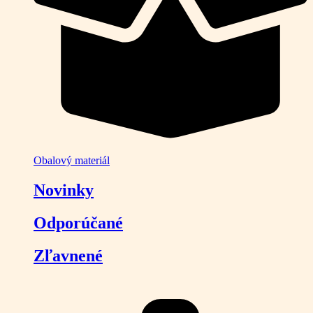
Obalový materiál
Novinky
Odporúčané
Zľavnené