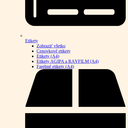
Etikety
Zobraziť všetko
Cenovkové etikety
Etikety (A4)
Etikety AGIPA a RAYFILM (A4)
Farebné etikety (A4)