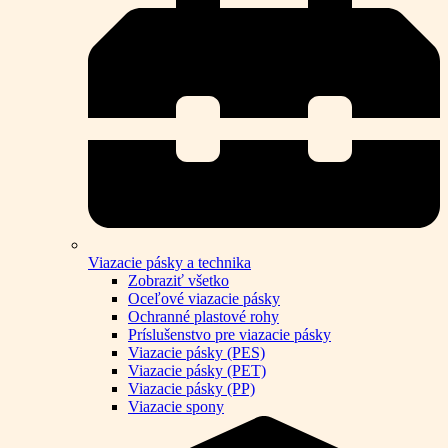
Viazacie pásky a technika
Zobraziť všetko
Oceľové viazacie pásky
Ochranné plastové rohy
Príslušenstvo pre viazacie pásky
Viazacie pásky (PES)
Viazacie pásky (PET)
Viazacie pásky (PP)
Viazacie spony