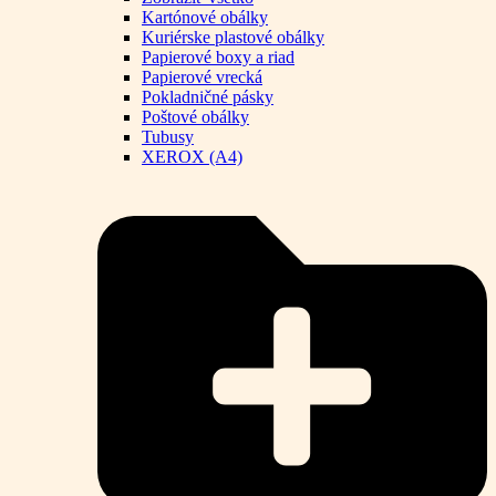
Kartónové obálky
Kuriérske plastové obálky
Papierové boxy a riad
Papierové vrecká
Pokladničné pásky
Poštové obálky
Tubusy
XEROX (A4)