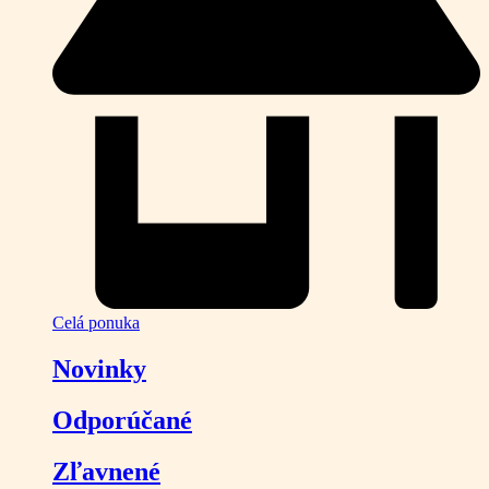
Celá ponuka
Novinky
Odporúčané
Zľavnené