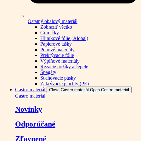
Ostatný obalový materiál
Zobraziť všetko
Gumičky
Hliníkové fólie (Alobal)
Papierové tašky
Penové materiály
Prekrývacie fólie
Výplňové materiály
Rezacie nožíky a čepele
Špagáty
Sťahovacie pásky
Zakrývacie plachty (PE)
Gastro materiál
Close Gastro materiál
Open Gastro materiál
Gastro materiál
Novinky
Odporúčané
Zľavnené