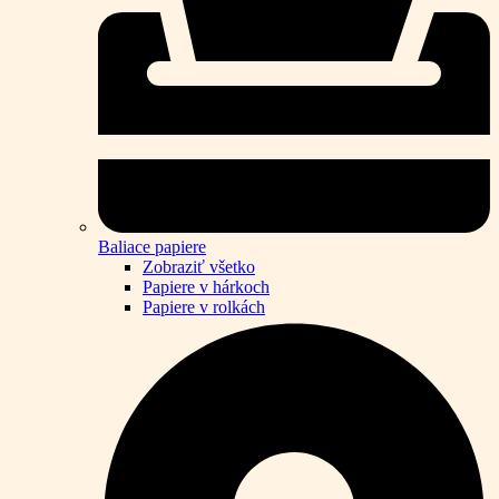
Baliace papiere
Zobraziť všetko
Papiere v hárkoch
Papiere v rolkách