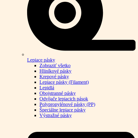
Lepiace pásky
Zobraziť všetko
Hliníkové pásky
Krepové pásky
Lepiace pásky (Filament)
Lepidlá
Obojstranné pásky
Odvíjače lepiacich pások
Polypropylénové pásky (PP)
Špeciálne lepiace pásky
Výstražné pásky