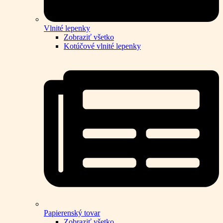
Vlnité lepenky
Zobraziť všetko
Kotúčové vlnité lepenky
Papierenský tovar
Zobraziť všetko