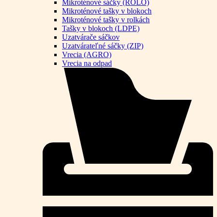
Mikroténové sáčky (ROLO)
Mikroténové tašky v blokoch
Mikroténové tašky v rolkách
Tašky v blokoch (LDPE)
Uzatvárače sáčkov
Uzatvárateľné sáčky (ZIP)
Vrecia (AGRO)
Vrecia na odpad