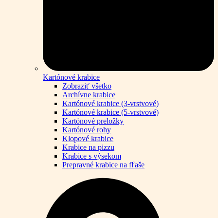
Kartónové krabice
Zobraziť všetko
Archívne krabice
Kartónové krabice (3-vrstvové)
Kartónové krabice (5-vrstvové)
Kartónové preložky
Kartónové rohy
Klopové krabice
Krabice na pizzu
Krabice s výsekom
Prepravné krabice na fľaše