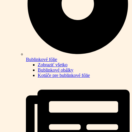
Bublinkové fólie
Zobraziť všetko
Bublinkové obálky
Kotúče pre bublinkové fólie