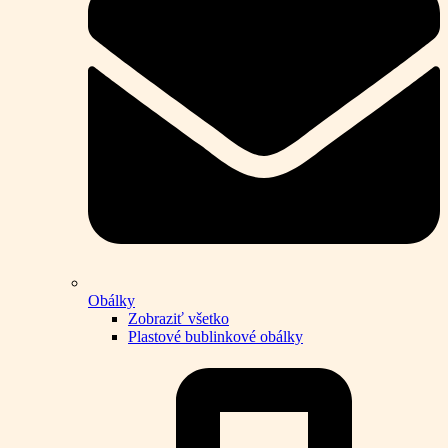
Obálky
Zobraziť všetko
Plastové bublinkové obálky