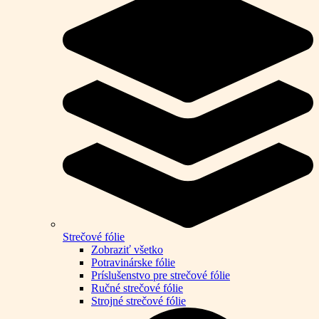
Strečové fólie
Zobraziť všetko
Potravinárske fólie
Príslušenstvo pre strečové fólie
Ručné strečové fólie
Strojné strečové fólie