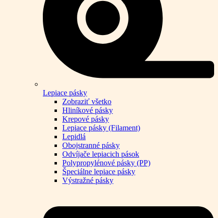
Lepiace pásky
Zobraziť všetko
Hliníkové pásky
Krepové pásky
Lepiace pásky (Filament)
Lepidlá
Obojstranné pásky
Odvíjače lepiacich pások
Polypropylénové pásky (PP)
Špeciálne lepiace pásky
Výstražné pásky