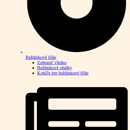
Bublinkové fólie
Zobraziť všetko
Bublinkové obálky
Kotúče pre bublinkové fólie