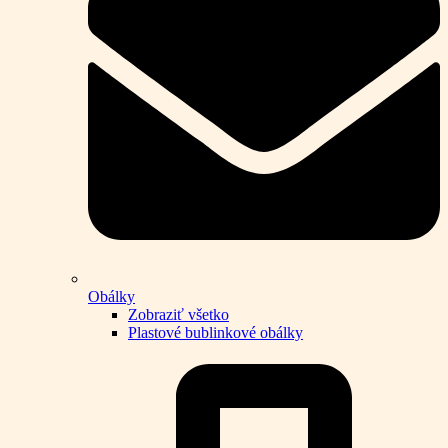
Obálky
Zobraziť všetko
Plastové bublinkové obálky