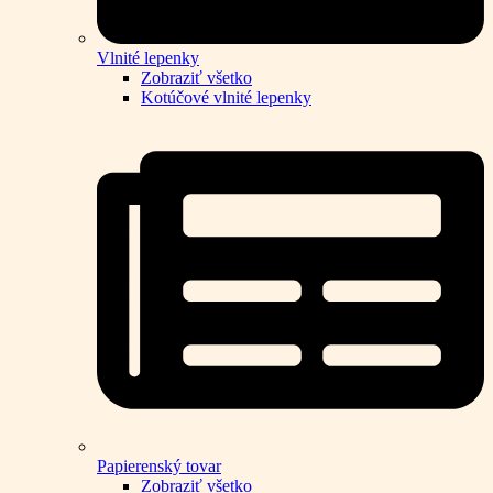
Vlnité lepenky
Zobraziť všetko
Kotúčové vlnité lepenky
Papierenský tovar
Zobraziť všetko