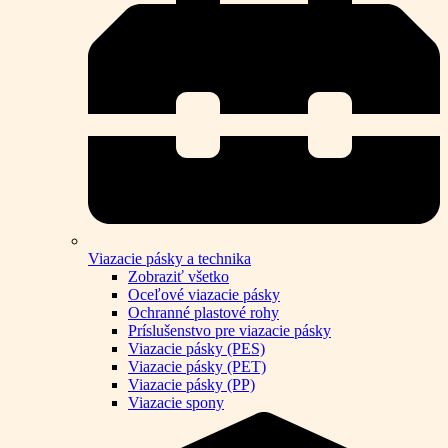
Viazacie pásky a technika
Zobraziť všetko
Oceľové viazacie pásky
Ochranné plastové rohy
Príslušenstvo pre viazacie pásky
Viazacie pásky (PES)
Viazacie pásky (PET)
Viazacie pásky (PP)
Viazacie spony