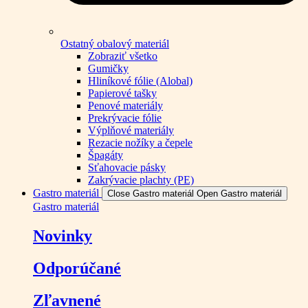
Ostatný obalový materiál
Zobraziť všetko
Gumičky
Hliníkové fólie (Alobal)
Papierové tašky
Penové materiály
Prekrývacie fólie
Výplňové materiály
Rezacie nožíky a čepele
Špagáty
Sťahovacie pásky
Zakrývacie plachty (PE)
Gastro materiál
Close Gastro materiál
Open Gastro materiál
Gastro materiál
Novinky
Odporúčané
Zľavnené