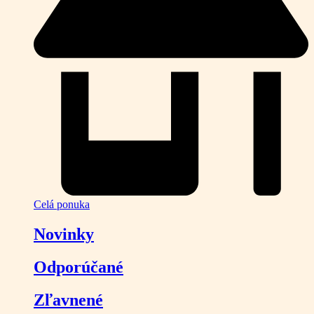
Celá ponuka
Novinky
Odporúčané
Zľavnené