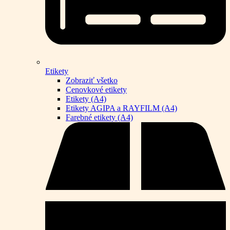
Etikety
Zobraziť všetko
Cenovkové etikety
Etikety (A4)
Etikety AGIPA a RAYFILM (A4)
Farebné etikety (A4)