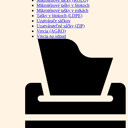
Mikroténové sáčky (ROLO)
Mikroténové tašky v blokoch
Mikroténové tašky v rolkách
Tašky v blokoch (LDPE)
Uzatvárače sáčkov
Uzatvárateľné sáčky (ZIP)
Vrecia (AGRO)
Vrecia na odpad