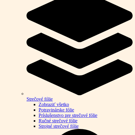
Strečové fólie
Zobraziť všetko
Potravinárske fólie
Príslušenstvo pre strečové fólie
Ručné strečové fólie
Strojné strečové fólie