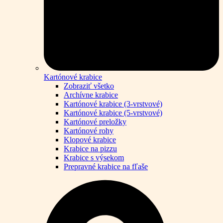
Kartónové krabice
Zobraziť všetko
Archívne krabice
Kartónové krabice (3-vrstvové)
Kartónové krabice (5-vrstvové)
Kartónové preložky
Kartónové rohy
Klopové krabice
Krabice na pizzu
Krabice s výsekom
Prepravné krabice na fľaše