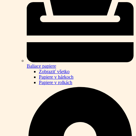
Baliace papiere
Zobraziť všetko
Papiere v hárkoch
Papiere v rolkách