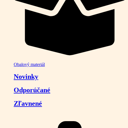
Obalový materiál
Novinky
Odporúčané
Zľavnené