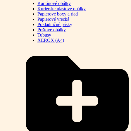
Kartónové obálky
Kuriérske plastové obálky
Papierové boxy a riad
Papierové vrecká
Pokladničné pásky
Poštové obálky
Tubusy
XEROX (A4)