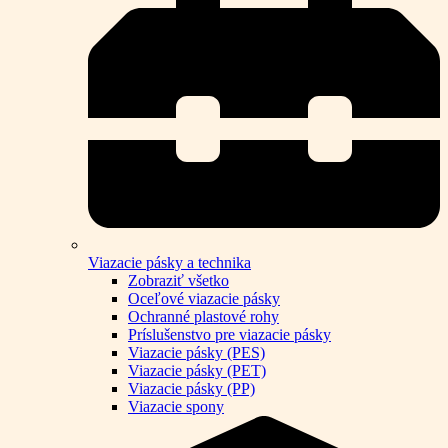
Viazacie pásky a technika
Zobraziť všetko
Oceľové viazacie pásky
Ochranné plastové rohy
Príslušenstvo pre viazacie pásky
Viazacie pásky (PES)
Viazacie pásky (PET)
Viazacie pásky (PP)
Viazacie spony