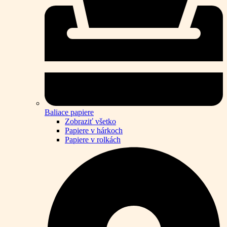
Baliace papiere
Zobraziť všetko
Papiere v hárkoch
Papiere v rolkách