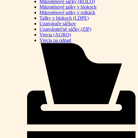
Mikroténové sáčky (ROLO)
Mikroténové tašky v blokoch
Mikroténové tašky v rolkách
Tašky v blokoch (LDPE)
Uzatvárače sáčkov
Uzatvárateľné sáčky (ZIP)
Vrecia (AGRO)
Vrecia na odpad