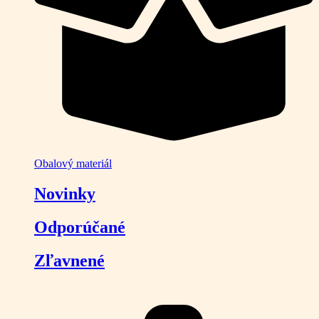
Obalový materiál
Novinky
Odporúčané
Zľavnené