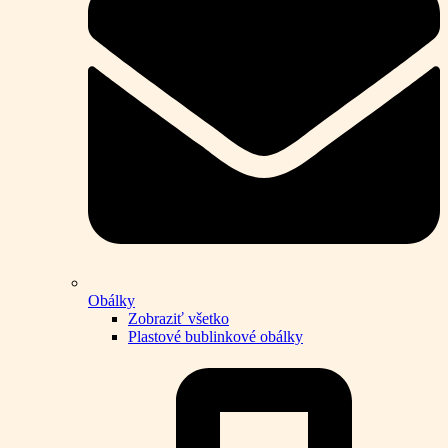
Obálky
Zobraziť všetko
Plastové bublinkové obálky