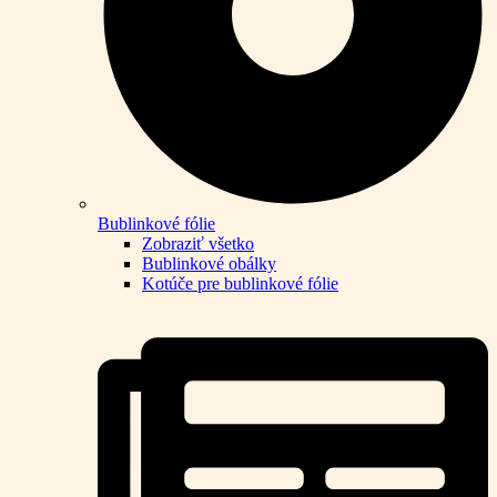
Bublinkové fólie
Zobraziť všetko
Bublinkové obálky
Kotúče pre bublinkové fólie