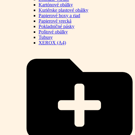
Kartónové obálky
Kuriérske plastové obálky
Papierové boxy a riad
Papierové vrecká
Pokladničné pásky
Poštové obálky
Tubusy
XEROX (A4)