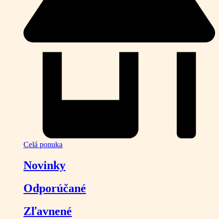
Celá ponuka
Novinky
Odporúčané
Zľavnené