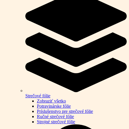
Strečové fólie
Zobraziť všetko
Potravinárske fólie
Príslušenstvo pre strečové fólie
Ručné strečové fólie
Strojné strečové fólie