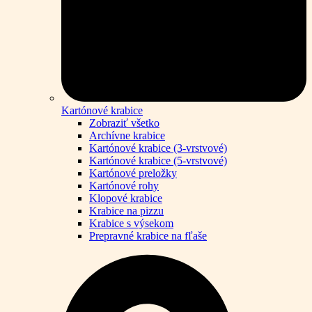
Kartónové krabice
Zobraziť všetko
Archívne krabice
Kartónové krabice (3-vrstvové)
Kartónové krabice (5-vrstvové)
Kartónové preložky
Kartónové rohy
Klopové krabice
Krabice na pizzu
Krabice s výsekom
Prepravné krabice na fľaše