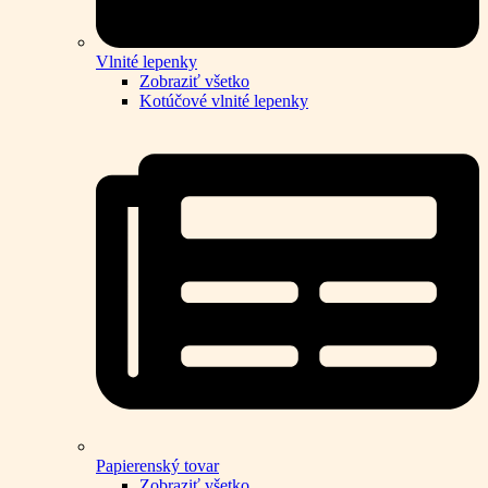
Vlnité lepenky
Zobraziť všetko
Kotúčové vlnité lepenky
Papierenský tovar
Zobraziť všetko