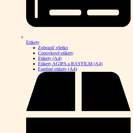
Etikety
Zobraziť všetko
Cenovkové etikety
Etikety (A4)
Etikety AGIPA a RAYFILM (A4)
Farebné etikety (A4)