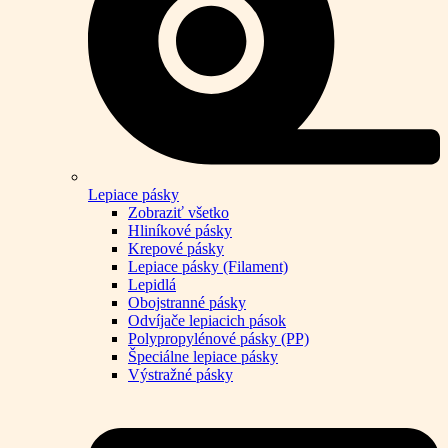
Lepiace pásky
Zobraziť všetko
Hliníkové pásky
Krepové pásky
Lepiace pásky (Filament)
Lepidlá
Obojstranné pásky
Odvíjače lepiacich pások
Polypropylénové pásky (PP)
Špeciálne lepiace pásky
Výstražné pásky