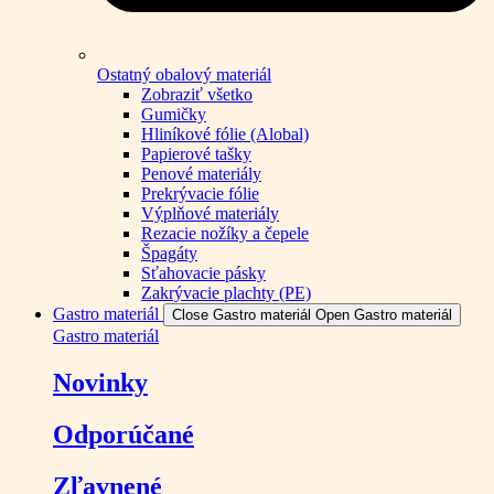
Ostatný obalový materiál
Zobraziť všetko
Gumičky
Hliníkové fólie (Alobal)
Papierové tašky
Penové materiály
Prekrývacie fólie
Výplňové materiály
Rezacie nožíky a čepele
Špagáty
Sťahovacie pásky
Zakrývacie plachty (PE)
Gastro materiál
Close Gastro materiál
Open Gastro materiál
Gastro materiál
Novinky
Odporúčané
Zľavnené