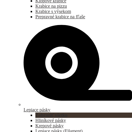
Klopové krabice
Krabice na pizzu
Krabice s výsekom
Prepravné krabice na fľaše
Lepiace pásky
Zobraziť všetko
Hliníkové pásky
Krepové pásky
Lepiace pásky (Filament)