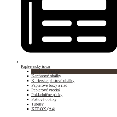
Papierenský tovar
Zobraziť všetko
Kartónové obálky
Kuriérske plastové obálky
Papierové boxy a riad
Papierové vrecká
Pokladničné pásky
Poštové obálky
Tubusy
XEROX (A4)