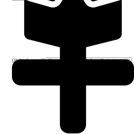
Obalový materiál
Close Obalový materiál
Open Obalový materiál