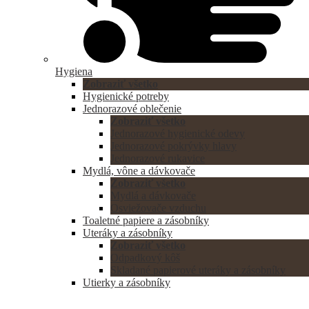
Hygiena
Zobraziť všetko
Hygienické potreby
Jednorazové oblečenie
Zobraziť všetko
Jednorazové hygienické odevy
Jednorazové pokrývky hlavy
Jednorazové rukavice
Mydlá, vône a dávkovače
Zobraziť všetko
Mydlá a dávkovače
Osviežovače vzduchu
Toaletné papiere a zásobníky
Uteráky a zásobníky
Zobraziť všetko
Odpadkový kôš
Skladané papierové uteráky a zásobníky
Utierky a zásobníky