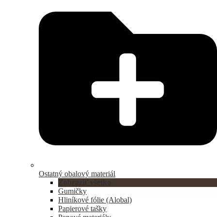
Ostatný obalový materiál
Zobraziť všetko
Gumičky
Hliníkové fólie (Alobal)
Papierové tašky