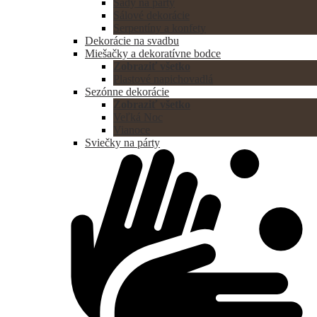
Sady na párty
Sálové dekorácie
Serpentíny a konfety
Dekorácie na svadbu
Miešačky a dekoratívne bodce
Zobraziť všetko
Plastové napichovadlá
Sezónne dekorácie
Zobraziť všetko
Veľká Noc
Vianoce
Sviečky na párty