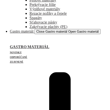
Penové materiály
Prekrývacie fólie
Výplňové materiály
Rezacie nožíky a čepele
Špagáty
Sťahovacie pásky
Zakrývacie plachty (PE)
Gastro materiál
Close Gastro materiál
Open Gastro materiál
GASTRO MATERIÁL
NOVINKY
ODPORÚČANÉ
ZĽAVNENÉ