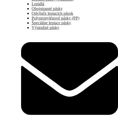
Lepidlá
Obojstranné pásky
Odvíjače lepiacich pások
Polypropylénové pásky (PP)
Špeciálne lepiace pásky
Výstražné pásky