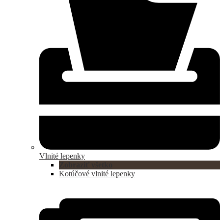
Vlnité lepenky
Zobraziť všetko
Kotúčové vlnité lepenky