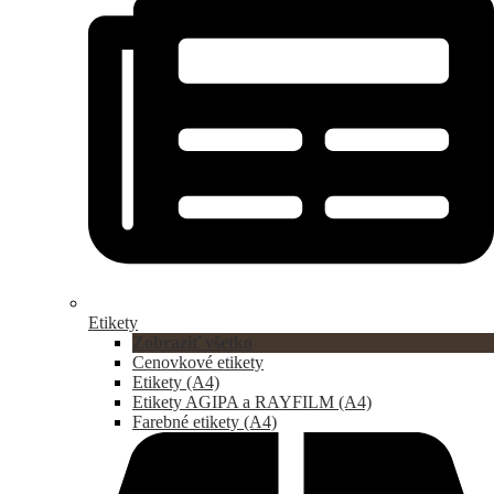
Etikety
Zobraziť všetko
Cenovkové etikety
Etikety (A4)
Etikety AGIPA a RAYFILM (A4)
Farebné etikety (A4)