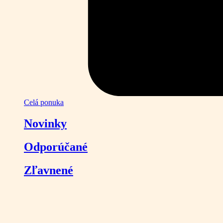
Celá ponuka
Novinky
Odporúčané
Zľavnené