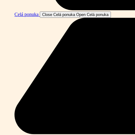
Celá ponuka
Close Celá ponuka
Open Celá ponuka