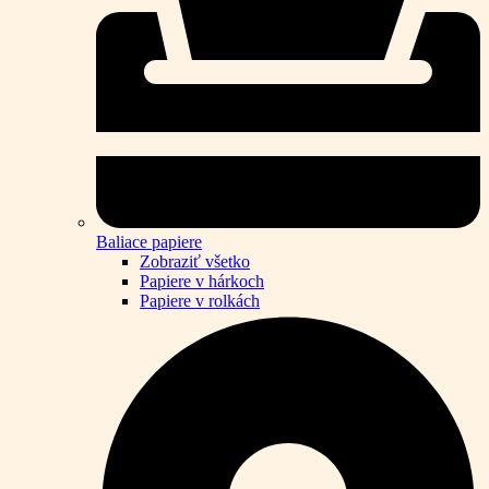
Baliace papiere
Zobraziť všetko
Papiere v hárkoch
Papiere v rolkách