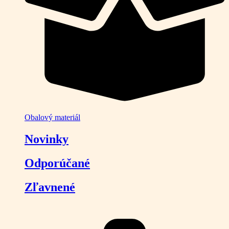
Obalový materiál
Novinky
Odporúčané
Zľavnené