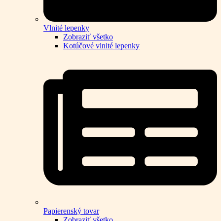
Vlnité lepenky
Zobraziť všetko
Kotúčové vlnité lepenky
Papierenský tovar
Zobraziť všetko