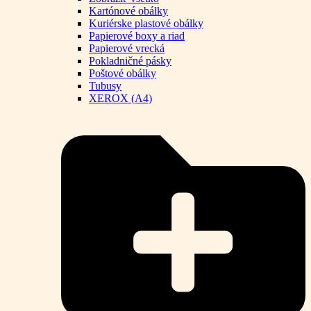
Kartónové obálky
Kuriérske plastové obálky
Papierové boxy a riad
Papierové vrecká
Pokladničné pásky
Poštové obálky
Tubusy
XEROX (A4)