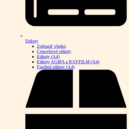
Etikety
Zobraziť všetko
Cenovkové etikety
Etikety (A4)
Etikety AGIPA a RAYFILM (A4)
Farebné etikety (A4)