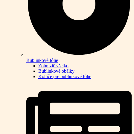
Bublinkové fólie
Zobraziť všetko
Bublinkové obálky
Kotúče pre bublinkové fólie