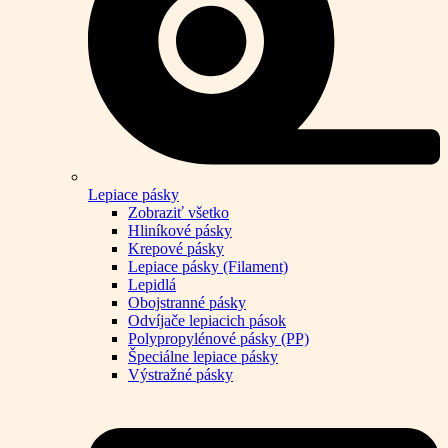
Lepiace pásky
Zobraziť všetko
Hliníkové pásky
Krepové pásky
Lepiace pásky (Filament)
Lepidlá
Obojstranné pásky
Odvíjače lepiacich pások
Polypropylénové pásky (PP)
Špeciálne lepiace pásky
Výstražné pásky