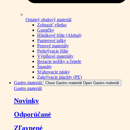
Ostatný obalový materiál
Zobraziť všetko
Gumičky
Hliníkové fólie (Alobal)
Papierové tašky
Penové materiály
Prekrývacie fólie
Výplňové materiály
Rezacie nožíky a čepele
Špagáty
Sťahovacie pásky
Zakrývacie plachty (PE)
Gastro materiál
Close Gastro materiál
Open Gastro materiál
Gastro materiál
Novinky
Odporúčané
Zľavnené