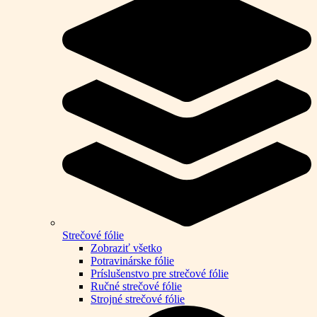
Strečové fólie
Zobraziť všetko
Potravinárske fólie
Príslušenstvo pre strečové fólie
Ručné strečové fólie
Strojné strečové fólie