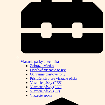
Viazacie pásky a technika
Zobraziť všetko
Oceľové viazacie pásky
Ochranné plastové rohy
Príslušenstvo pre viazacie pásky
Viazacie pásky (PES)
Viazacie pásky (PET)
Viazacie pásky (PP)
Viazacie spony