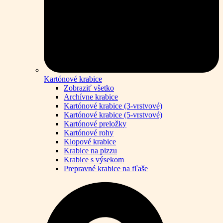
Kartónové krabice
Zobraziť všetko
Archívne krabice
Kartónové krabice (3-vrstvové)
Kartónové krabice (5-vrstvové)
Kartónové preložky
Kartónové rohy
Klopové krabice
Krabice na pizzu
Krabice s výsekom
Prepravné krabice na fľaše