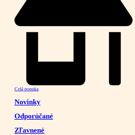
Celá ponuka
Novinky
Odporúčané
Zľavnené