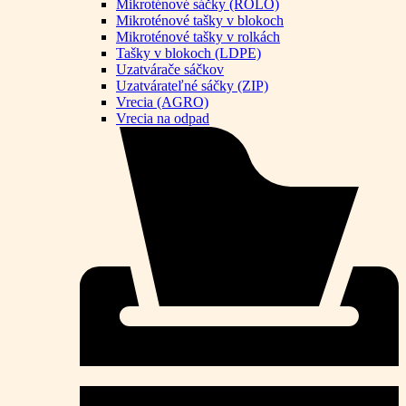
Mikroténové sáčky (ROLO)
Mikroténové tašky v blokoch
Mikroténové tašky v rolkách
Tašky v blokoch (LDPE)
Uzatvárače sáčkov
Uzatvárateľné sáčky (ZIP)
Vrecia (AGRO)
Vrecia na odpad