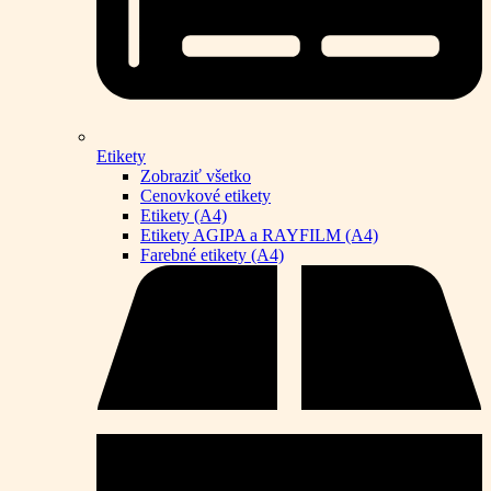
Etikety
Zobraziť všetko
Cenovkové etikety
Etikety (A4)
Etikety AGIPA a RAYFILM (A4)
Farebné etikety (A4)