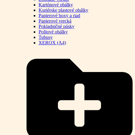
Kartónové obálky
Kuriérske plastové obálky
Papierové boxy a riad
Papierové vrecká
Pokladničné pásky
Poštové obálky
Tubusy
XEROX (A4)