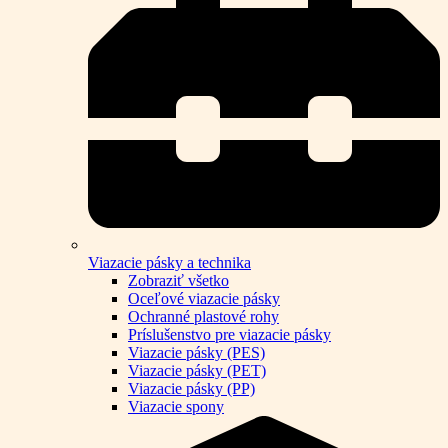
Viazacie pásky a technika
Zobraziť všetko
Oceľové viazacie pásky
Ochranné plastové rohy
Príslušenstvo pre viazacie pásky
Viazacie pásky (PES)
Viazacie pásky (PET)
Viazacie pásky (PP)
Viazacie spony