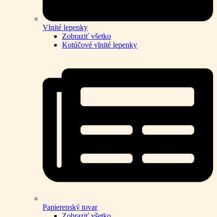
Vlnité lepenky
Zobraziť všetko
Kotúčové vlnité lepenky
Papierenský tovar
Zobraziť všetko