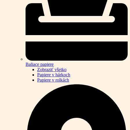
Baliace papiere
Zobraziť všetko
Papiere v hárkoch
Papiere v rolkách