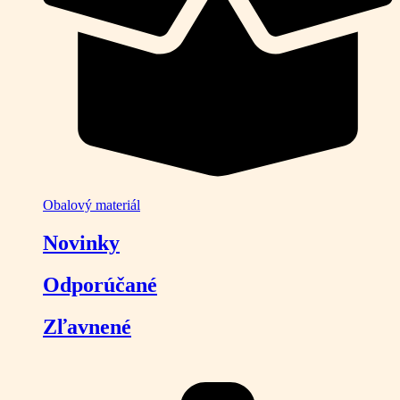
Obalový materiál
Novinky
Odporúčané
Zľavnené