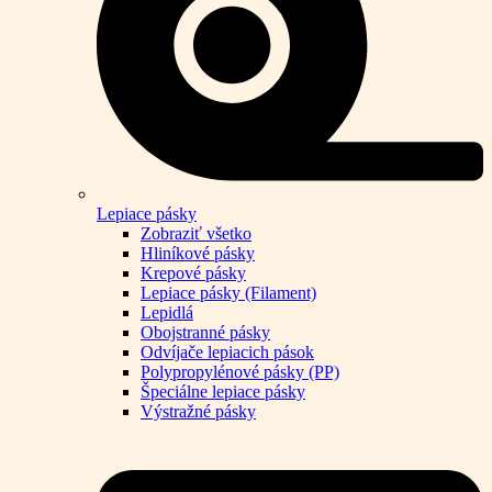
Lepiace pásky
Zobraziť všetko
Hliníkové pásky
Krepové pásky
Lepiace pásky (Filament)
Lepidlá
Obojstranné pásky
Odvíjače lepiacich pások
Polypropylénové pásky (PP)
Špeciálne lepiace pásky
Výstražné pásky