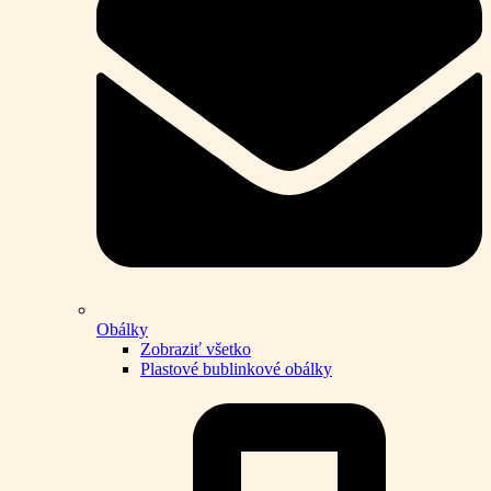
Obálky
Zobraziť všetko
Plastové bublinkové obálky