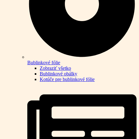
Bublinkové fólie
Zobraziť všetko
Bublinkové obálky
Kotúče pre bublinkové fólie