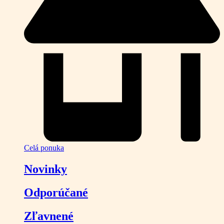
Celá ponuka
Novinky
Odporúčané
Zľavnené