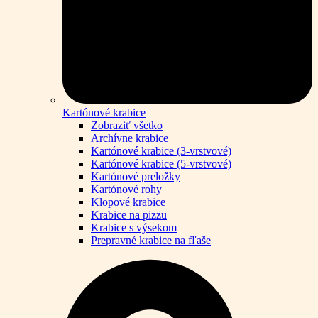
Kartónové krabice
Zobraziť všetko
Archívne krabice
Kartónové krabice (3-vrstvové)
Kartónové krabice (5-vrstvové)
Kartónové preložky
Kartónové rohy
Klopové krabice
Krabice na pizzu
Krabice s výsekom
Prepravné krabice na fľaše