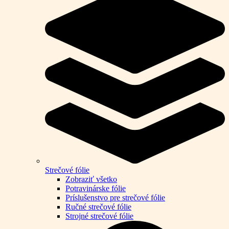
Strečové fólie
Zobraziť všetko
Potravinárske fólie
Príslušenstvo pre strečové fólie
Ručné strečové fólie
Strojné strečové fólie