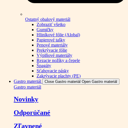
Ostatný obalový materiál
Zobraziť všetko
Gumičky
Hliníkové fólie (Alobal)
Papierové tašky
Penové materiály
Prekrývacie fólie
Výplňové materiály
Rezacie nožíky a čepele
Špagáty
Sťahovacie pásky
Zakrývacie plachty (PE)
Gastro materiál
Close Gastro materiál
Open Gastro materiál
Gastro materiál
Novinky
Odporúčané
Zľavnené