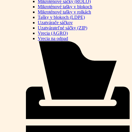
Mikroténové sáčky (ROLO)
Mikroténové tašky v blokoch
Mikroténové tašky v rolkách
Tašky v blokoch (LDPE)
Uzatvárače sáčkov
Uzatvárateľné sáčky (ZIP)
Vrecia (AGRO)
Vrecia na odpad