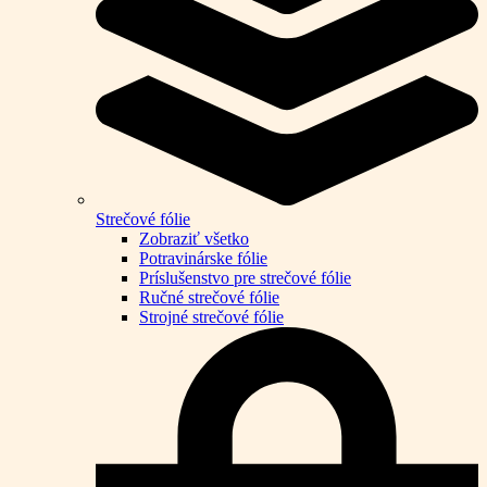
Strečové fólie
Zobraziť všetko
Potravinárske fólie
Príslušenstvo pre strečové fólie
Ručné strečové fólie
Strojné strečové fólie