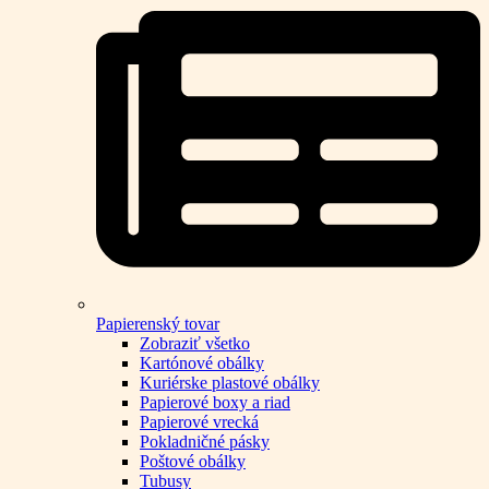
Papierenský tovar
Zobraziť všetko
Kartónové obálky
Kuriérske plastové obálky
Papierové boxy a riad
Papierové vrecká
Pokladničné pásky
Poštové obálky
Tubusy