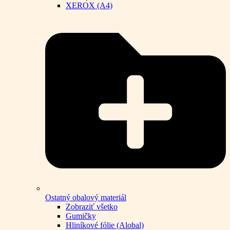
XEROX (A4)
Ostatný obalový materiál
Zobraziť všetko
Gumičky
Hliníkové fólie (Alobal)