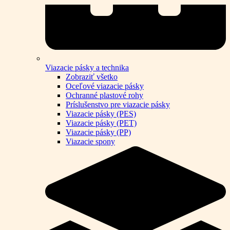
Viazacie pásky a technika
Zobraziť všetko
Oceľové viazacie pásky
Ochranné plastové rohy
Príslušenstvo pre viazacie pásky
Viazacie pásky (PES)
Viazacie pásky (PET)
Viazacie pásky (PP)
Viazacie spony