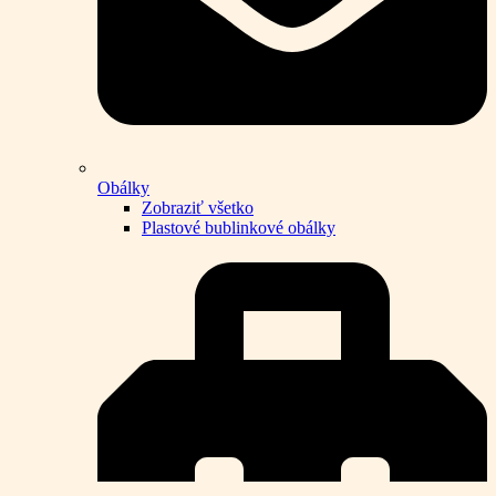
Obálky
Zobraziť všetko
Plastové bublinkové obálky