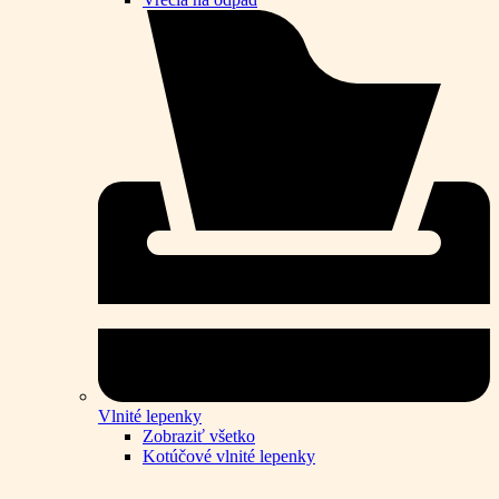
Vlnité lepenky
Zobraziť všetko
Kotúčové vlnité lepenky