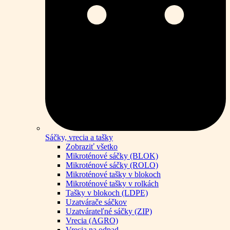
Sáčky, vrecia a tašky
Zobraziť všetko
Mikroténové sáčky (BLOK)
Mikroténové sáčky (ROLO)
Mikroténové tašky v blokoch
Mikroténové tašky v rolkách
Tašky v blokoch (LDPE)
Uzatvárače sáčkov
Uzatvárateľné sáčky (ZIP)
Vrecia (AGRO)
Vrecia na odpad