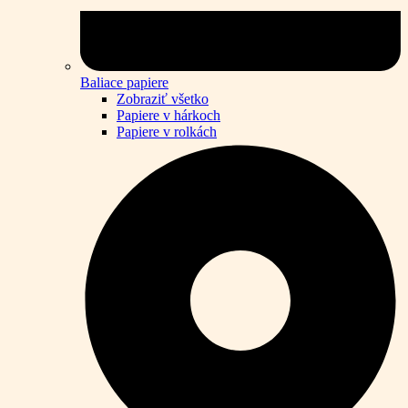
Baliace papiere
Zobraziť všetko
Papiere v hárkoch
Papiere v rolkách