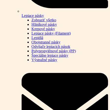
Lepiace pásky
Zobraziť všetko
Hliníkové pásky
Krepové pásky
Lepiace pásky (Filament)
Lepidlá
Obojstranné pásky
Odvíjače lepiacich pások
Polypropylénové pásky (PP)
Špeciálne lepiace pásky
Výstražné pásky