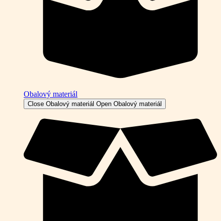
Obalový materiál
Close Obalový materiál
Open Obalový materiál