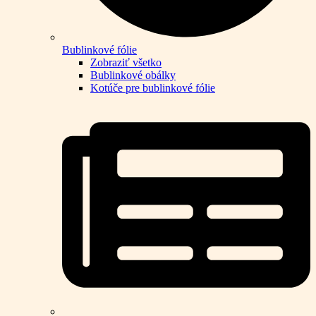
Bublinkové fólie
Zobraziť všetko
Bublinkové obálky
Kotúče pre bublinkové fólie