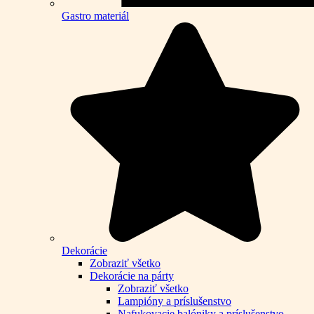
Gastro materiál
Dekorácie
Zobraziť všetko
Dekorácie na párty
Zobraziť všetko
Lampióny a príslušenstvo
Nafukovacie balóniky a príslušenstvo