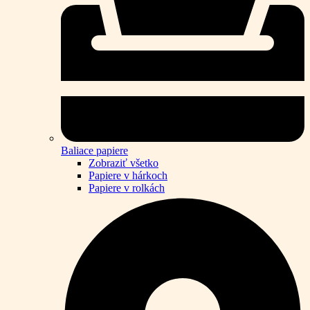
Baliace papiere
Zobraziť všetko
Papiere v hárkoch
Papiere v rolkách