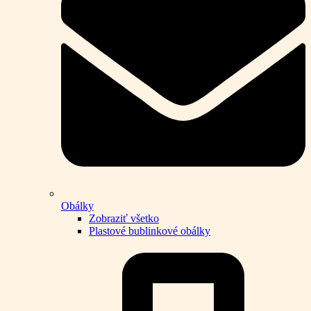
Obálky
Zobraziť všetko
Plastové bublinkové obálky