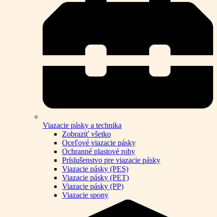
Viazacie pásky a technika
Zobraziť všetko
Oceľové viazacie pásky
Ochranné plastové rohy
Príslušenstvo pre viazacie pásky
Viazacie pásky (PES)
Viazacie pásky (PET)
Viazacie pásky (PP)
Viazacie spony