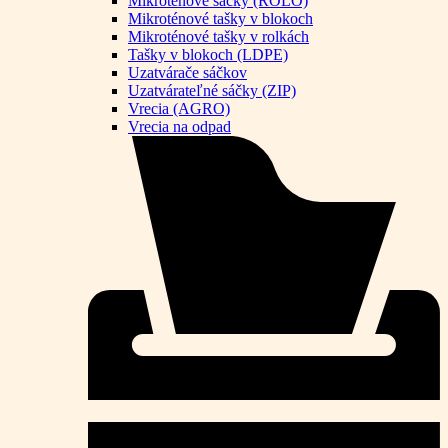
Mikroténové sáčky (ROLO)
Mikroténové tašky v blokoch
Mikroténové tašky v rolkách
Tašky v blokoch (LDPE)
Uzatvárače sáčkov
Uzatvárateľné sáčky (ZIP)
Vrecia (AGRO)
Vrecia na odpad