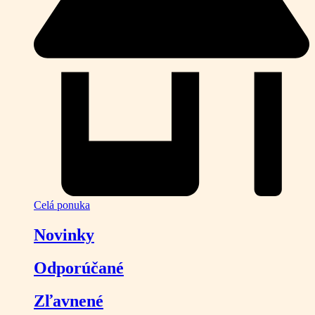
Celá ponuka
Novinky
Odporúčané
Zľavnené