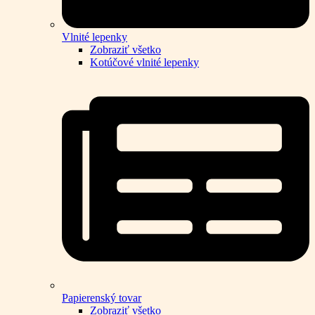
Vlnité lepenky
Zobraziť všetko
Kotúčové vlnité lepenky
Papierenský tovar
Zobraziť všetko