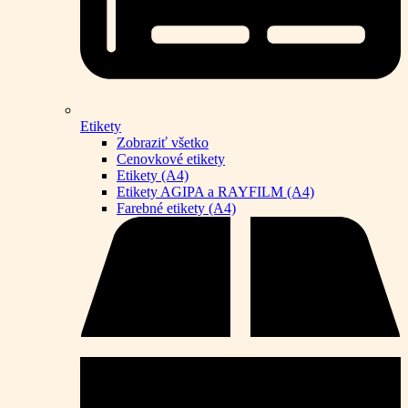
Etikety
Zobraziť všetko
Cenovkové etikety
Etikety (A4)
Etikety AGIPA a RAYFILM (A4)
Farebné etikety (A4)