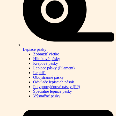
Lepiace pásky
Zobraziť všetko
Hliníkové pásky
Krepové pásky
Lepiace pásky (Filament)
Lepidlá
Obojstranné pásky
Odvíjače lepiacich pások
Polypropylénové pásky (PP)
Špeciálne lepiace pásky
Výstražné pásky