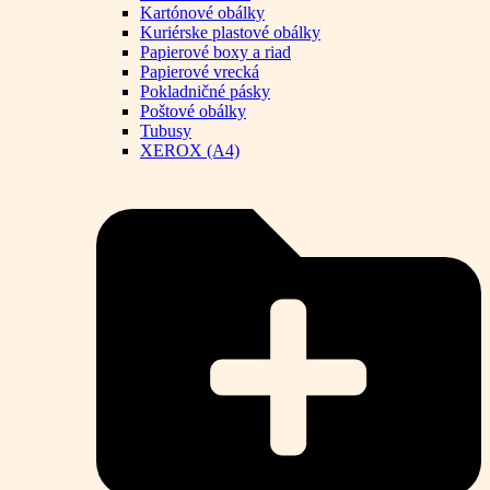
Kartónové obálky
Kuriérske plastové obálky
Papierové boxy a riad
Papierové vrecká
Pokladničné pásky
Poštové obálky
Tubusy
XEROX (A4)