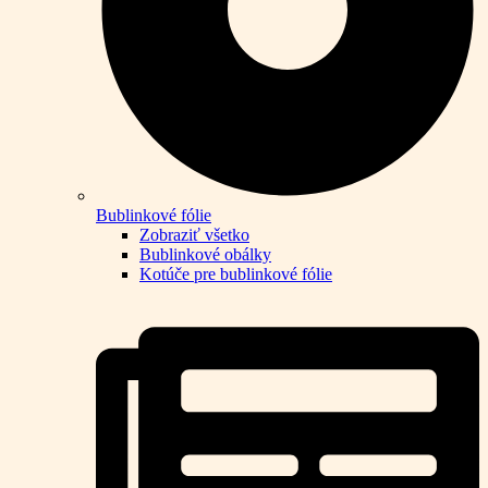
Bublinkové fólie
Zobraziť všetko
Bublinkové obálky
Kotúče pre bublinkové fólie