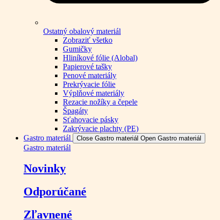
Ostatný obalový materiál
Zobraziť všetko
Gumičky
Hliníkové fólie (Alobal)
Papierové tašky
Penové materiály
Prekrývacie fólie
Výplňové materiály
Rezacie nožíky a čepele
Špagáty
Sťahovacie pásky
Zakrývacie plachty (PE)
Gastro materiál
Close Gastro materiál
Open Gastro materiál
Gastro materiál
Novinky
Odporúčané
Zľavnené