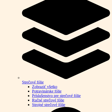
Strečové fólie
Zobraziť všetko
Potravinárske fólie
Príslušenstvo pre strečové fólie
Ručné strečové fólie
Strojné strečové fólie