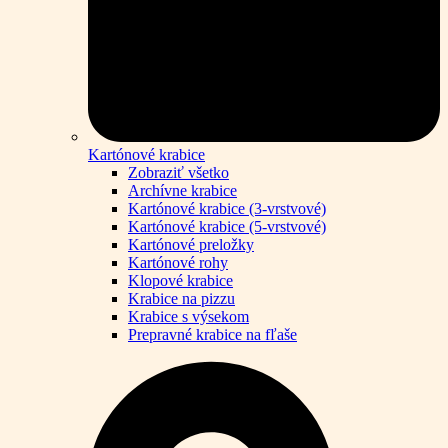
Kartónové krabice
Zobraziť všetko
Archívne krabice
Kartónové krabice (3-vrstvové)
Kartónové krabice (5-vrstvové)
Kartónové preložky
Kartónové rohy
Klopové krabice
Krabice na pizzu
Krabice s výsekom
Prepravné krabice na fľaše