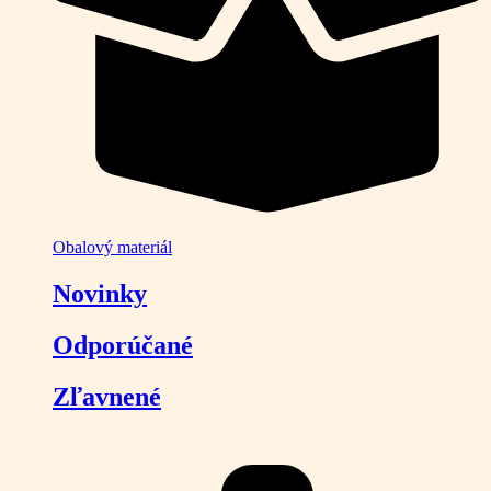
Obalový materiál
Novinky
Odporúčané
Zľavnené