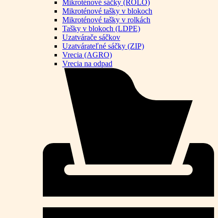
Mikroténové sáčky (ROLO)
Mikroténové tašky v blokoch
Mikroténové tašky v rolkách
Tašky v blokoch (LDPE)
Uzatvárače sáčkov
Uzatvárateľné sáčky (ZIP)
Vrecia (AGRO)
Vrecia na odpad