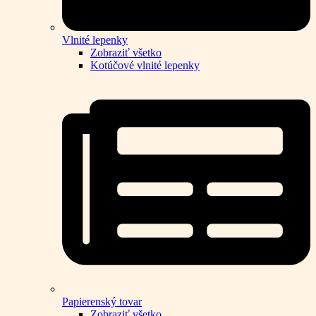
Vlnité lepenky
Zobraziť všetko
Kotúčové vlnité lepenky
Papierenský tovar
Zobraziť všetko