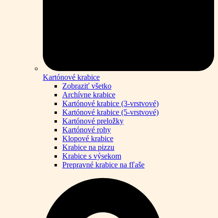
Kartónové krabice
Zobraziť všetko
Archívne krabice
Kartónové krabice (3-vrstvové)
Kartónové krabice (5-vrstvové)
Kartónové preložky
Kartónové rohy
Klopové krabice
Krabice na pizzu
Krabice s výsekom
Prepravné krabice na fľaše