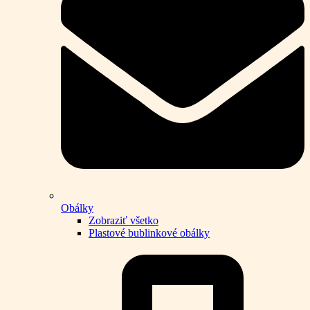
Obálky
Zobraziť všetko
Plastové bublinkové obálky