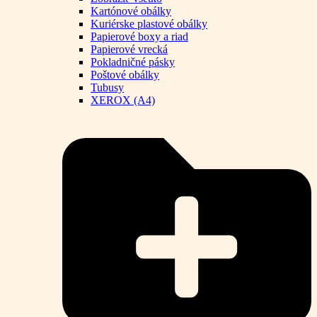
Kartónové obálky
Kuriérske plastové obálky
Papierové boxy a riad
Papierové vrecká
Pokladničné pásky
Poštové obálky
Tubusy
XEROX (A4)