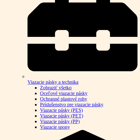
Viazacie pásky a technika
Zobraziť všetko
Oceľové viazacie pásky
Ochranné plastové rohy
Príslušenstvo pre viazacie pásky
Viazacie pásky (PES)
Viazacie pásky (PET)
Viazacie pásky (PP)
Viazacie spony