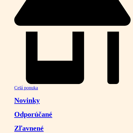
Celá ponuka
Novinky
Odporúčané
Zľavnené