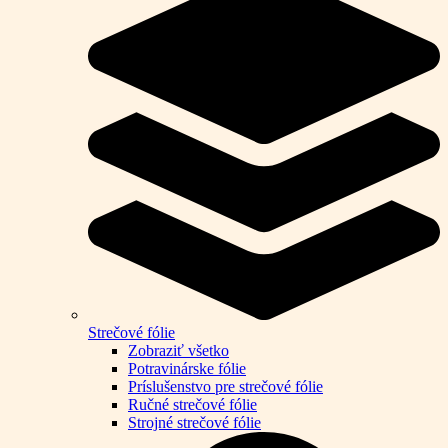
Strečové fólie
Zobraziť všetko
Potravinárske fólie
Príslušenstvo pre strečové fólie
Ručné strečové fólie
Strojné strečové fólie