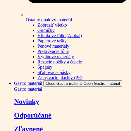
Ostatný obalový materiál
Zobraziť všetko
Gumičky
Hliníkové fólie (Alobal)
Papierové tašky
Penové materiály
Prekrývacie fólie
Výplňové materiály
Rezacie nožíky a čepele
Špagáty
Sťahovacie pásky
Zakrývacie plachty (PE)
Gastro materiál
Close Gastro materiál
Open Gastro materiál
Gastro materiál
Novinky
Odporúčané
Zľavnené