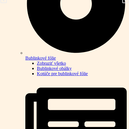
Bublinkové fólie
Zobraziť všetko
Bublinkové obálky
Kotúče pre bublinkové fólie