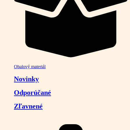
Obalový materiál
Novinky
Odporúčané
Zľavnené