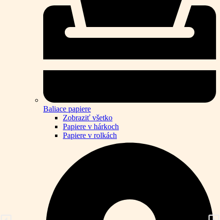
Baliace papiere
Zobraziť všetko
Papiere v hárkoch
Papiere v rolkách