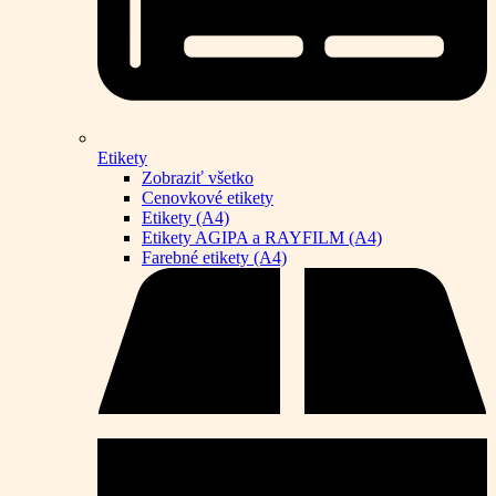
Etikety
Zobraziť všetko
Cenovkové etikety
Etikety (A4)
Etikety AGIPA a RAYFILM (A4)
Farebné etikety (A4)