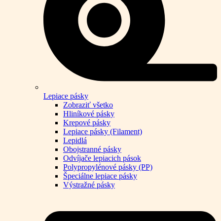
Lepiace pásky
Zobraziť všetko
Hliníkové pásky
Krepové pásky
Lepiace pásky (Filament)
Lepidlá
Obojstranné pásky
Odvíjače lepiacich pások
Polypropylénové pásky (PP)
Špeciálne lepiace pásky
Výstražné pásky