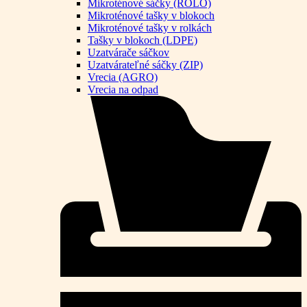
Mikroténové sáčky (ROLO)
Mikroténové tašky v blokoch
Mikroténové tašky v rolkách
Tašky v blokoch (LDPE)
Uzatvárače sáčkov
Uzatvárateľné sáčky (ZIP)
Vrecia (AGRO)
Vrecia na odpad