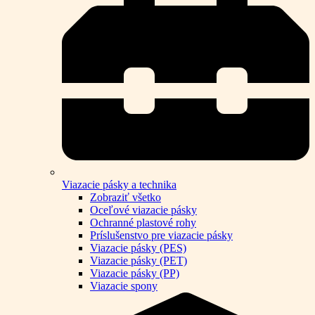
Viazacie pásky a technika
Zobraziť všetko
Oceľové viazacie pásky
Ochranné plastové rohy
Príslušenstvo pre viazacie pásky
Viazacie pásky (PES)
Viazacie pásky (PET)
Viazacie pásky (PP)
Viazacie spony