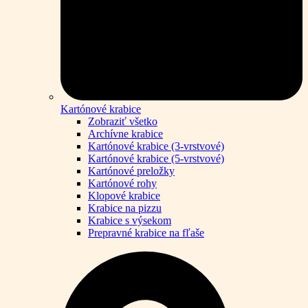
Kartónové krabice
Zobraziť všetko
Archívne krabice
Kartónové krabice (3-vrstvové)
Kartónové krabice (5-vrstvové)
Kartónové preložky
Kartónové rohy
Klopové krabice
Krabice na pizzu
Krabice s výsekom
Prepravné krabice na fľaše