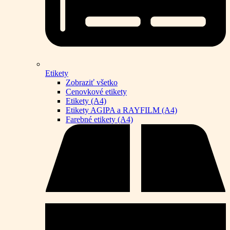
Etikety
Zobraziť všetko
Cenovkové etikety
Etikety (A4)
Etikety AGIPA a RAYFILM (A4)
Farebné etikety (A4)