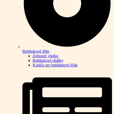
Bublinkové fólie
Zobraziť všetko
Bublinkové obálky
Kotúče pre bublinkové fólie