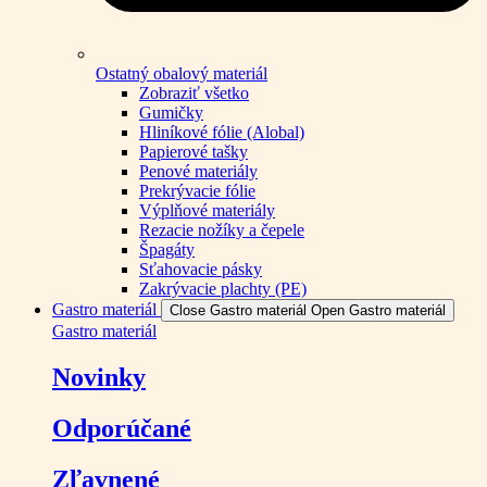
Ostatný obalový materiál
Zobraziť všetko
Gumičky
Hliníkové fólie (Alobal)
Papierové tašky
Penové materiály
Prekrývacie fólie
Výplňové materiály
Rezacie nožíky a čepele
Špagáty
Sťahovacie pásky
Zakrývacie plachty (PE)
Gastro materiál
Close Gastro materiál
Open Gastro materiál
Gastro materiál
Novinky
Odporúčané
Zľavnené