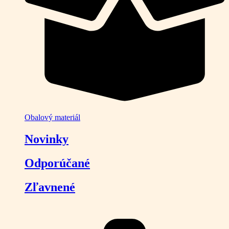
Obalový materiál
Novinky
Odporúčané
Zľavnené