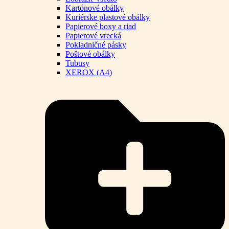
Kartónové obálky
Kuriérske plastové obálky
Papierové boxy a riad
Papierové vrecká
Pokladničné pásky
Poštové obálky
Tubusy
XEROX (A4)