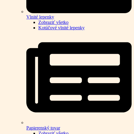
Vlnité lepenky
Zobraziť všetko
Kotúčové vlnité lepenky
Papierenský tovar
Zobraziť všetko