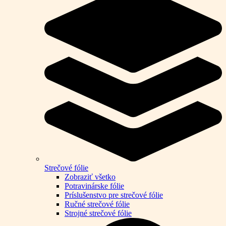
Strečové fólie
Zobraziť všetko
Potravinárske fólie
Príslušenstvo pre strečové fólie
Ručné strečové fólie
Strojné strečové fólie