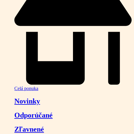
Celá ponuka
Novinky
Odporúčané
Zľavnené