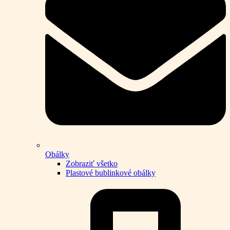
Obálky
Zobraziť všetko
Plastové bublinkové obálky