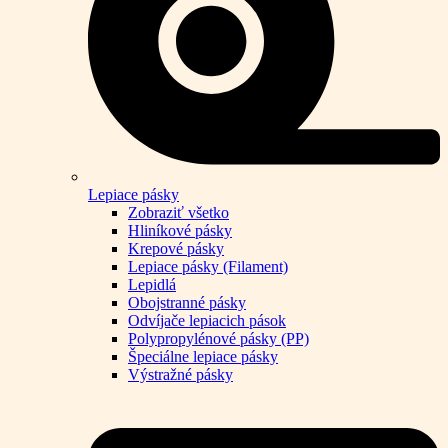
Lepiace pásky
Zobraziť všetko
Hliníkové pásky
Krepové pásky
Lepiace pásky (Filament)
Lepidlá
Obojstranné pásky
Odvíjače lepiacich pások
Polypropylénové pásky (PP)
Špeciálne lepiace pásky
Výstražné pásky