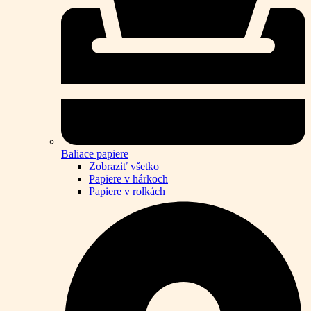
Baliace papiere
Zobraziť všetko
Papiere v hárkoch
Papiere v rolkách