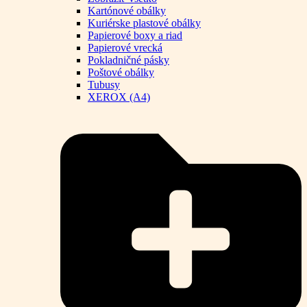
Kartónové obálky
Kuriérske plastové obálky
Papierové boxy a riad
Papierové vrecká
Pokladničné pásky
Poštové obálky
Tubusy
XEROX (A4)