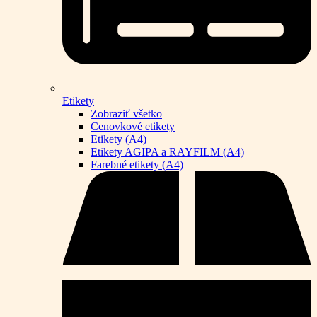
Etikety
Zobraziť všetko
Cenovkové etikety
Etikety (A4)
Etikety AGIPA a RAYFILM (A4)
Farebné etikety (A4)