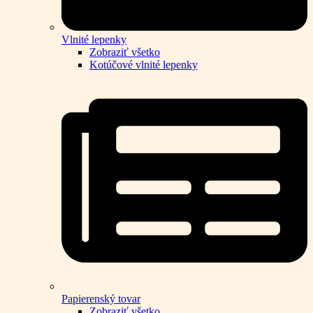
Vlnité lepenky
Zobraziť všetko
Kotúčové vlnité lepenky
Papierenský tovar
Zobraziť všetko