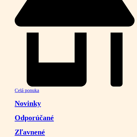
Celá ponuka
Novinky
Odporúčané
Zľavnené