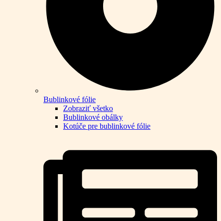
Bublinkové fólie
Zobraziť všetko
Bublinkové obálky
Kotúče pre bublinkové fólie