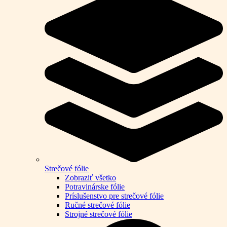
Strečové fólie
Zobraziť všetko
Potravinárske fólie
Príslušenstvo pre strečové fólie
Ručné strečové fólie
Strojné strečové fólie