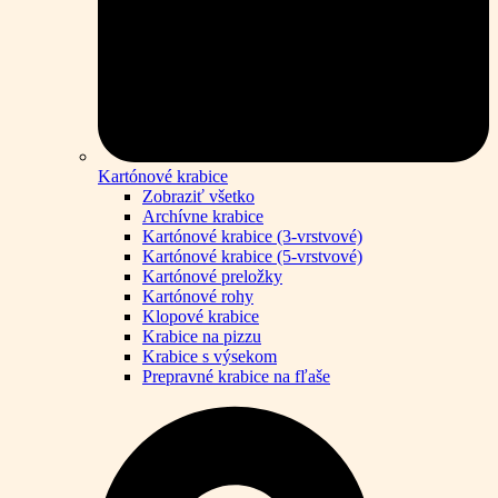
Kartónové krabice
Zobraziť všetko
Archívne krabice
Kartónové krabice (3-vrstvové)
Kartónové krabice (5-vrstvové)
Kartónové preložky
Kartónové rohy
Klopové krabice
Krabice na pizzu
Krabice s výsekom
Prepravné krabice na fľaše