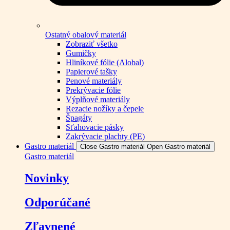
Ostatný obalový materiál
Zobraziť všetko
Gumičky
Hliníkové fólie (Alobal)
Papierové tašky
Penové materiály
Prekrývacie fólie
Výplňové materiály
Rezacie nožíky a čepele
Špagáty
Sťahovacie pásky
Zakrývacie plachty (PE)
Gastro materiál
Close Gastro materiál
Open Gastro materiál
Gastro materiál
Novinky
Odporúčané
Zľavnené