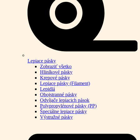
Lepiace pásky
Zobraziť všetko
Hliníkové pásky
Krepové pásky
Lepiace pásky (Filament)
Lepidlá
Obojstranné pásky
Odvíjače lepiacich pások
Polypropylénové pásky (PP)
Špeciálne lepiace pásky
Výstražné pásky