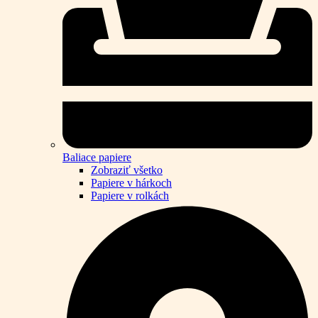
Baliace papiere
Zobraziť všetko
Papiere v hárkoch
Papiere v rolkách