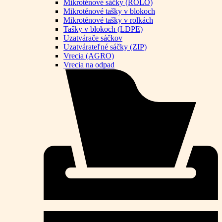
Mikroténové sáčky (ROLO)
Mikroténové tašky v blokoch
Mikroténové tašky v rolkách
Tašky v blokoch (LDPE)
Uzatvárače sáčkov
Uzatvárateľné sáčky (ZIP)
Vrecia (AGRO)
Vrecia na odpad