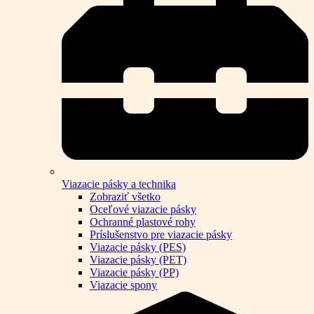
Viazacie pásky a technika
Zobraziť všetko
Oceľové viazacie pásky
Ochranné plastové rohy
Príslušenstvo pre viazacie pásky
Viazacie pásky (PES)
Viazacie pásky (PET)
Viazacie pásky (PP)
Viazacie spony