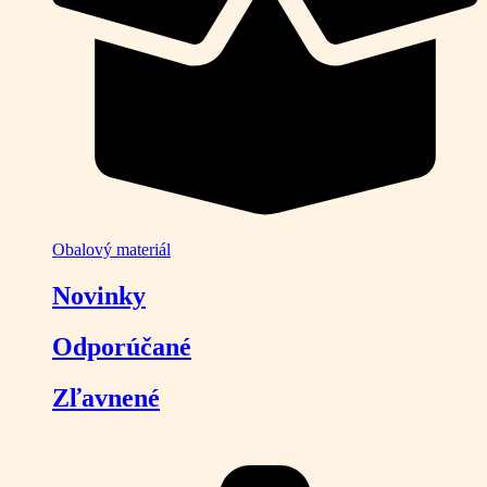
Obalový materiál
Novinky
Odporúčané
Zľavnené