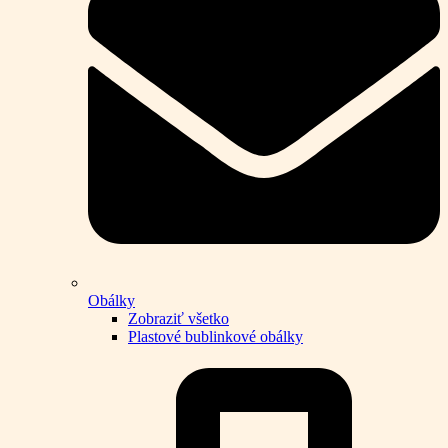
Obálky
Zobraziť všetko
Plastové bublinkové obálky