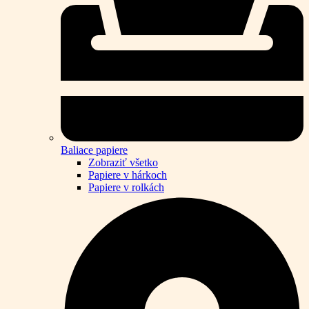
Baliace papiere
Zobraziť všetko
Papiere v hárkoch
Papiere v rolkách