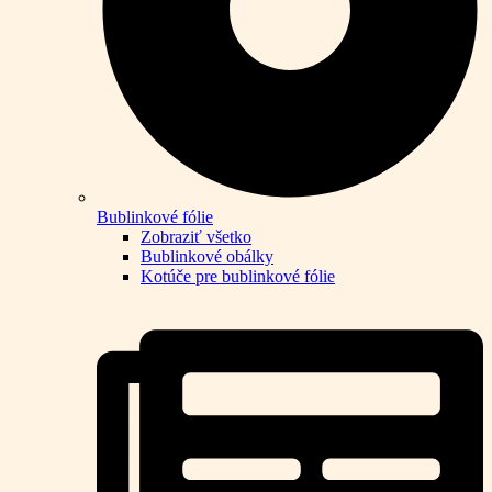
Bublinkové fólie
Zobraziť všetko
Bublinkové obálky
Kotúče pre bublinkové fólie