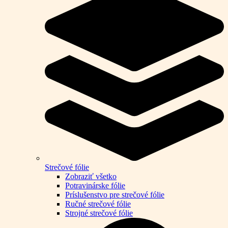
Strečové fólie
Zobraziť všetko
Potravinárske fólie
Príslušenstvo pre strečové fólie
Ručné strečové fólie
Strojné strečové fólie