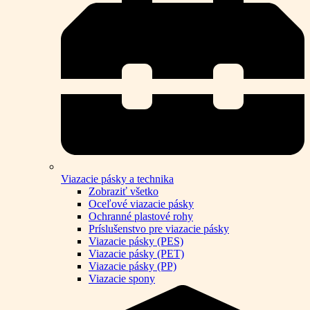
Viazacie pásky a technika
Zobraziť všetko
Oceľové viazacie pásky
Ochranné plastové rohy
Príslušenstvo pre viazacie pásky
Viazacie pásky (PES)
Viazacie pásky (PET)
Viazacie pásky (PP)
Viazacie spony