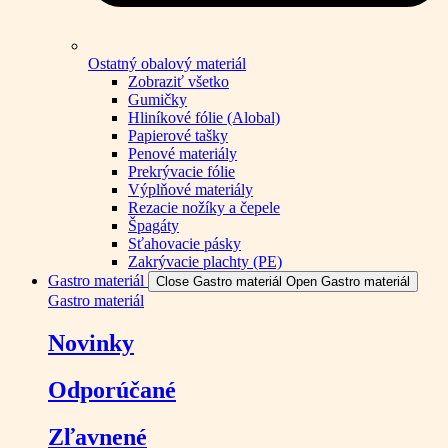
Ostatný obalový materiál
Zobraziť všetko
Gumičky
Hliníkové fólie (Alobal)
Papierové tašky
Penové materiály
Prekrývacie fólie
Výplňové materiály
Rezacie nožíky a čepele
Špagáty
Sťahovacie pásky
Zakrývacie plachty (PE)
Gastro materiál
Close Gastro materiál
Open Gastro materiál
Gastro materiál
Novinky
Odporúčané
Zľavnené