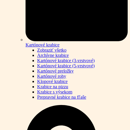
Kartónové krabice
Zobraziť všetko
Archívne krabice
Kartónové krabice (3-vrstvové)
Kartónové krabice (5-vrstvové)
Kartónové preložky
Kartónové rohy
Klopové krabice
Krabice na pizzu
Krabice s výsekom
Prepravné krabice na fľaše