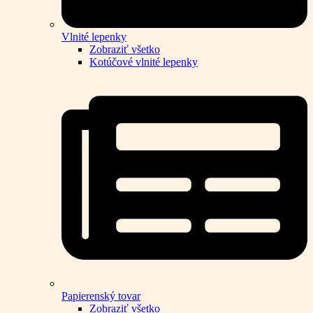
Vlnité lepenky
Zobraziť všetko
Kotúčové vlnité lepenky
Papierenský tovar
Zobraziť všetko