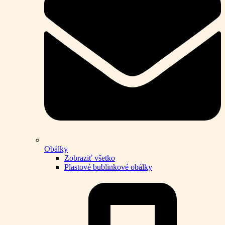
Obálky
Zobraziť všetko
Plastové bublinkové obálky