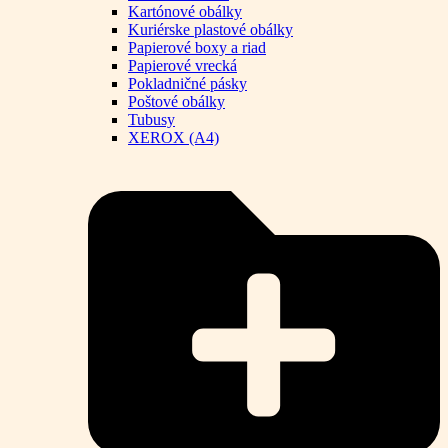
Kartónové obálky
Kuriérske plastové obálky
Papierové boxy a riad
Papierové vrecká
Pokladničné pásky
Poštové obálky
Tubusy
XEROX (A4)