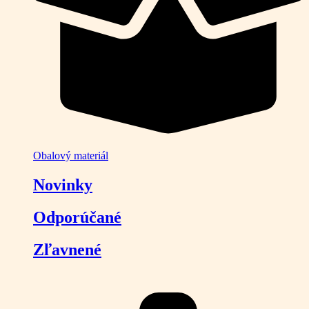
Obalový materiál
Novinky
Odporúčané
Zľavnené