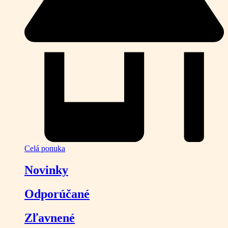
Celá ponuka
Novinky
Odporúčané
Zľavnené