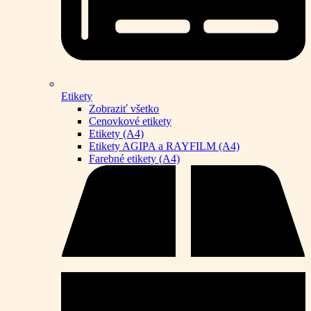
Etikety
Zobraziť všetko
Cenovkové etikety
Etikety (A4)
Etikety AGIPA a RAYFILM (A4)
Farebné etikety (A4)