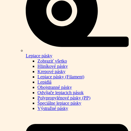
Lepiace pásky
Zobraziť všetko
Hliníkové pásky
Krepové pásky
Lepiace pásky (Filament)
Lepidlá
Obojstranné pásky
Odvíjače lepiacich pások
Polypropylénové pásky (PP)
Špeciálne lepiace pásky
Výstražné pásky