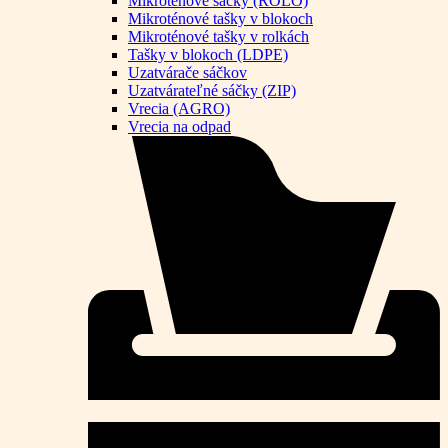
Mikroténové sáčky (ROLO)
Mikroténové tašky v blokoch
Mikroténové tašky v rolkách
Tašky v blokoch (LDPE)
Uzatvárače sáčkov
Uzatvárateľné sáčky (ZIP)
Vrecia (AGRO)
Vrecia na odpad