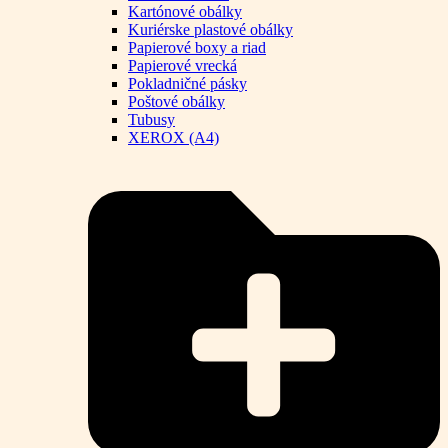
Kartónové obálky
Kuriérske plastové obálky
Papierové boxy a riad
Papierové vrecká
Pokladničné pásky
Poštové obálky
Tubusy
XEROX (A4)