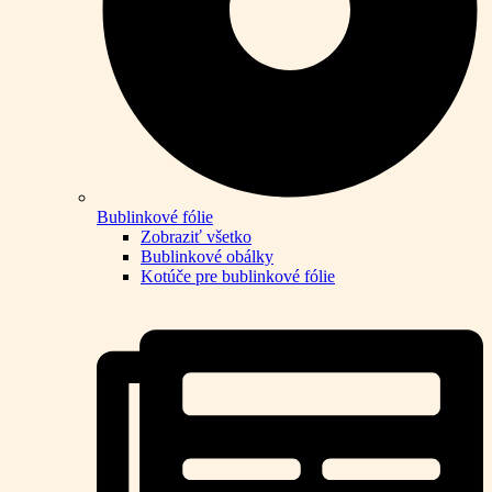
Bublinkové fólie
Zobraziť všetko
Bublinkové obálky
Kotúče pre bublinkové fólie