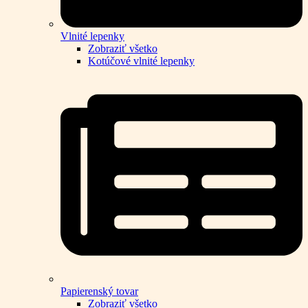
Vlnité lepenky
Zobraziť všetko
Kotúčové vlnité lepenky
Papierenský tovar
Zobraziť všetko