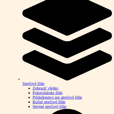
Strečové fólie
Zobraziť všetko
Potravinárske fólie
Príslušenstvo pre strečové fólie
Ručné strečové fólie
Strojné strečové fólie