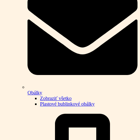
Obálky
Zobraziť všetko
Plastové bublinkové obálky