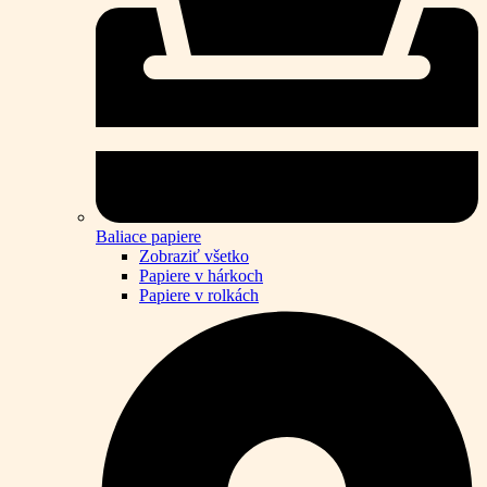
Baliace papiere
Zobraziť všetko
Papiere v hárkoch
Papiere v rolkách