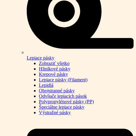
Lepiace pásky
Zobraziť všetko
Hliníkové pásky
Krepové pásky
Lepiace pásky (Filament)
Lepidlá
Obojstranné pásky
Odvíjače lepiacich pások
Polypropylénové pásky (PP)
Špeciálne lepiace pásky
Výstražné pásky