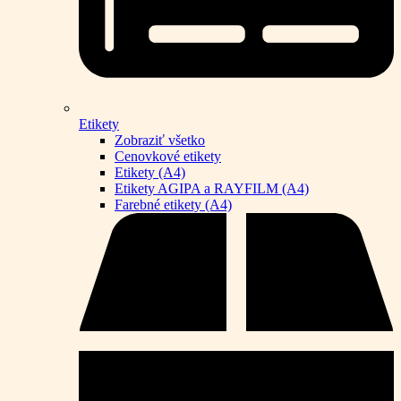
Etikety
Zobraziť všetko
Cenovkové etikety
Etikety (A4)
Etikety AGIPA a RAYFILM (A4)
Farebné etikety (A4)