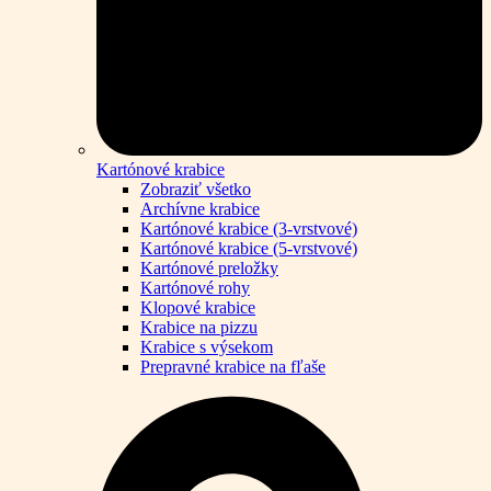
Kartónové krabice
Zobraziť všetko
Archívne krabice
Kartónové krabice (3-vrstvové)
Kartónové krabice (5-vrstvové)
Kartónové preložky
Kartónové rohy
Klopové krabice
Krabice na pizzu
Krabice s výsekom
Prepravné krabice na fľaše