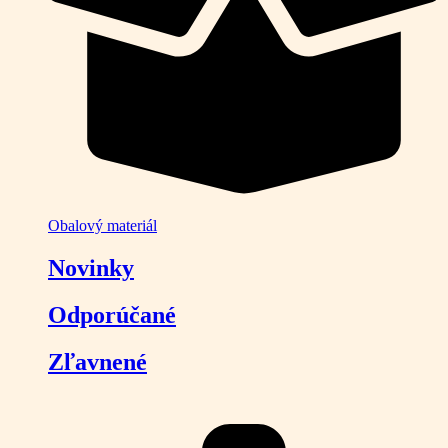
Obalový materiál
Novinky
Odporúčané
Zľavnené