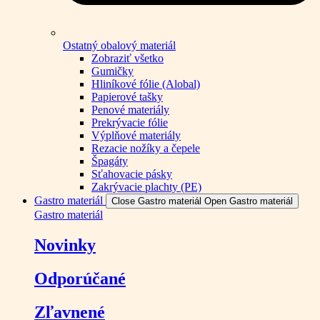
Ostatný obalový materiál
Zobraziť všetko
Gumičky
Hliníkové fólie (Alobal)
Papierové tašky
Penové materiály
Prekrývacie fólie
Výplňové materiály
Rezacie nožíky a čepele
Špagáty
Sťahovacie pásky
Zakrývacie plachty (PE)
Gastro materiál
Close Gastro materiál
Open Gastro materiál
Gastro materiál
Novinky
Odporúčané
Zľavnené