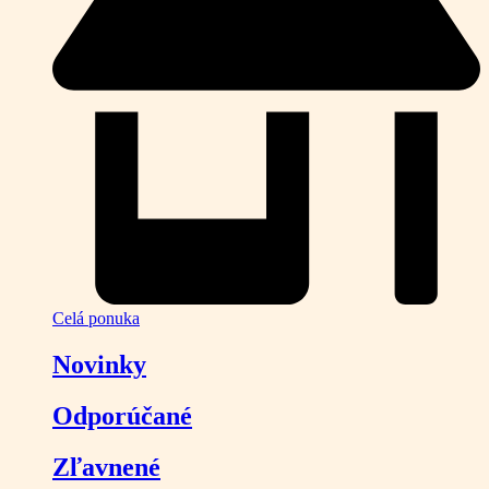
Celá ponuka
Novinky
Odporúčané
Zľavnené