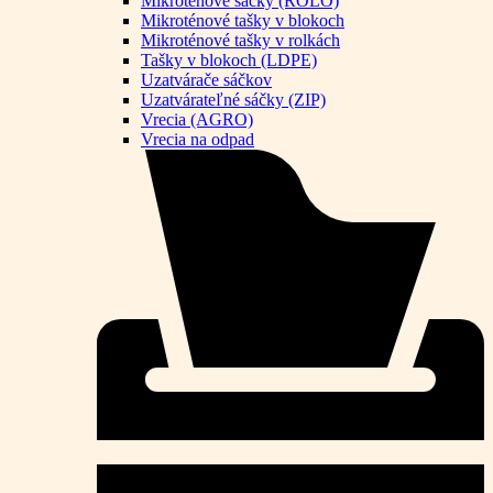
Mikroténové sáčky (ROLO)
Mikroténové tašky v blokoch
Mikroténové tašky v rolkách
Tašky v blokoch (LDPE)
Uzatvárače sáčkov
Uzatvárateľné sáčky (ZIP)
Vrecia (AGRO)
Vrecia na odpad