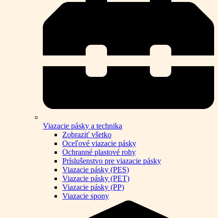
Viazacie pásky a technika
Zobraziť všetko
Oceľové viazacie pásky
Ochranné plastové rohy
Príslušenstvo pre viazacie pásky
Viazacie pásky (PES)
Viazacie pásky (PET)
Viazacie pásky (PP)
Viazacie spony