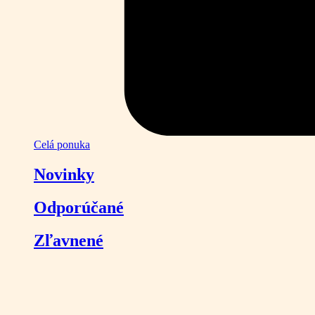
Celá ponuka
Novinky
Odporúčané
Zľavnené