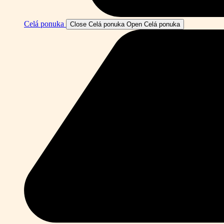
Celá ponuka
Close Celá ponuka
Open Celá ponuka