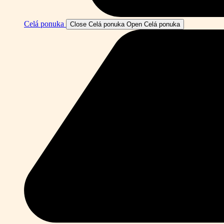
Celá ponuka
Close Celá ponuka
Open Celá ponuka