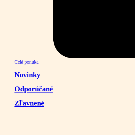
Celá ponuka
Novinky
Odporúčané
Zľavnené