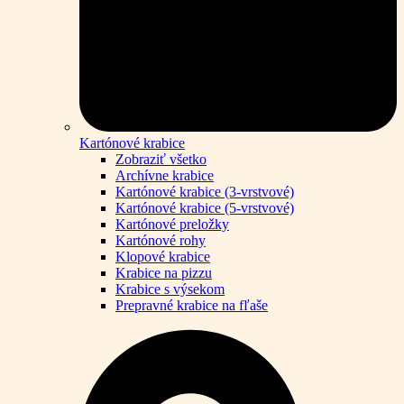
Kartónové krabice
Zobraziť všetko
Archívne krabice
Kartónové krabice (3-vrstvové)
Kartónové krabice (5-vrstvové)
Kartónové preložky
Kartónové rohy
Klopové krabice
Krabice na pizzu
Krabice s výsekom
Prepravné krabice na fľaše