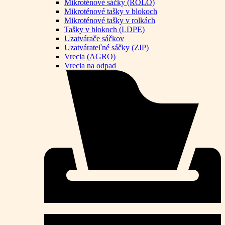
Mikroténové sáčky (ROLO)
Mikroténové tašky v blokoch
Mikroténové tašky v rolkách
Tašky v blokoch (LDPE)
Uzatvárače sáčkov
Uzatvárateľné sáčky (ZIP)
Vrecia (AGRO)
Vrecia na odpad