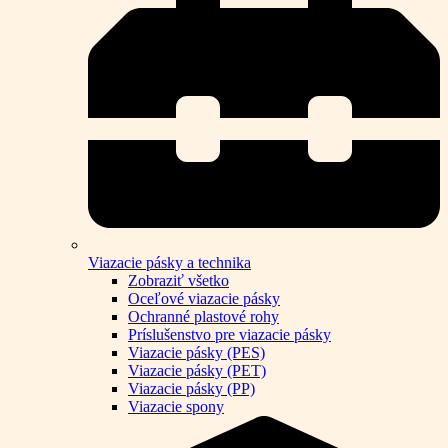
Viazacie pásky a technika
Zobraziť všetko
Oceľové viazacie pásky
Ochranné plastové rohy
Príslušenstvo pre viazacie pásky
Viazacie pásky (PES)
Viazacie pásky (PET)
Viazacie pásky (PP)
Viazacie spony