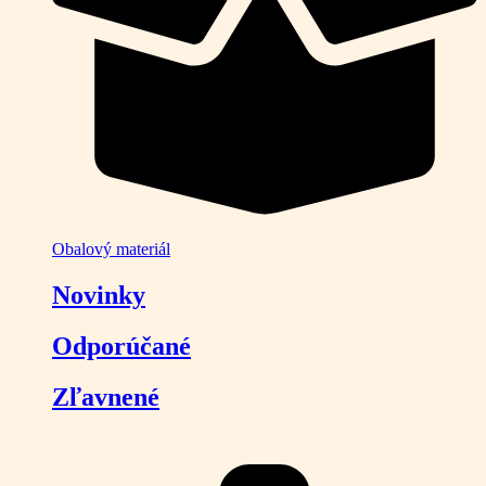
Obalový materiál
Novinky
Odporúčané
Zľavnené