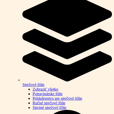
Strečové fólie
Zobraziť všetko
Potravinárske fólie
Príslušenstvo pre strečové fólie
Ručné strečové fólie
Strojné strečové fólie