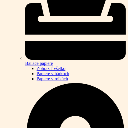
Baliace papiere
Zobraziť všetko
Papiere v hárkoch
Papiere v rolkách