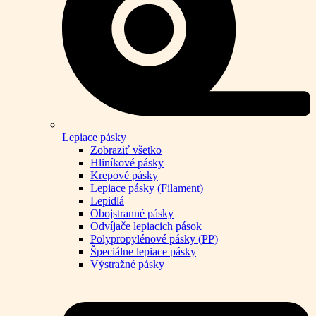
Lepiace pásky
Zobraziť všetko
Hliníkové pásky
Krepové pásky
Lepiace pásky (Filament)
Lepidlá
Obojstranné pásky
Odvíjače lepiacich pások
Polypropylénové pásky (PP)
Špeciálne lepiace pásky
Výstražné pásky