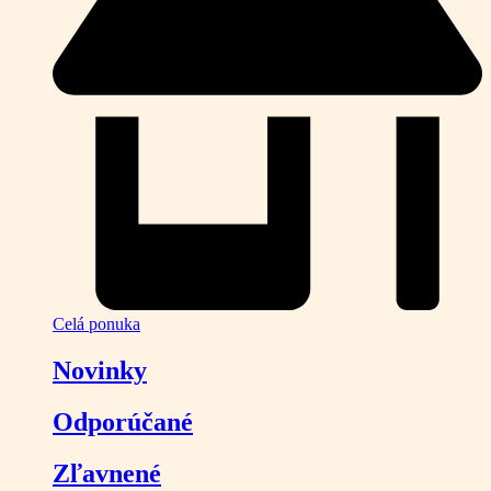
Celá ponuka
Novinky
Odporúčané
Zľavnené