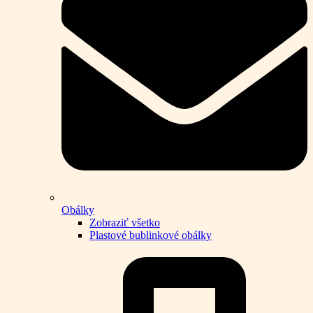
Obálky
Zobraziť všetko
Plastové bublinkové obálky