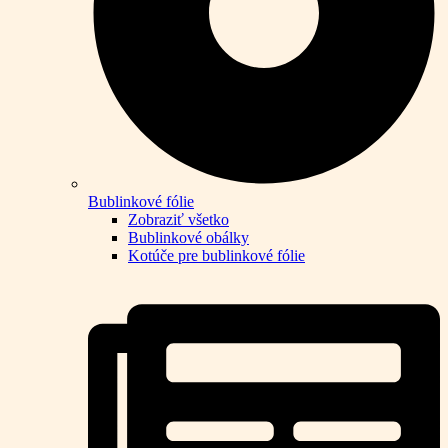
Bublinkové fólie
Zobraziť všetko
Bublinkové obálky
Kotúče pre bublinkové fólie