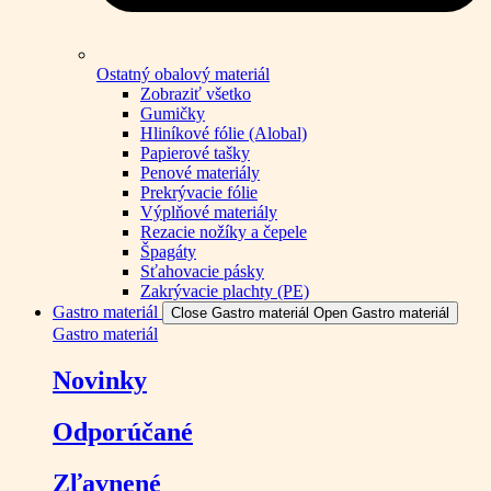
Ostatný obalový materiál
Zobraziť všetko
Gumičky
Hliníkové fólie (Alobal)
Papierové tašky
Penové materiály
Prekrývacie fólie
Výplňové materiály
Rezacie nožíky a čepele
Špagáty
Sťahovacie pásky
Zakrývacie plachty (PE)
Gastro materiál
Close Gastro materiál
Open Gastro materiál
Gastro materiál
Novinky
Odporúčané
Zľavnené