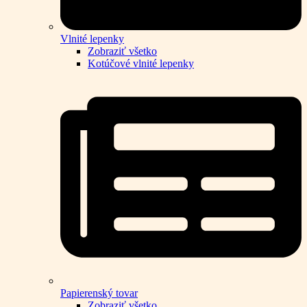
Vlnité lepenky
Zobraziť všetko
Kotúčové vlnité lepenky
Papierenský tovar
Zobraziť všetko