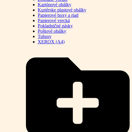
Kartónové obálky
Kuriérske plastové obálky
Papierové boxy a riad
Papierové vrecká
Pokladničné pásky
Poštové obálky
Tubusy
XEROX (A4)