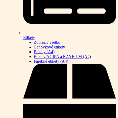
Etikety
Zobraziť všetko
Cenovkové etikety
Etikety (A4)
Etikety AGIPA a RAYFILM (A4)
Farebné etikety (A4)