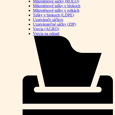
Mikroténové sáčky (ROLO)
Mikroténové tašky v blokoch
Mikroténové tašky v rolkách
Tašky v blokoch (LDPE)
Uzatvárače sáčkov
Uzatvárateľné sáčky (ZIP)
Vrecia (AGRO)
Vrecia na odpad