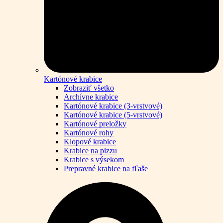
Kartónové krabice
Zobraziť všetko
Archívne krabice
Kartónové krabice (3-vrstvové)
Kartónové krabice (5-vrstvové)
Kartónové preložky
Kartónové rohy
Klopové krabice
Krabice na pizzu
Krabice s výsekom
Prepravné krabice na fľaše