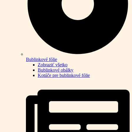
Bublinkové fólie
Zobraziť všetko
Bublinkové obálky
Kotúče pre bublinkové fólie