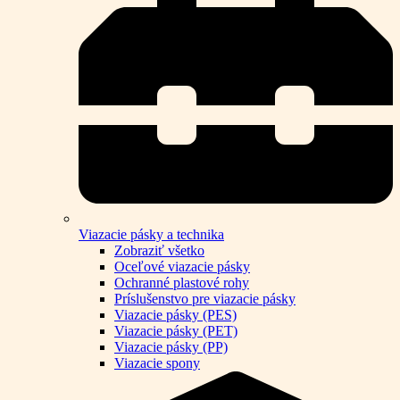
Viazacie pásky a technika
Zobraziť všetko
Oceľové viazacie pásky
Ochranné plastové rohy
Príslušenstvo pre viazacie pásky
Viazacie pásky (PES)
Viazacie pásky (PET)
Viazacie pásky (PP)
Viazacie spony