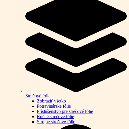
Strečové fólie
Zobraziť všetko
Potravinárske fólie
Príslušenstvo pre strečové fólie
Ručné strečové fólie
Strojné strečové fólie