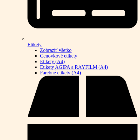
Etikety
Zobraziť všetko
Cenovkové etikety
Etikety (A4)
Etikety AGIPA a RAYFILM (A4)
Farebné etikety (A4)