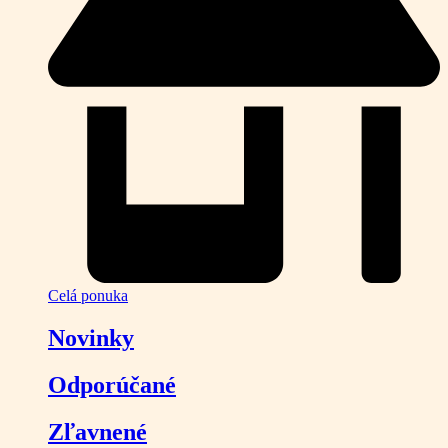
Celá ponuka
Novinky
Odporúčané
Zľavnené