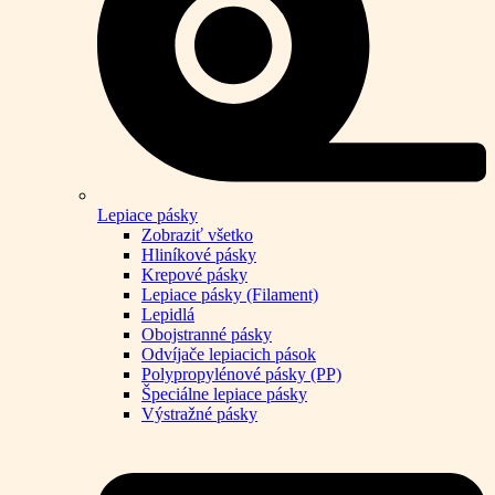
Lepiace pásky
Zobraziť všetko
Hliníkové pásky
Krepové pásky
Lepiace pásky (Filament)
Lepidlá
Obojstranné pásky
Odvíjače lepiacich pások
Polypropylénové pásky (PP)
Špeciálne lepiace pásky
Výstražné pásky