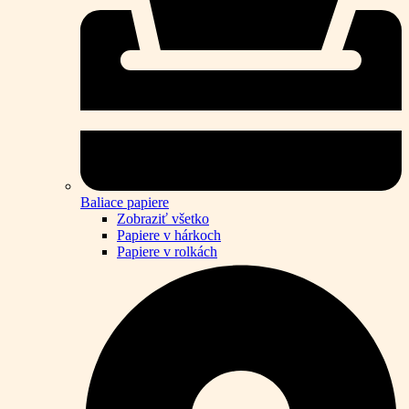
Baliace papiere
Zobraziť všetko
Papiere v hárkoch
Papiere v rolkách