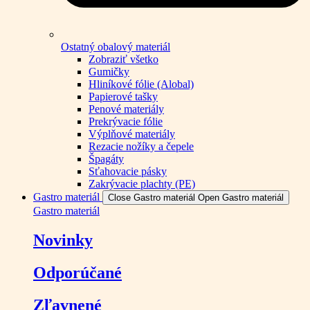
Ostatný obalový materiál
Zobraziť všetko
Gumičky
Hliníkové fólie (Alobal)
Papierové tašky
Penové materiály
Prekrývacie fólie
Výplňové materiály
Rezacie nožíky a čepele
Špagáty
Sťahovacie pásky
Zakrývacie plachty (PE)
Gastro materiál
Close Gastro materiál
Open Gastro materiál
Gastro materiál
Novinky
Odporúčané
Zľavnené