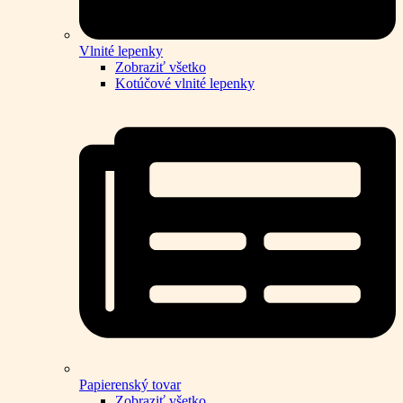
Vlnité lepenky
Zobraziť všetko
Kotúčové vlnité lepenky
Papierenský tovar
Zobraziť všetko