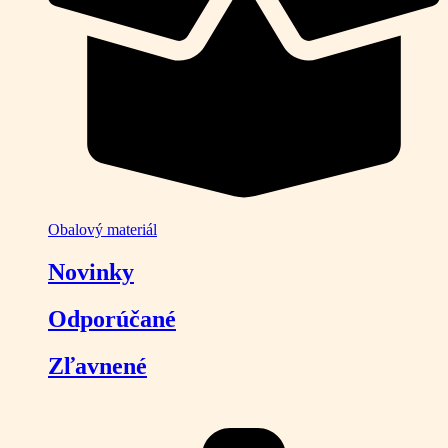
Obalový materiál
Novinky
Odporúčané
Zľavnené