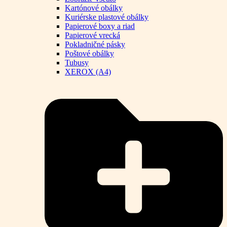
Kartónové obálky
Kuriérske plastové obálky
Papierové boxy a riad
Papierové vrecká
Pokladničné pásky
Poštové obálky
Tubusy
XEROX (A4)