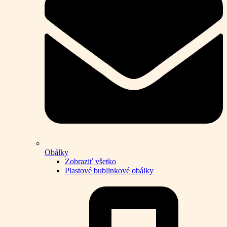
Obálky
Zobraziť všetko
Plastové bublinkové obálky