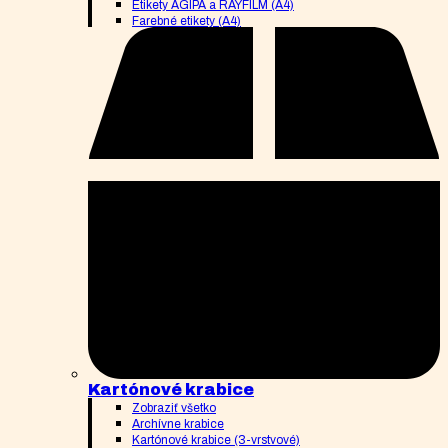
Etikety AGIPA a RAYFILM (A4)
Farebné etikety (A4)
Kartónové krabice
Zobraziť všetko
Archívne krabice
Kartónové krabice (3-vrstvové)