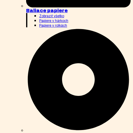
Baliace papiere
Zobraziť všetko
Papiere v hárkoch
Papiere v rolkách