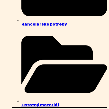
Kancelárske potreby
Ostatný materiál