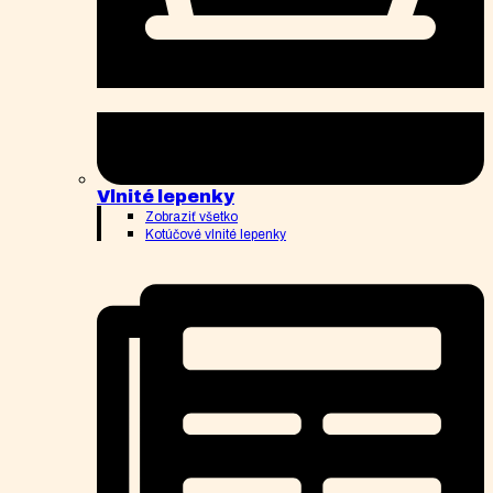
Vlnité lepenky
Zobraziť všetko
Kotúčové vlnité lepenky