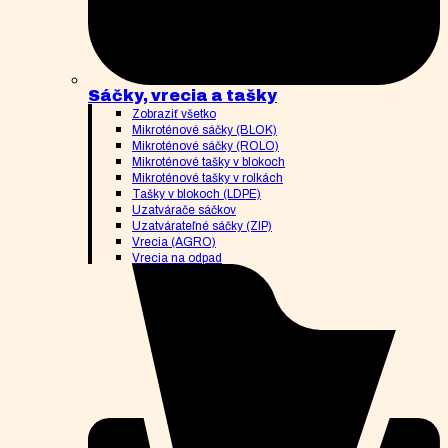
Sáčky, vrecia a tašky
Zobraziť všetko
Mikroténové sáčky (BLOK)
Mikroténové sáčky (ROLO)
Mikroténové tašky v blokoch
Mikroténové tašky v rolkách
Tašky v blokoch (LDPE)
Uzatvárače sáčkov
Uzatvárateľné sáčky (ZIP)
Vrecia (AGRO)
Vrecia na odpad