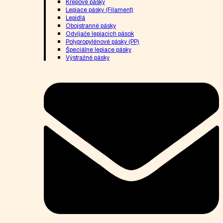
Krepové pásky
Lepiace pásky (Filament)
Lepidlá
Obojstranné pásky
Odvíjače lepiacich pások
Polypropylénové pásky (PP)
Špeciálne lepiace pásky
Výstražné pásky