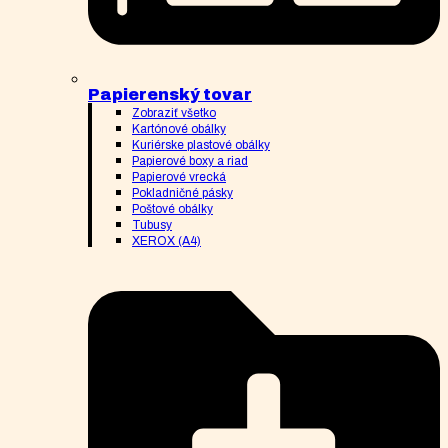
Papierenský tovar
Zobraziť všetko
Kartónové obálky
Kuriérske plastové obálky
Papierové boxy a riad
Papierové vrecká
Pokladničné pásky
Poštové obálky
Tubusy
XEROX (A4)