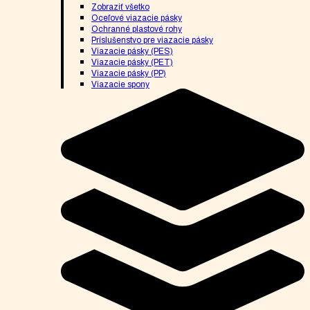
Zobraziť všetko
Oceľové viazacie pásky
Ochranné plastové rohy
Príslušenstvo pre viazacie pásky
Viazacie pásky (PES)
Viazacie pásky (PET)
Viazacie pásky (PP)
Viazacie spony