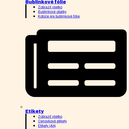
Bublinkové fólie
Zobraziť všetko
Bublinkové obálky
Kotúče pre bublinkové fólie
Etikety
Zobraziť všetko
Cenovkové etikety
Etikety (A4)