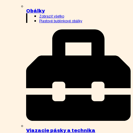
Obálky
Zobraziť všetko
Plastové bublinkové obálky
Viazacie pásky a technika