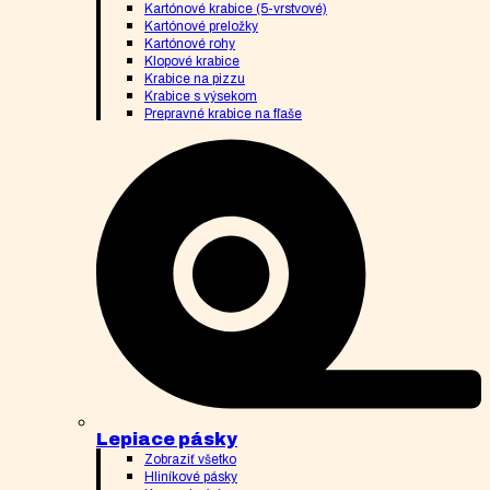
Kartónové krabice (5-vrstvové)
Kartónové preložky
Kartónové rohy
Klopové krabice
Krabice na pizzu
Krabice s výsekom
Prepravné krabice na fľaše
Lepiace pásky
Zobraziť všetko
Hliníkové pásky