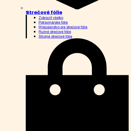
Strečové fólie
Zobraziť všetko
Potravinárske fólie
Príslušenstvo pre strečové fólie
Ručné strečové fólie
Strojné strečové fólie