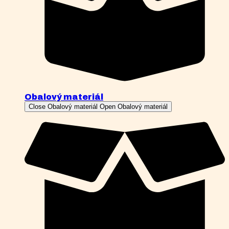
Obalový materiál
Close Obalový materiál
Open Obalový materiál