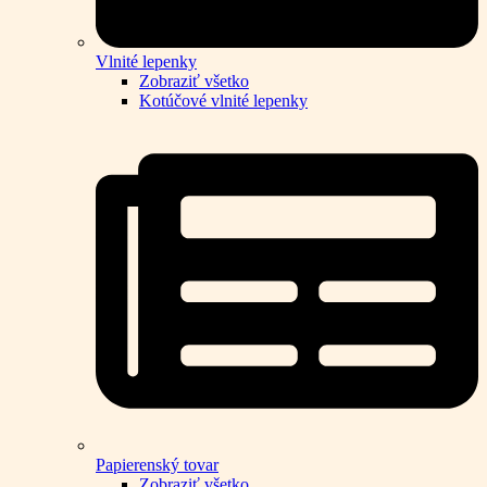
Vlnité lepenky
Zobraziť všetko
Kotúčové vlnité lepenky
Papierenský tovar
Zobraziť všetko