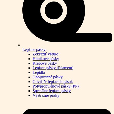
Lepiace pásky
Zobraziť všetko
Hliníkové pásky
Krepové pásky
Lepiace pásky (Filament)
Lepidlá
Obojstranné pásky
Odvíjače lepiacich pások
Polypropylénové pásky (PP)
Špeciálne lepiace pásky
Výstražné pásky