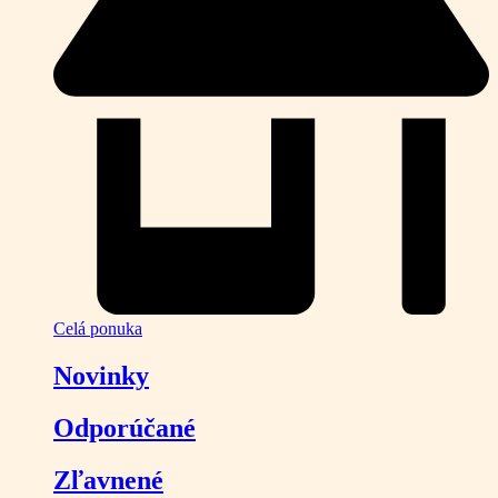
Celá ponuka
Novinky
Odporúčané
Zľavnené