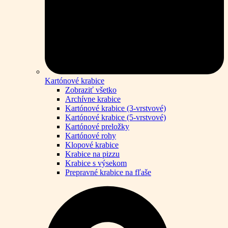
Kartónové krabice
Zobraziť všetko
Archívne krabice
Kartónové krabice (3-vrstvové)
Kartónové krabice (5-vrstvové)
Kartónové preložky
Kartónové rohy
Klopové krabice
Krabice na pizzu
Krabice s výsekom
Prepravné krabice na fľaše