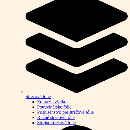
Strečové fólie
Zobraziť všetko
Potravinárske fólie
Príslušenstvo pre strečové fólie
Ručné strečové fólie
Strojné strečové fólie