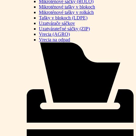
Mikroténové sáčky (ROLO)
Mikroténové tašky v blokoch
Mikroténové tašky v rolkách
Tašky v blokoch (LDPE)
Uzatvárače sáčkov
Uzatvárateľné sáčky (ZIP)
Vrecia (AGRO)
Vrecia na odpad