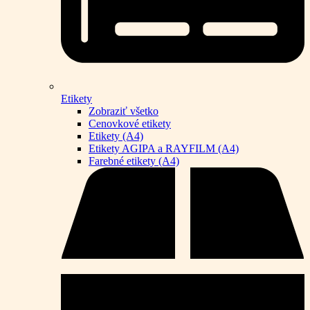
Etikety
Zobraziť všetko
Cenovkové etikety
Etikety (A4)
Etikety AGIPA a RAYFILM (A4)
Farebné etikety (A4)