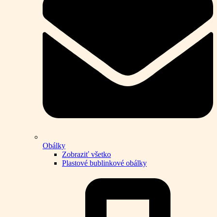
Obálky
Zobraziť všetko
Plastové bublinkové obálky