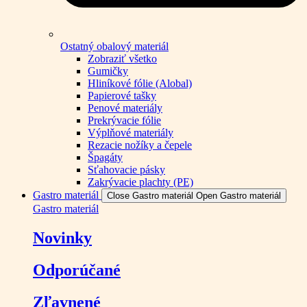
Ostatný obalový materiál
Zobraziť všetko
Gumičky
Hliníkové fólie (Alobal)
Papierové tašky
Penové materiály
Prekrývacie fólie
Výplňové materiály
Rezacie nožíky a čepele
Špagáty
Sťahovacie pásky
Zakrývacie plachty (PE)
Gastro materiál
Close Gastro materiál
Open Gastro materiál
Gastro materiál
Novinky
Odporúčané
Zľavnené