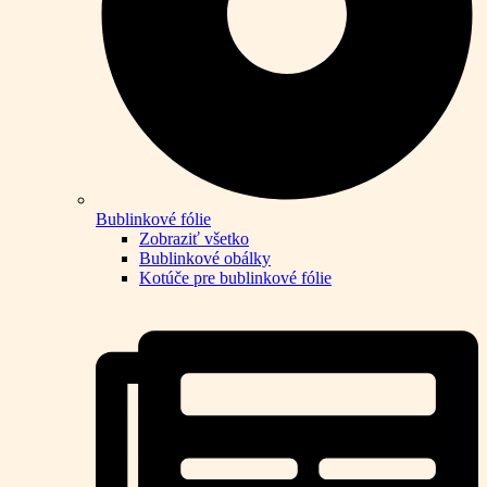
Bublinkové fólie
Zobraziť všetko
Bublinkové obálky
Kotúče pre bublinkové fólie