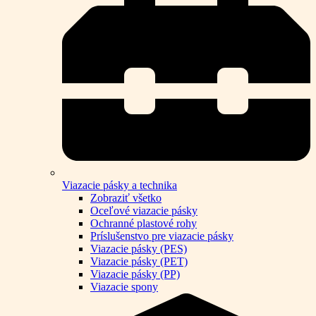
Viazacie pásky a technika
Zobraziť všetko
Oceľové viazacie pásky
Ochranné plastové rohy
Príslušenstvo pre viazacie pásky
Viazacie pásky (PES)
Viazacie pásky (PET)
Viazacie pásky (PP)
Viazacie spony