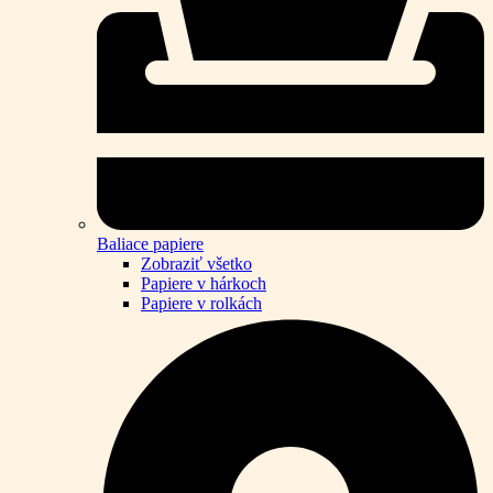
Baliace papiere
Zobraziť všetko
Papiere v hárkoch
Papiere v rolkách