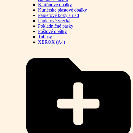
Kartónové obálky
Kuriérske plastové obálky
Papierové boxy a riad
Papierové vrecká
Pokladničné pásky
Poštové obálky
Tubusy
XEROX (A4)