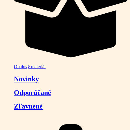
Obalový materiál
Novinky
Odporúčané
Zľavnené