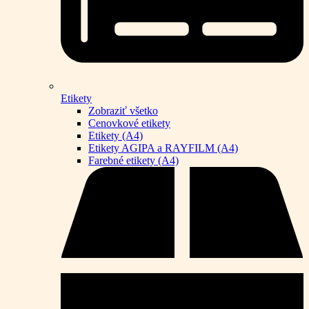
Etikety
Zobraziť všetko
Cenovkové etikety
Etikety (A4)
Etikety AGIPA a RAYFILM (A4)
Farebné etikety (A4)