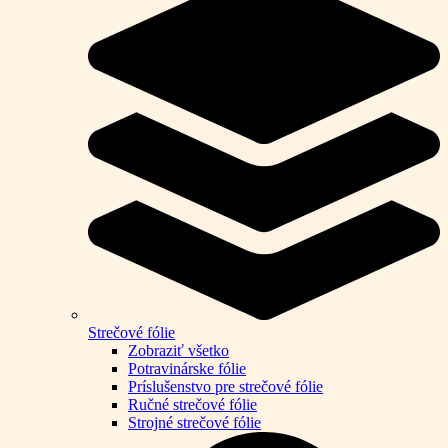
Strečové fólie
Zobraziť všetko
Potravinárske fólie
Príslušenstvo pre strečové fólie
Ručné strečové fólie
Strojné strečové fólie