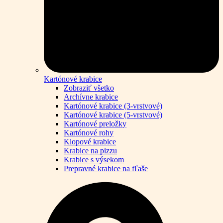
Kartónové krabice
Zobraziť všetko
Archívne krabice
Kartónové krabice (3-vrstvové)
Kartónové krabice (5-vrstvové)
Kartónové preložky
Kartónové rohy
Klopové krabice
Krabice na pizzu
Krabice s výsekom
Prepravné krabice na fľaše