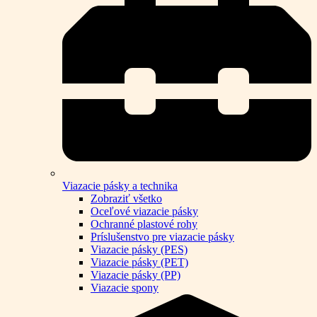
Viazacie pásky a technika
Zobraziť všetko
Oceľové viazacie pásky
Ochranné plastové rohy
Príslušenstvo pre viazacie pásky
Viazacie pásky (PES)
Viazacie pásky (PET)
Viazacie pásky (PP)
Viazacie spony