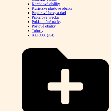
Kartónové obálky
Kuriérske plastové obálky
Papierové boxy a riad
Papierové vrecká
Pokladničné pásky
Poštové obálky
Tubusy
XEROX (A4)