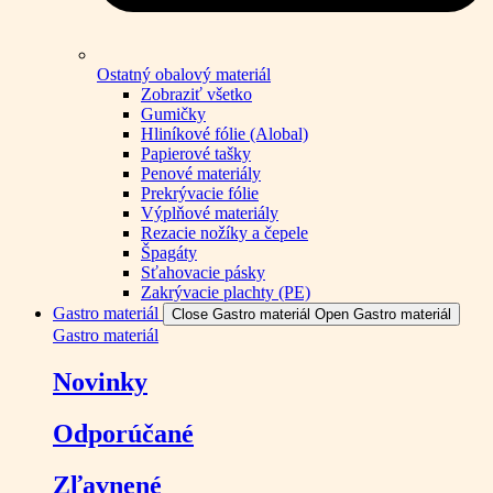
Ostatný obalový materiál
Zobraziť všetko
Gumičky
Hliníkové fólie (Alobal)
Papierové tašky
Penové materiály
Prekrývacie fólie
Výplňové materiály
Rezacie nožíky a čepele
Špagáty
Sťahovacie pásky
Zakrývacie plachty (PE)
Gastro materiál
Close Gastro materiál
Open Gastro materiál
Gastro materiál
Novinky
Odporúčané
Zľavnené