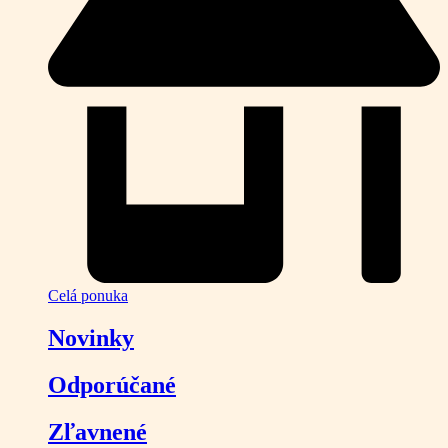
Celá ponuka
Novinky
Odporúčané
Zľavnené