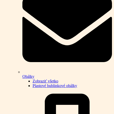
Obálky
Zobraziť všetko
Plastové bublinkové obálky