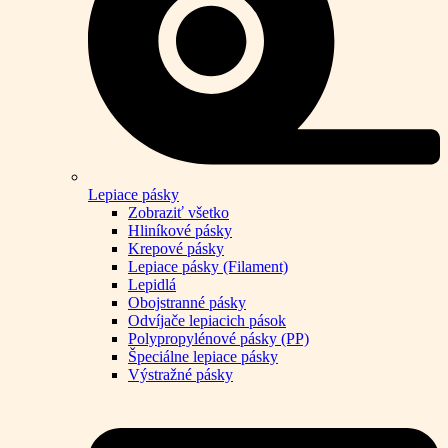
Lepiace pásky
Zobraziť všetko
Hliníkové pásky
Krepové pásky
Lepiace pásky (Filament)
Lepidlá
Obojstranné pásky
Odvíjače lepiacich pások
Polypropylénové pásky (PP)
Špeciálne lepiace pásky
Výstražné pásky