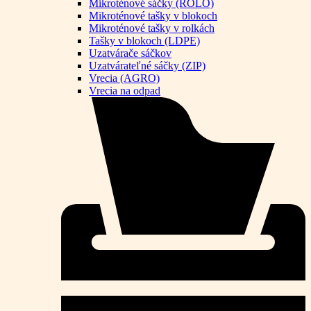
Mikroténové sáčky (ROLO)
Mikroténové tašky v blokoch
Mikroténové tašky v rolkách
Tašky v blokoch (LDPE)
Uzatvárače sáčkov
Uzatvárateľné sáčky (ZIP)
Vrecia (AGRO)
Vrecia na odpad