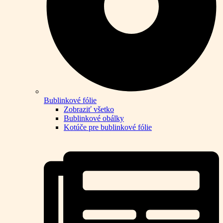
Bublinkové fólie
Zobraziť všetko
Bublinkové obálky
Kotúče pre bublinkové fólie