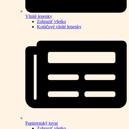
Vlnité lepenky
Zobraziť všetko
Kotúčové vlnité lepenky
Papierenský tovar
Zobraziť všetko