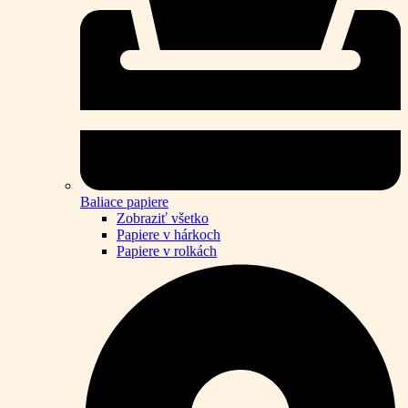
Baliace papiere
Zobraziť všetko
Papiere v hárkoch
Papiere v rolkách