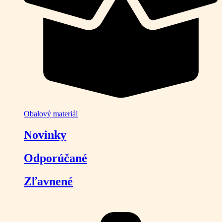
Obalový materiál
Novinky
Odporúčané
Zľavnené