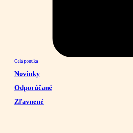
Celá ponuka
Novinky
Odporúčané
Zľavnené