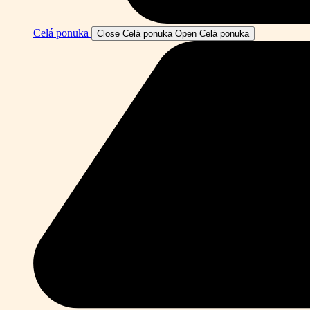
Celá ponuka
Close Celá ponuka
Open Celá ponuka