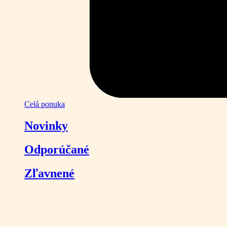
Celá ponuka
Novinky
Odporúčané
Zľavnené