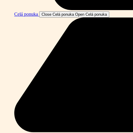
Celá ponuka
Close Celá ponuka
Open Celá ponuka