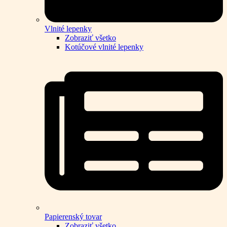
Vlnité lepenky
Zobraziť všetko
Kotúčové vlnité lepenky
Papierenský tovar
Zobraziť všetko