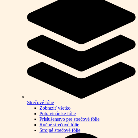
Strečové fólie
Zobraziť všetko
Potravinárske fólie
Príslušenstvo pre strečové fólie
Ručné strečové fólie
Strojné strečové fólie