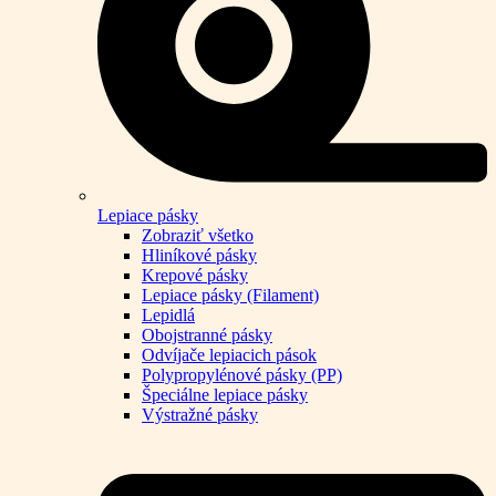
Lepiace pásky
Zobraziť všetko
Hliníkové pásky
Krepové pásky
Lepiace pásky (Filament)
Lepidlá
Obojstranné pásky
Odvíjače lepiacich pások
Polypropylénové pásky (PP)
Špeciálne lepiace pásky
Výstražné pásky