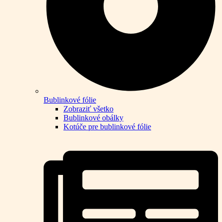
Bublinkové fólie
Zobraziť všetko
Bublinkové obálky
Kotúče pre bublinkové fólie