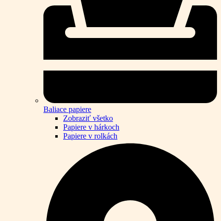
Baliace papiere
Zobraziť všetko
Papiere v hárkoch
Papiere v rolkách