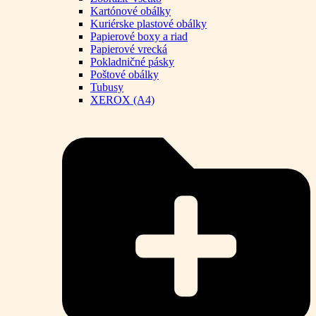
Kartónové obálky
Kuriérske plastové obálky
Papierové boxy a riad
Papierové vrecká
Pokladničné pásky
Poštové obálky
Tubusy
XEROX (A4)