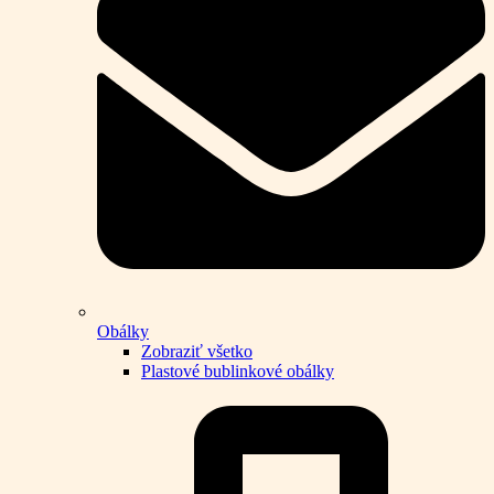
Obálky
Zobraziť všetko
Plastové bublinkové obálky