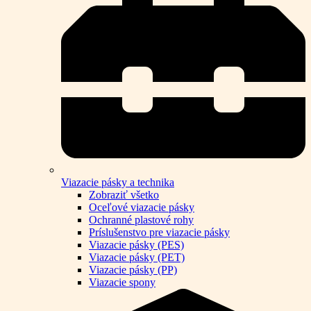
Viazacie pásky a technika
Zobraziť všetko
Oceľové viazacie pásky
Ochranné plastové rohy
Príslušenstvo pre viazacie pásky
Viazacie pásky (PES)
Viazacie pásky (PET)
Viazacie pásky (PP)
Viazacie spony