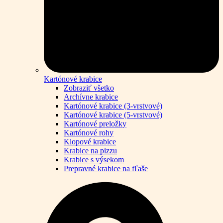
Kartónové krabice
Zobraziť všetko
Archívne krabice
Kartónové krabice (3-vrstvové)
Kartónové krabice (5-vrstvové)
Kartónové preložky
Kartónové rohy
Klopové krabice
Krabice na pizzu
Krabice s výsekom
Prepravné krabice na fľaše