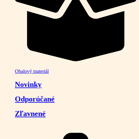
Obalový materiál
Novinky
Odporúčané
Zľavnené