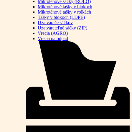
Mikroténové sáčky (ROLO)
Mikroténové tašky v blokoch
Mikroténové tašky v rolkách
Tašky v blokoch (LDPE)
Uzatvárače sáčkov
Uzatvárateľné sáčky (ZIP)
Vrecia (AGRO)
Vrecia na odpad