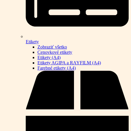
Etikety
Zobraziť všetko
Cenovkové etikety
Etikety (A4)
Etikety AGIPA a RAYFILM (A4)
Farebné etikety (A4)