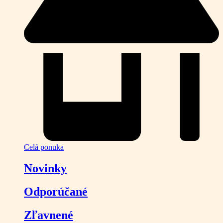
Celá ponuka
Novinky
Odporúčané
Zľavnené