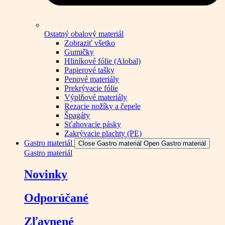
Ostatný obalový materiál
Zobraziť všetko
Gumičky
Hliníkové fólie (Alobal)
Papierové tašky
Penové materiály
Prekrývacie fólie
Výplňové materiály
Rezacie nožíky a čepele
Špagáty
Sťahovacie pásky
Zakrývacie plachty (PE)
Gastro materiál
Close Gastro materiál
Open Gastro materiál
Gastro materiál
Novinky
Odporúčané
Zľavnené