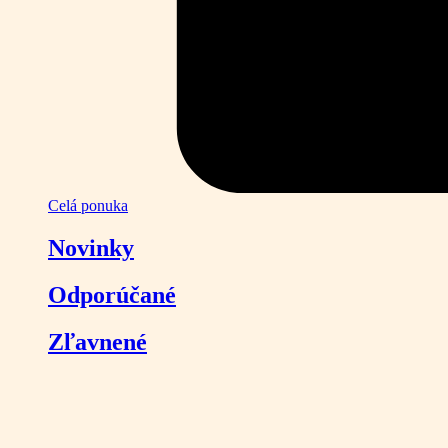
Celá ponuka
Novinky
Odporúčané
Zľavnené