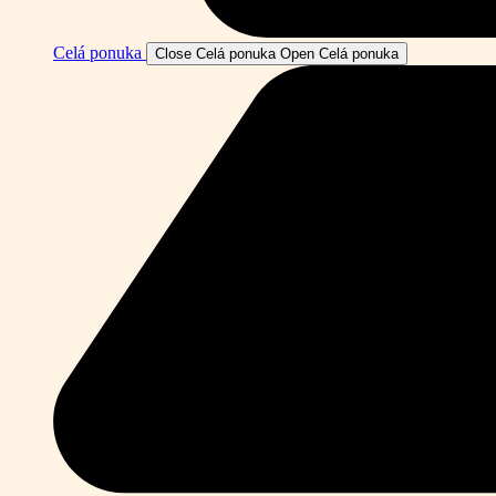
Celá ponuka
Close Celá ponuka
Open Celá ponuka