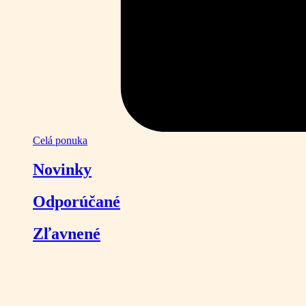
Celá ponuka
Novinky
Odporúčané
Zľavnené