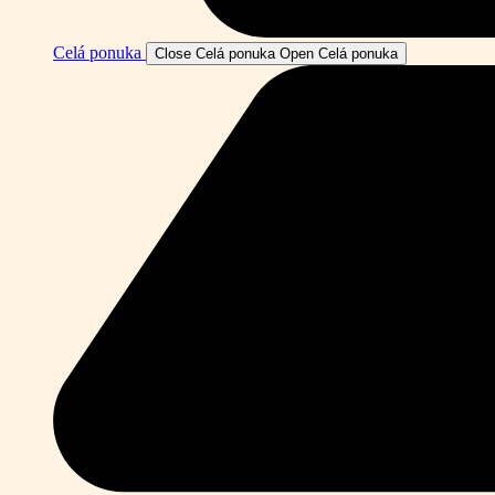
Celá ponuka
Close Celá ponuka
Open Celá ponuka