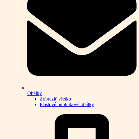
Obálky
Zobraziť všetko
Plastové bublinkové obálky