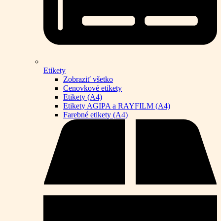
Etikety
Zobraziť všetko
Cenovkové etikety
Etikety (A4)
Etikety AGIPA a RAYFILM (A4)
Farebné etikety (A4)