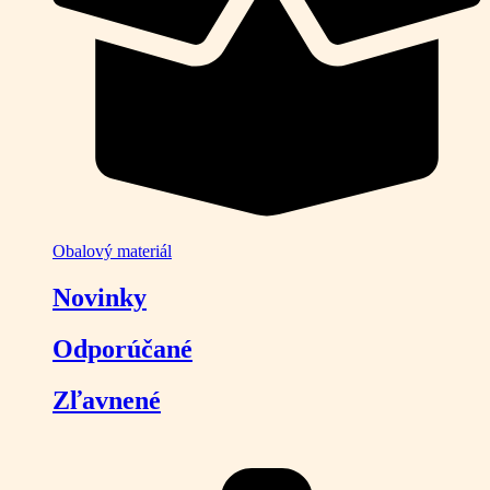
Obalový materiál
Novinky
Odporúčané
Zľavnené