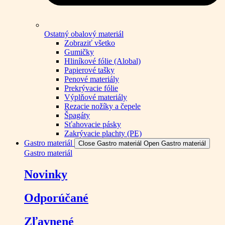
Ostatný obalový materiál
Zobraziť všetko
Gumičky
Hliníkové fólie (Alobal)
Papierové tašky
Penové materiály
Prekrývacie fólie
Výplňové materiály
Rezacie nožíky a čepele
Špagáty
Sťahovacie pásky
Zakrývacie plachty (PE)
Gastro materiál
Close Gastro materiál
Open Gastro materiál
Gastro materiál
Novinky
Odporúčané
Zľavnené