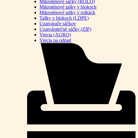
Mikroténové sáčky (ROLO)
Mikroténové tašky v blokoch
Mikroténové tašky v rolkách
Tašky v blokoch (LDPE)
Uzatvárače sáčkov
Uzatvárateľné sáčky (ZIP)
Vrecia (AGRO)
Vrecia na odpad