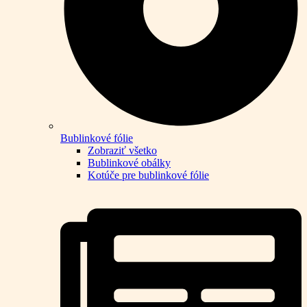
Bublinkové fólie
Zobraziť všetko
Bublinkové obálky
Kotúče pre bublinkové fólie