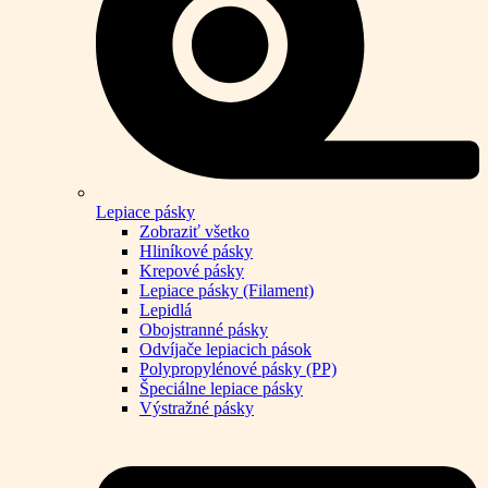
Lepiace pásky
Zobraziť všetko
Hliníkové pásky
Krepové pásky
Lepiace pásky (Filament)
Lepidlá
Obojstranné pásky
Odvíjače lepiacich pások
Polypropylénové pásky (PP)
Špeciálne lepiace pásky
Výstražné pásky