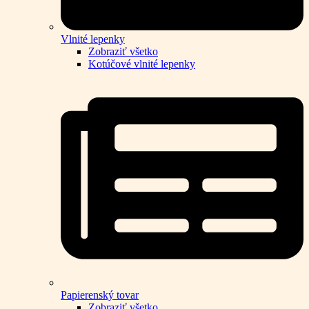
Vlnité lepenky
Zobraziť všetko
Kotúčové vlnité lepenky
Papierenský tovar
Zobraziť všetko