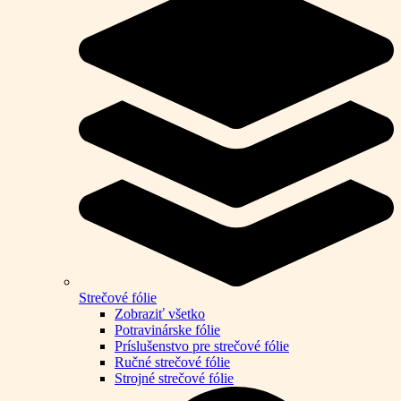
Strečové fólie
Zobraziť všetko
Potravinárske fólie
Príslušenstvo pre strečové fólie
Ručné strečové fólie
Strojné strečové fólie