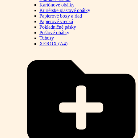
Kartónové obálky
Kuriérske plastové obálky
Papierové boxy a riad
Papierové vrecká
Pokladničné pásky
Poštové obálky
Tubusy
XEROX (A4)