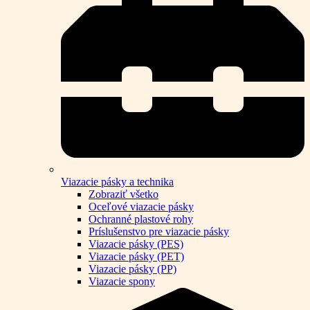
Viazacie pásky a technika
Zobraziť všetko
Oceľové viazacie pásky
Ochranné plastové rohy
Príslušenstvo pre viazacie pásky
Viazacie pásky (PES)
Viazacie pásky (PET)
Viazacie pásky (PP)
Viazacie spony