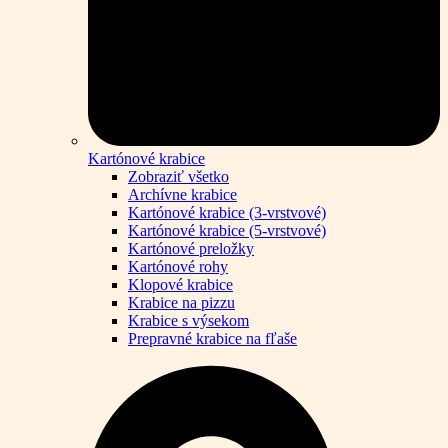
Kartónové krabice
Zobraziť všetko
Archívne krabice
Kartónové krabice (3-vrstvové)
Kartónové krabice (5-vrstvové)
Kartónové preložky
Kartónové rohy
Klopové krabice
Krabice na pizzu
Krabice s výsekom
Prepravné krabice na fľaše