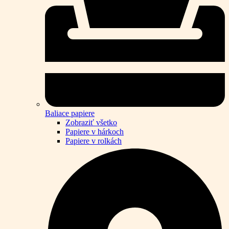
Baliace papiere
Zobraziť všetko
Papiere v hárkoch
Papiere v rolkách