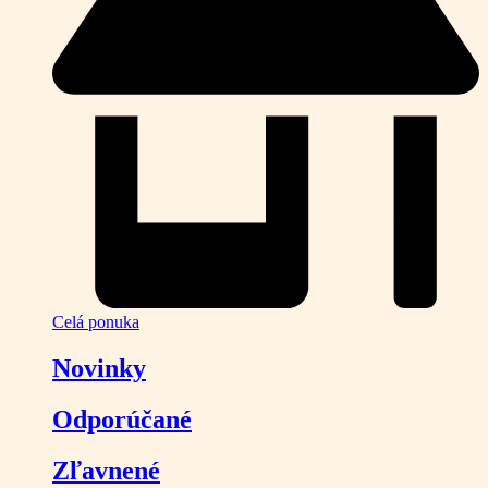
Celá ponuka
Novinky
Odporúčané
Zľavnené