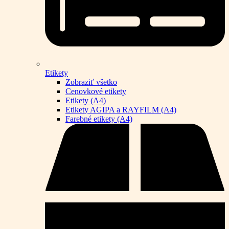
Etikety
Zobraziť všetko
Cenovkové etikety
Etikety (A4)
Etikety AGIPA a RAYFILM (A4)
Farebné etikety (A4)