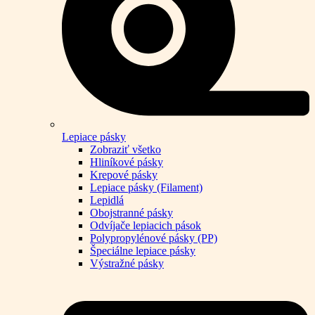
Lepiace pásky
Zobraziť všetko
Hliníkové pásky
Krepové pásky
Lepiace pásky (Filament)
Lepidlá
Obojstranné pásky
Odvíjače lepiacich pások
Polypropylénové pásky (PP)
Špeciálne lepiace pásky
Výstražné pásky