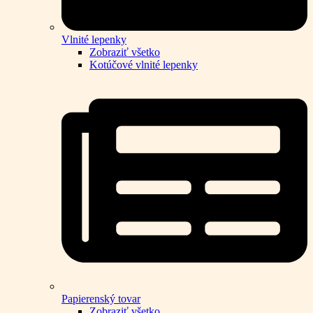
Vlnité lepenky
Zobraziť všetko
Kotúčové vlnité lepenky
Papierenský tovar
Zobraziť všetko