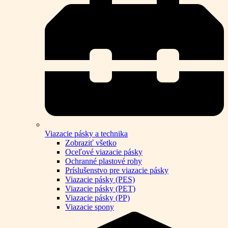
Viazacie pásky a technika
Zobraziť všetko
Oceľové viazacie pásky
Ochranné plastové rohy
Príslušenstvo pre viazacie pásky
Viazacie pásky (PES)
Viazacie pásky (PET)
Viazacie pásky (PP)
Viazacie spony