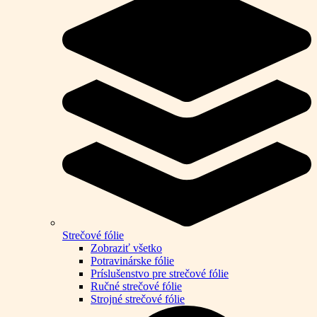
Strečové fólie
Zobraziť všetko
Potravinárske fólie
Príslušenstvo pre strečové fólie
Ručné strečové fólie
Strojné strečové fólie