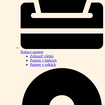
Baliace papiere
Zobraziť všetko
Papiere v hárkoch
Papiere v rolkách