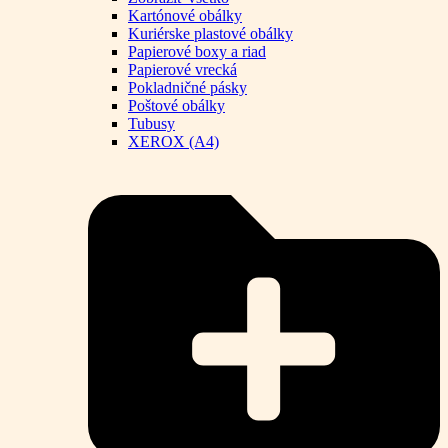
Kartónové obálky
Kuriérske plastové obálky
Papierové boxy a riad
Papierové vrecká
Pokladničné pásky
Poštové obálky
Tubusy
XEROX (A4)