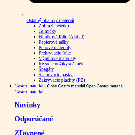
Ostatný obalový materiál
Zobraziť všetko
Gumičky
Hliníkové fólie (Alobal)
Papierové tašky
Penové materiály
Prekrývacie fólie
Výplňové materiály
Rezacie nožíky a čepele
Špagáty
Sťahovacie pásky
Zakrývacie plachty (PE)
Gastro materiál
Close Gastro materiál
Open Gastro materiál
Gastro materiál
Novinky
Odporúčané
Zľavnené