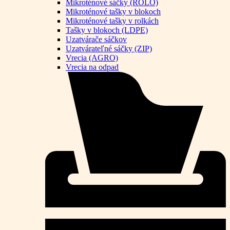
Mikroténové sáčky (ROLO)
Mikroténové tašky v blokoch
Mikroténové tašky v rolkách
Tašky v blokoch (LDPE)
Uzatvárače sáčkov
Uzatvárateľné sáčky (ZIP)
Vrecia (AGRO)
Vrecia na odpad