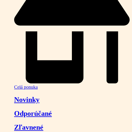
Celá ponuka
Novinky
Odporúčané
Zľavnené