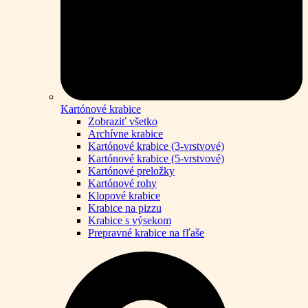
Kartónové krabice
Zobraziť všetko
Archívne krabice
Kartónové krabice (3-vrstvové)
Kartónové krabice (5-vrstvové)
Kartónové preložky
Kartónové rohy
Klopové krabice
Krabice na pizzu
Krabice s výsekom
Prepravné krabice na fľaše