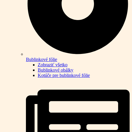
Bublinkové fólie
Zobraziť všetko
Bublinkové obálky
Kotúče pre bublinkové fólie