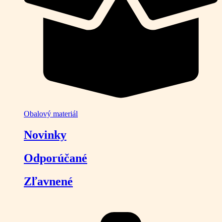
Obalový materiál
Novinky
Odporúčané
Zľavnené