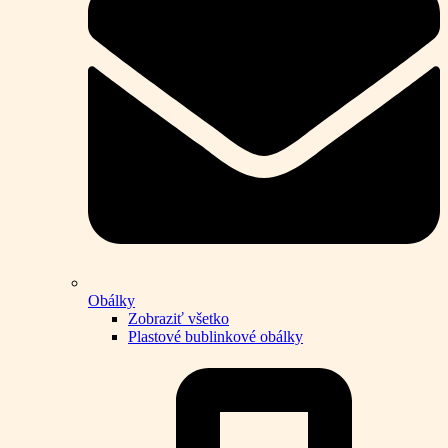
Obálky
Zobraziť všetko
Plastové bublinkové obálky