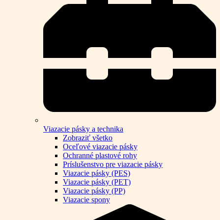
Viazacie pásky a technika
Zobraziť všetko
Oceľové viazacie pásky
Ochranné plastové rohy
Príslušenstvo pre viazacie pásky
Viazacie pásky (PES)
Viazacie pásky (PET)
Viazacie pásky (PP)
Viazacie spony