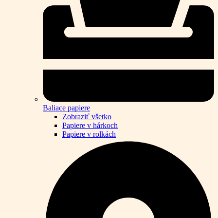
Baliace papiere
Zobraziť všetko
Papiere v hárkoch
Papiere v rolkách