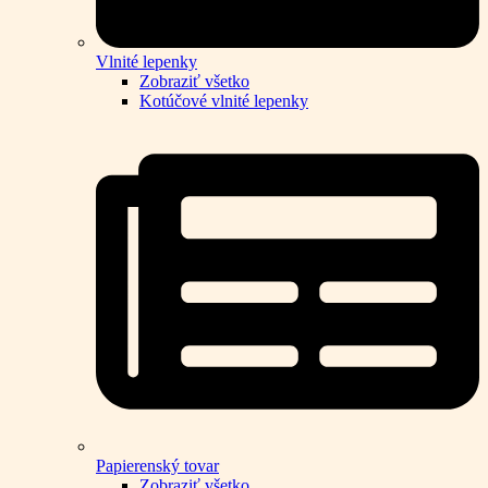
Vlnité lepenky
Zobraziť všetko
Kotúčové vlnité lepenky
Papierenský tovar
Zobraziť všetko