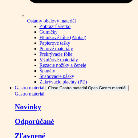
Ostatný obalový materiál
Zobraziť všetko
Gumičky
Hliníkové fólie (Alobal)
Papierové tašky
Penové materiály
Prekrývacie fólie
Výplňové materiály
Rezacie nožíky a čepele
Špagáty
Sťahovacie pásky
Zakrývacie plachty (PE)
Gastro materiál
Close Gastro materiál
Open Gastro materiál
Gastro materiál
Novinky
Odporúčané
Zľavnené