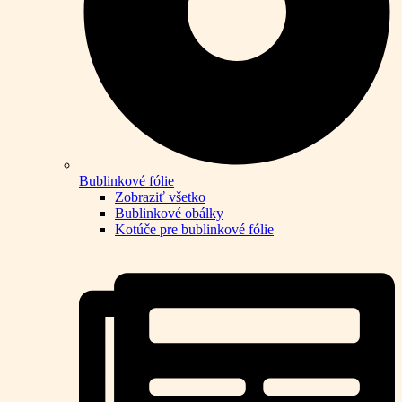
Bublinkové fólie
Zobraziť všetko
Bublinkové obálky
Kotúče pre bublinkové fólie