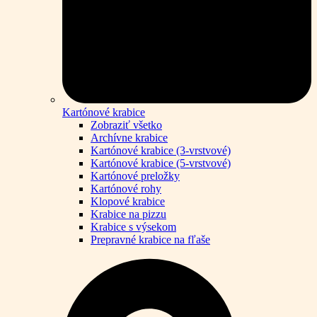
Kartónové krabice
Zobraziť všetko
Archívne krabice
Kartónové krabice (3-vrstvové)
Kartónové krabice (5-vrstvové)
Kartónové preložky
Kartónové rohy
Klopové krabice
Krabice na pizzu
Krabice s výsekom
Prepravné krabice na fľaše