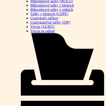
Mikroténové sáčky (ROLO)
Mikroténové tašky v blokoch
Mikroténové tašky v rolkách
Tašky v blokoch (LDPE)
Uzatvárače sáčkov
Uzatvárateľné sáčky (ZIP)
Vrecia (AGRO)
Vrecia na odpad