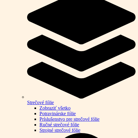
Strečové fólie
Zobraziť všetko
Potravinárske fólie
Príslušenstvo pre strečové fólie
Ručné strečové fólie
Strojné strečové fólie