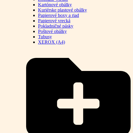
Kartónové obálky
Kuriérske plastové obálky
Papierové boxy a riad
Papierové vrecká
Pokladničné pásky
Poštové obálky
Tubusy
XEROX (A4)