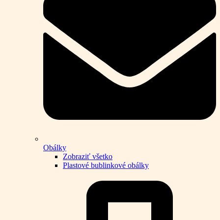
Obálky
Zobraziť všetko
Plastové bublinkové obálky