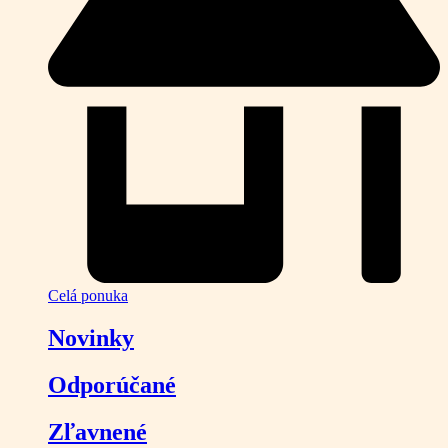
Celá ponuka
Novinky
Odporúčané
Zľavnené