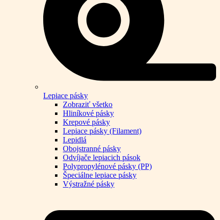
Lepiace pásky
Zobraziť všetko
Hliníkové pásky
Krepové pásky
Lepiace pásky (Filament)
Lepidlá
Obojstranné pásky
Odvíjače lepiacich pások
Polypropylénové pásky (PP)
Špeciálne lepiace pásky
Výstražné pásky