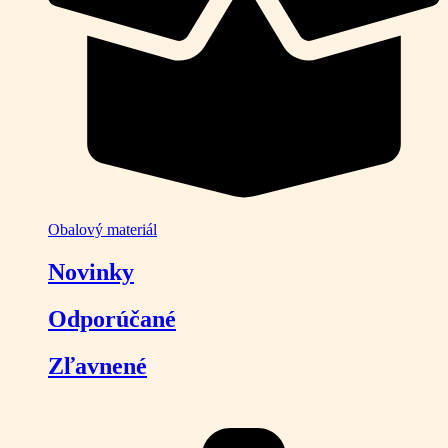
Obalový materiál
Novinky
Odporúčané
Zľavnené