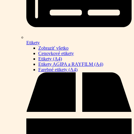
Etikety
Zobraziť všetko
Cenovkové etikety
Etikety (A4)
Etikety AGIPA a RAYFILM (A4)
Farebné etikety (A4)