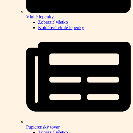
Vlnité lepenky
Zobraziť všetko
Kotúčové vlnité lepenky
Papierenský tovar
Zobraziť všetko