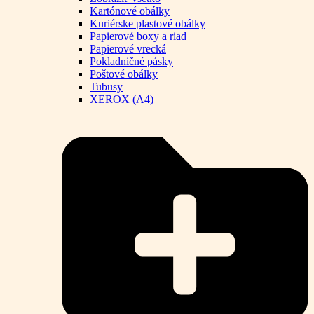
Kartónové obálky
Kuriérske plastové obálky
Papierové boxy a riad
Papierové vrecká
Pokladničné pásky
Poštové obálky
Tubusy
XEROX (A4)