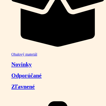
Obalový materiál
Novinky
Odporúčané
Zľavnené