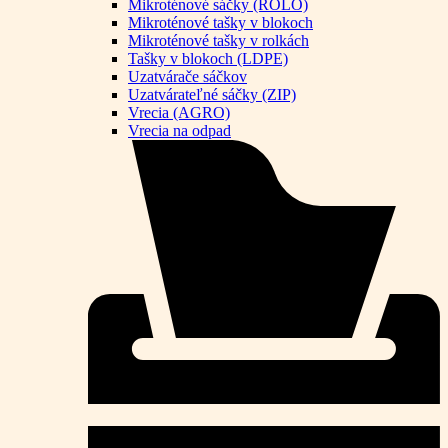
Mikroténové sáčky (ROLO)
Mikroténové tašky v blokoch
Mikroténové tašky v rolkách
Tašky v blokoch (LDPE)
Uzatvárače sáčkov
Uzatvárateľné sáčky (ZIP)
Vrecia (AGRO)
Vrecia na odpad