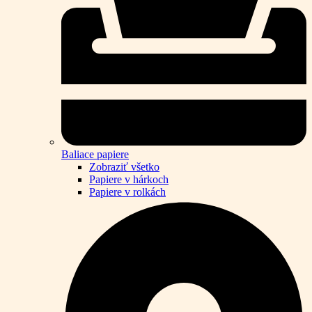
Baliace papiere
Zobraziť všetko
Papiere v hárkoch
Papiere v rolkách