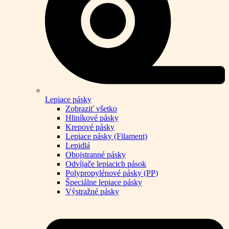
Lepiace pásky
Zobraziť všetko
Hliníkové pásky
Krepové pásky
Lepiace pásky (Filament)
Lepidlá
Obojstranné pásky
Odvíjače lepiacich pások
Polypropylénové pásky (PP)
Špeciálne lepiace pásky
Výstražné pásky