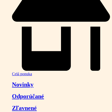
Celá ponuka
Novinky
Odporúčané
Zľavnené