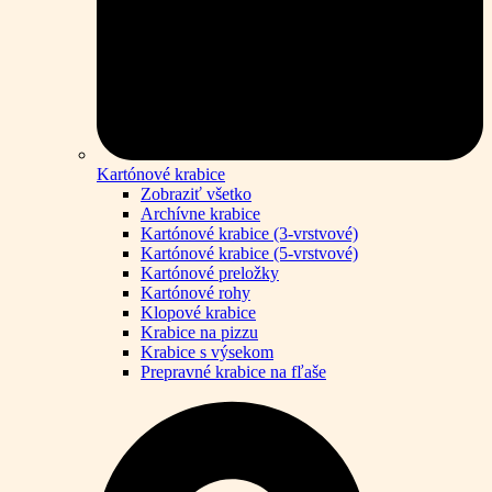
Kartónové krabice
Zobraziť všetko
Archívne krabice
Kartónové krabice (3-vrstvové)
Kartónové krabice (5-vrstvové)
Kartónové preložky
Kartónové rohy
Klopové krabice
Krabice na pizzu
Krabice s výsekom
Prepravné krabice na fľaše