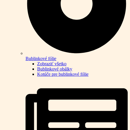
Bublinkové fólie
Zobraziť všetko
Bublinkové obálky
Kotúče pre bublinkové fólie