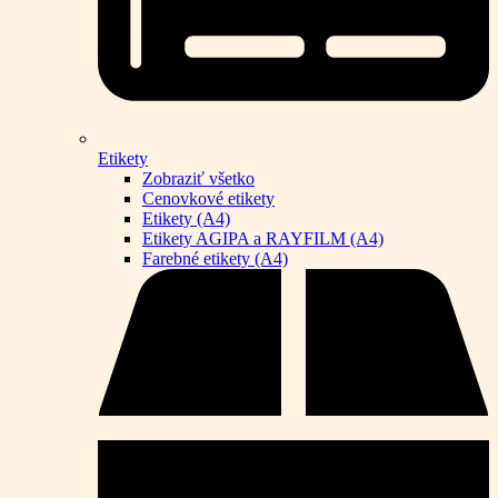
Etikety
Zobraziť všetko
Cenovkové etikety
Etikety (A4)
Etikety AGIPA a RAYFILM (A4)
Farebné etikety (A4)