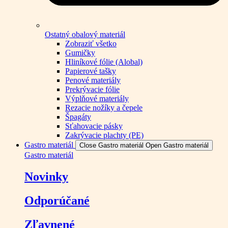
Ostatný obalový materiál
Zobraziť všetko
Gumičky
Hliníkové fólie (Alobal)
Papierové tašky
Penové materiály
Prekrývacie fólie
Výplňové materiály
Rezacie nožíky a čepele
Špagáty
Sťahovacie pásky
Zakrývacie plachty (PE)
Gastro materiál
Close Gastro materiál
Open Gastro materiál
Gastro materiál
Novinky
Odporúčané
Zľavnené