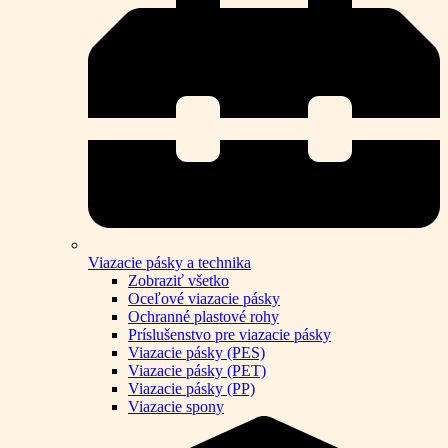
Viazacie pásky a technika
Zobraziť všetko
Oceľové viazacie pásky
Ochranné plastové rohy
Príslušenstvo pre viazacie pásky
Viazacie pásky (PES)
Viazacie pásky (PET)
Viazacie pásky (PP)
Viazacie spony