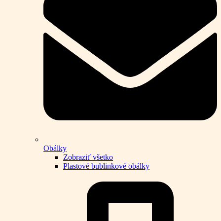
Obálky
Zobraziť všetko
Plastové bublinkové obálky