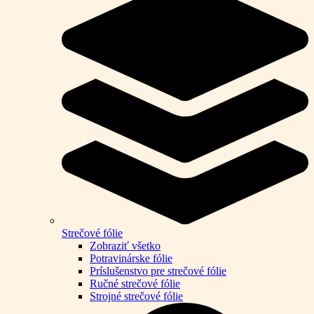
Strečové fólie
Zobraziť všetko
Potravinárske fólie
Príslušenstvo pre strečové fólie
Ručné strečové fólie
Strojné strečové fólie