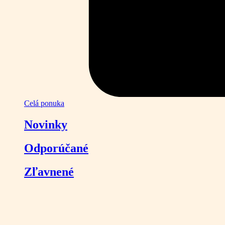
Celá ponuka
Novinky
Odporúčané
Zľavnené