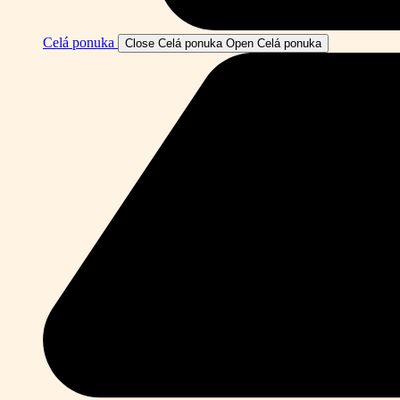
Celá ponuka
Close Celá ponuka
Open Celá ponuka