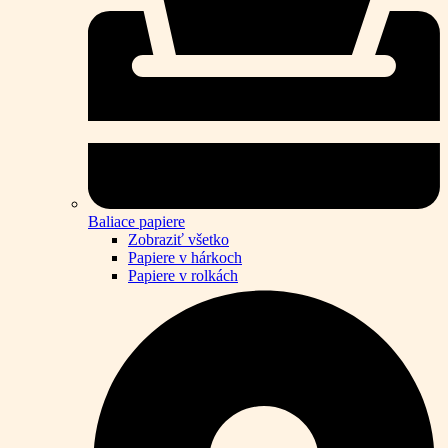
Baliace papiere
Zobraziť všetko
Papiere v hárkoch
Papiere v rolkách