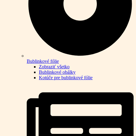
Bublinkové fólie
Zobraziť všetko
Bublinkové obálky
Kotúče pre bublinkové fólie