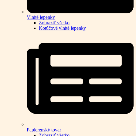
Vlnité lepenky
Zobraziť všetko
Kotúčové vlnité lepenky
Papierenský tovar
Zobraziť všetko