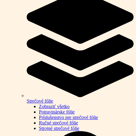
Strečové fólie
Zobraziť všetko
Potravinárske fólie
Príslušenstvo pre strečové fólie
Ručné strečové fólie
Strojné strečové fólie