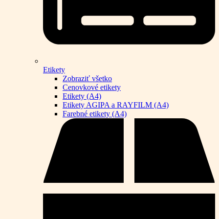
Etikety
Zobraziť všetko
Cenovkové etikety
Etikety (A4)
Etikety AGIPA a RAYFILM (A4)
Farebné etikety (A4)