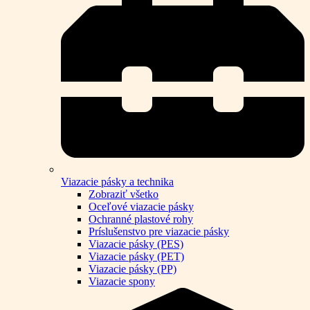
Viazacie pásky a technika
Zobraziť všetko
Oceľové viazacie pásky
Ochranné plastové rohy
Príslušenstvo pre viazacie pásky
Viazacie pásky (PES)
Viazacie pásky (PET)
Viazacie pásky (PP)
Viazacie spony