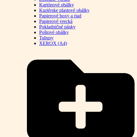
Kartónové obálky
Kuriérske plastové obálky
Papierové boxy a riad
Papierové vrecká
Pokladničné pásky
Poštové obálky
Tubusy
XEROX (A4)