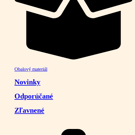
Obalový materiál
Novinky
Odporúčané
Zľavnené