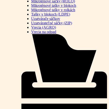
Mikroténové sáčky (ROLO)
Mikroténové tašky v blokoch
Mikroténové tašky v rolkách
Tašky v blokoch (LDPE)
Uzatvárače sáčkov
Uzatvárateľné sáčky (ZIP)
Vrecia (AGRO)
Vrecia na odpad