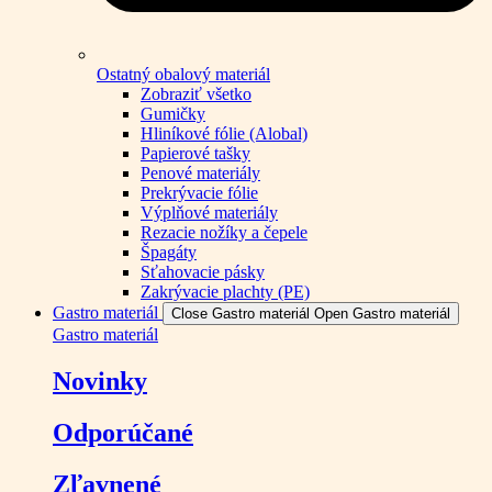
Ostatný obalový materiál
Zobraziť všetko
Gumičky
Hliníkové fólie (Alobal)
Papierové tašky
Penové materiály
Prekrývacie fólie
Výplňové materiály
Rezacie nožíky a čepele
Špagáty
Sťahovacie pásky
Zakrývacie plachty (PE)
Gastro materiál
Close Gastro materiál
Open Gastro materiál
Gastro materiál
Novinky
Odporúčané
Zľavnené