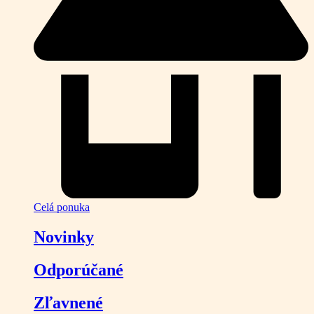
Celá ponuka
Novinky
Odporúčané
Zľavnené