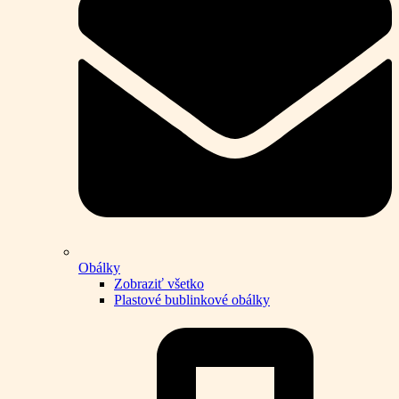
Obálky
Zobraziť všetko
Plastové bublinkové obálky