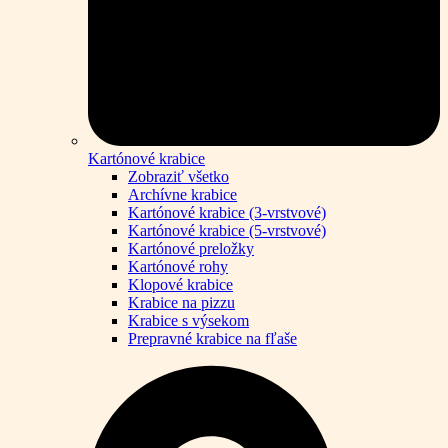
Kartónové krabice
Zobraziť všetko
Archívne krabice
Kartónové krabice (3-vrstvové)
Kartónové krabice (5-vrstvové)
Kartónové preložky
Kartónové rohy
Klopové krabice
Krabice na pizzu
Krabice s výsekom
Prepravné krabice na fľaše