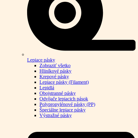
Lepiace pásky
Zobraziť všetko
Hliníkové pásky
Krepové pásky
Lepiace pásky (Filament)
Lepidlá
Obojstranné pásky
Odvíjače lepiacich pások
Polypropylénové pásky (PP)
Špeciálne lepiace pásky
Výstražné pásky