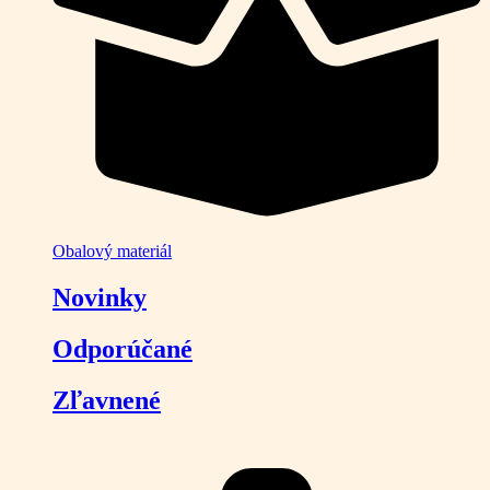
Obalový materiál
Novinky
Odporúčané
Zľavnené