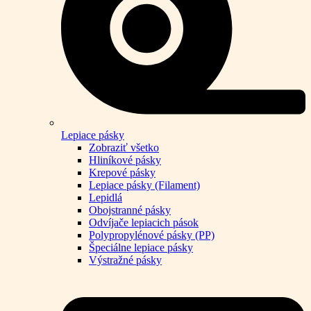
Lepiace pásky
Zobraziť všetko
Hliníkové pásky
Krepové pásky
Lepiace pásky (Filament)
Lepidlá
Obojstranné pásky
Odvíjače lepiacich pások
Polypropylénové pásky (PP)
Špeciálne lepiace pásky
Výstražné pásky