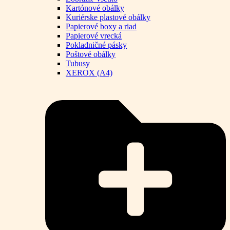
Kartónové obálky
Kuriérske plastové obálky
Papierové boxy a riad
Papierové vrecká
Pokladničné pásky
Poštové obálky
Tubusy
XEROX (A4)