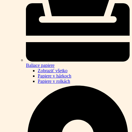
Baliace papiere
Zobraziť všetko
Papiere v hárkoch
Papiere v rolkách