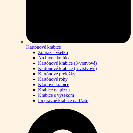
Kartónové krabice
Zobraziť všetko
Archívne krabice
Kartónové krabice (3-vrstvové)
Kartónové krabice (5-vrstvové)
Kartónové preložky
Kartónové rohy
Klopové krabice
Krabice na pizzu
Krabice s výsekom
Prepravné krabice na fľaše