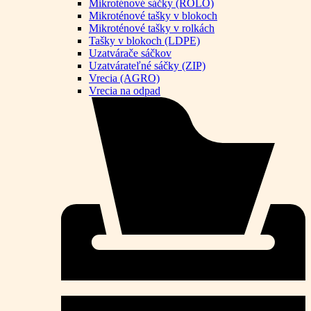
Mikroténové sáčky (ROLO)
Mikroténové tašky v blokoch
Mikroténové tašky v rolkách
Tašky v blokoch (LDPE)
Uzatvárače sáčkov
Uzatvárateľné sáčky (ZIP)
Vrecia (AGRO)
Vrecia na odpad