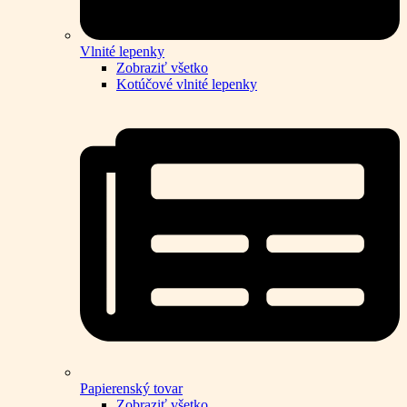
Vlnité lepenky
Zobraziť všetko
Kotúčové vlnité lepenky
Papierenský tovar
Zobraziť všetko