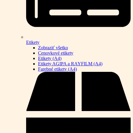
Etikety
Zobraziť všetko
Cenovkové etikety
Etikety (A4)
Etikety AGIPA a RAYFILM (A4)
Farebné etikety (A4)