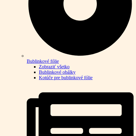
Bublinkové fólie
Zobraziť všetko
Bublinkové obálky
Kotúče pre bublinkové fólie