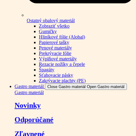
Ostatný obalový materiál
Zobraziť všetko
Gumičky
Hliníkové fólie (Alobal)
Papierové tašky
Penové materiály
Prekrývacie fólie
Výplňové materiály
Rezacie nožíky a čepele
Špagáty
Sťahovacie pásky
Zakrývacie plachty (PE)
Gastro materiál
Close Gastro materiál
Open Gastro materiál
Gastro materiál
Novinky
Odporúčané
Zľavnené