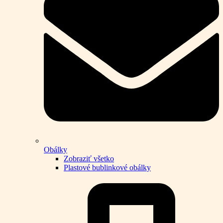
Obálky
Zobraziť všetko
Plastové bublinkové obálky