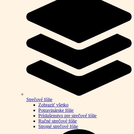
Strečové fólie
Zobraziť všetko
Potravinárske fólie
Príslušenstvo pre strečové fólie
Ručné strečové fólie
Strojné strečové fólie