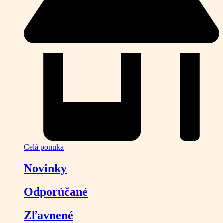
Celá ponuka
Novinky
Odporúčané
Zľavnené