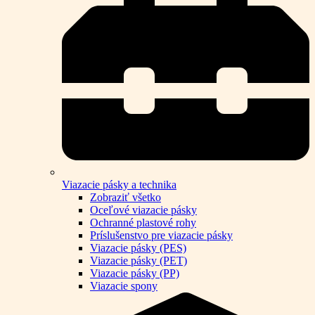
Viazacie pásky a technika
Zobraziť všetko
Oceľové viazacie pásky
Ochranné plastové rohy
Príslušenstvo pre viazacie pásky
Viazacie pásky (PES)
Viazacie pásky (PET)
Viazacie pásky (PP)
Viazacie spony