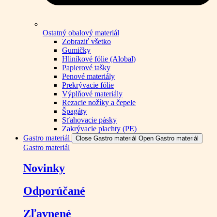
Ostatný obalový materiál
Zobraziť všetko
Gumičky
Hliníkové fólie (Alobal)
Papierové tašky
Penové materiály
Prekrývacie fólie
Výplňové materiály
Rezacie nožíky a čepele
Špagáty
Sťahovacie pásky
Zakrývacie plachty (PE)
Gastro materiál
Close Gastro materiál
Open Gastro materiál
Gastro materiál
Novinky
Odporúčané
Zľavnené