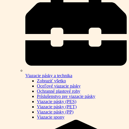
Viazacie pásky a technika
Zobraziť všetko
Oceľové viazacie pásky
Ochranné plastové rohy
Príslušenstvo pre viazacie pásky
Viazacie pásky (PES)
Viazacie pásky (PET)
Viazacie pásky (PP)
Viazacie spony