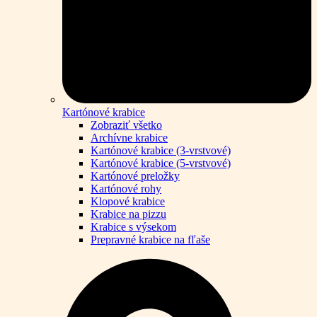
Kartónové krabice
Zobraziť všetko
Archívne krabice
Kartónové krabice (3-vrstvové)
Kartónové krabice (5-vrstvové)
Kartónové preložky
Kartónové rohy
Klopové krabice
Krabice na pizzu
Krabice s výsekom
Prepravné krabice na fľaše