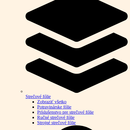
Strečové fólie
Zobraziť všetko
Potravinárske fólie
Príslušenstvo pre strečové fólie
Ručné strečové fólie
Strojné strečové fólie