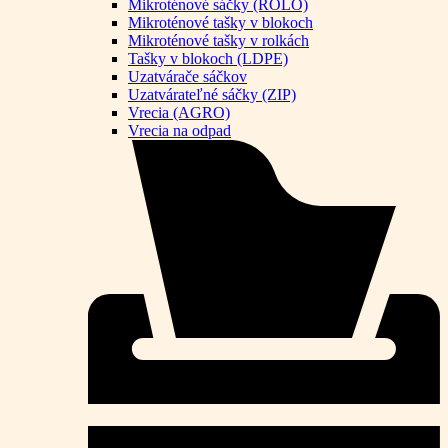
Mikroténové sáčky (ROLO)
Mikroténové tašky v blokoch
Mikroténové tašky v rolkách
Tašky v blokoch (LDPE)
Uzatvárače sáčkov
Uzatvárateľné sáčky (ZIP)
Vrecia (AGRO)
Vrecia na odpad