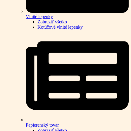
Vlnité lepenky
Zobraziť všetko
Kotúčové vlnité lepenky
Papierenský tovar
Zobraziť všetko