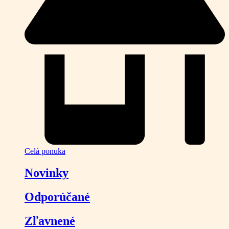
Celá ponuka
Novinky
Odporúčané
Zľavnené