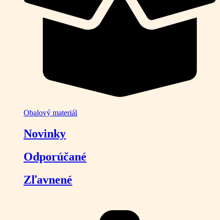
Obalový materiál
Novinky
Odporúčané
Zľavnené