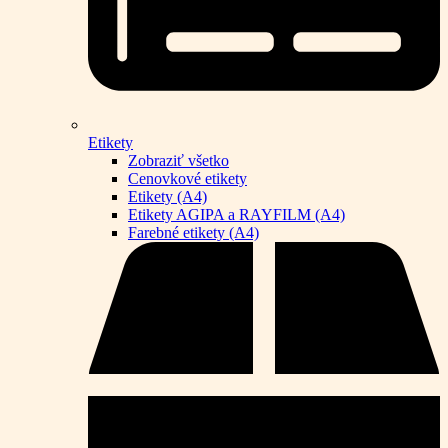
Etikety
Zobraziť všetko
Cenovkové etikety
Etikety (A4)
Etikety AGIPA a RAYFILM (A4)
Farebné etikety (A4)