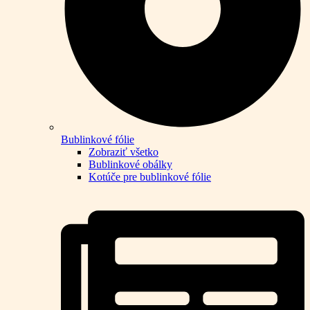
Bublinkové fólie
Zobraziť všetko
Bublinkové obálky
Kotúče pre bublinkové fólie