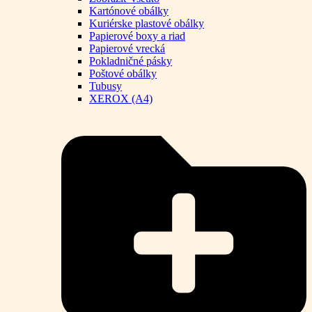
Kartónové obálky
Kuriérske plastové obálky
Papierové boxy a riad
Papierové vrecká
Pokladničné pásky
Poštové obálky
Tubusy
XEROX (A4)