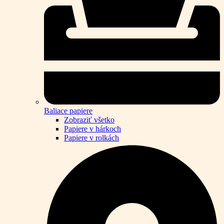
Baliace papiere
Zobraziť všetko
Papiere v hárkoch
Papiere v rolkách