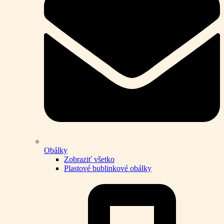
Obálky
Zobraziť všetko
Plastové bublinkové obálky