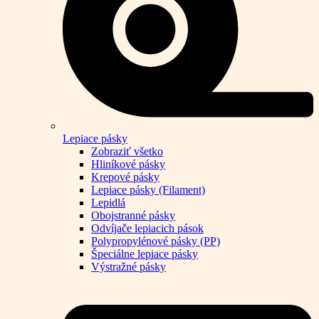
Lepiace pásky
Zobraziť všetko
Hliníkové pásky
Krepové pásky
Lepiace pásky (Filament)
Lepidlá
Obojstranné pásky
Odvíjače lepiacich pások
Polypropylénové pásky (PP)
Špeciálne lepiace pásky
Výstražné pásky