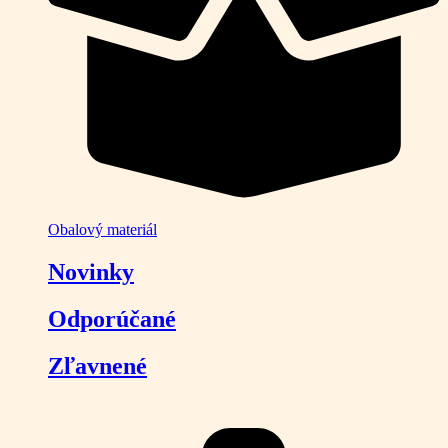
Obalový materiál
Novinky
Odporúčané
Zľavnené