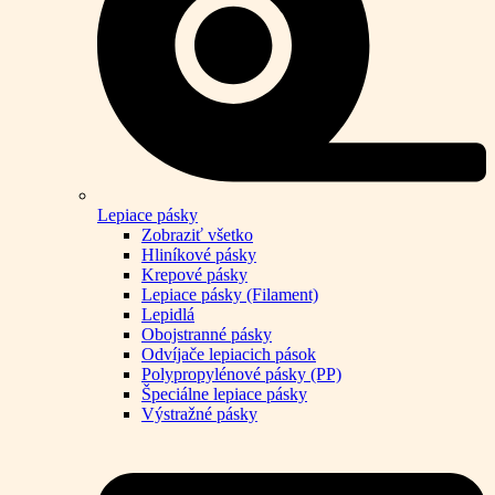
Lepiace pásky
Zobraziť všetko
Hliníkové pásky
Krepové pásky
Lepiace pásky (Filament)
Lepidlá
Obojstranné pásky
Odvíjače lepiacich pások
Polypropylénové pásky (PP)
Špeciálne lepiace pásky
Výstražné pásky