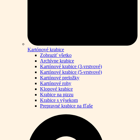
Kartónové krabice
Zobraziť všetko
Archívne krabice
Kartónové krabice (3-vrstvové)
Kartónové krabice (5-vrstvové)
Kartónové preložky
Kartónové rohy
Klopové krabice
Krabice na pizzu
Krabice s výsekom
Prepravné krabice na fľaše