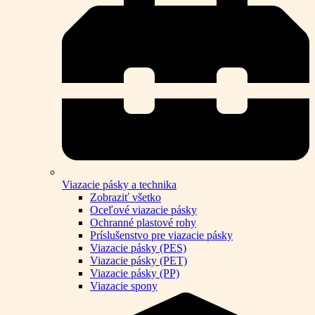
Viazacie pásky a technika
Zobraziť všetko
Oceľové viazacie pásky
Ochranné plastové rohy
Príslušenstvo pre viazacie pásky
Viazacie pásky (PES)
Viazacie pásky (PET)
Viazacie pásky (PP)
Viazacie spony