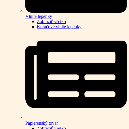
Vlnité lepenky
Zobraziť všetko
Kotúčové vlnité lepenky
Papierenský tovar
Zobraziť všetko