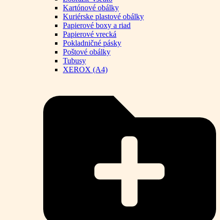
Kartónové obálky
Kuriérske plastové obálky
Papierové boxy a riad
Papierové vrecká
Pokladničné pásky
Poštové obálky
Tubusy
XEROX (A4)