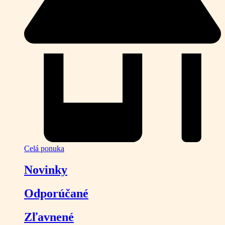
Celá ponuka
Novinky
Odporúčané
Zľavnené