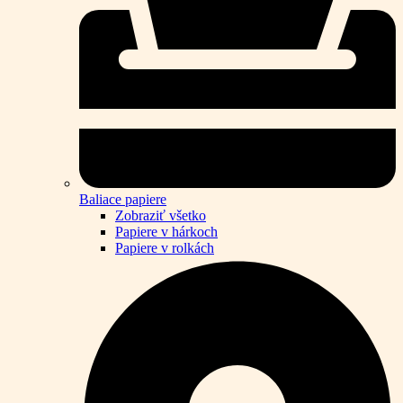
Baliace papiere
Zobraziť všetko
Papiere v hárkoch
Papiere v rolkách