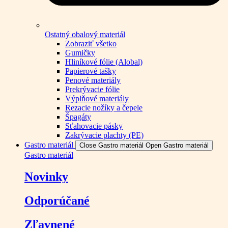
Ostatný obalový materiál
Zobraziť všetko
Gumičky
Hliníkové fólie (Alobal)
Papierové tašky
Penové materiály
Prekrývacie fólie
Výplňové materiály
Rezacie nožíky a čepele
Špagáty
Sťahovacie pásky
Zakrývacie plachty (PE)
Gastro materiál
Close Gastro materiál
Open Gastro materiál
Gastro materiál
Novinky
Odporúčané
Zľavnené