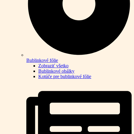
Bublinkové fólie
Zobraziť všetko
Bublinkové obálky
Kotúče pre bublinkové fólie