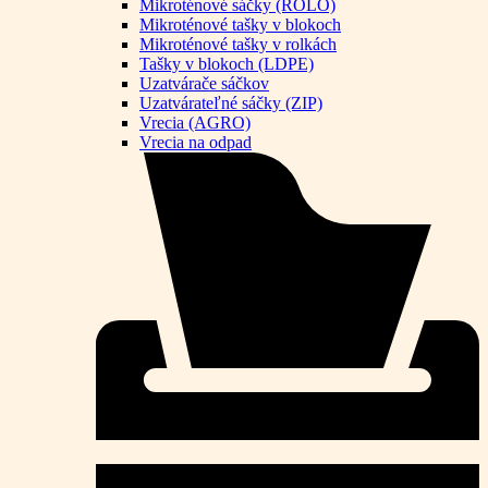
Mikroténové sáčky (ROLO)
Mikroténové tašky v blokoch
Mikroténové tašky v rolkách
Tašky v blokoch (LDPE)
Uzatvárače sáčkov
Uzatvárateľné sáčky (ZIP)
Vrecia (AGRO)
Vrecia na odpad