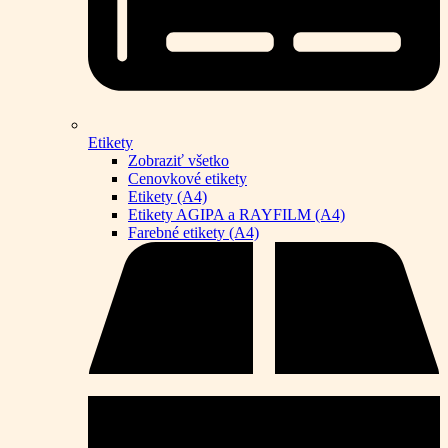
Etikety
Zobraziť všetko
Cenovkové etikety
Etikety (A4)
Etikety AGIPA a RAYFILM (A4)
Farebné etikety (A4)