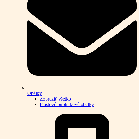
Obálky
Zobraziť všetko
Plastové bublinkové obálky