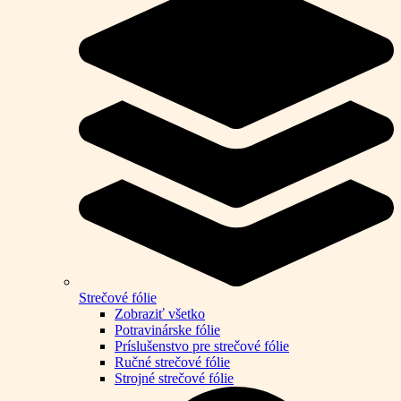
Strečové fólie
Zobraziť všetko
Potravinárske fólie
Príslušenstvo pre strečové fólie
Ručné strečové fólie
Strojné strečové fólie