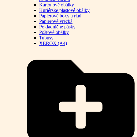
Kartónové obálky
Kuriérske plastové obálky
Papierové boxy a riad
Papierové vrecká
Pokladničné pásky
Poštové obálky
Tubusy
XEROX (A4)