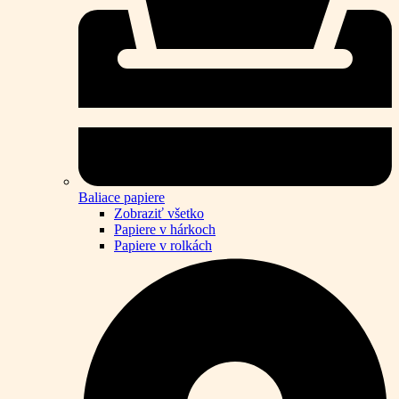
Baliace papiere
Zobraziť všetko
Papiere v hárkoch
Papiere v rolkách