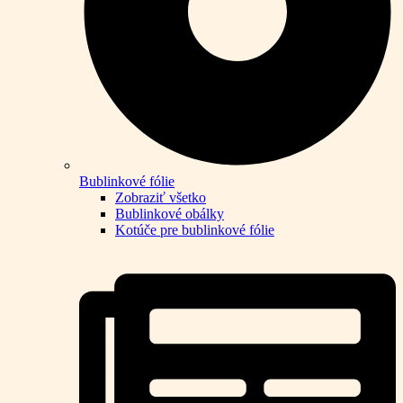
Bublinkové fólie
Zobraziť všetko
Bublinkové obálky
Kotúče pre bublinkové fólie