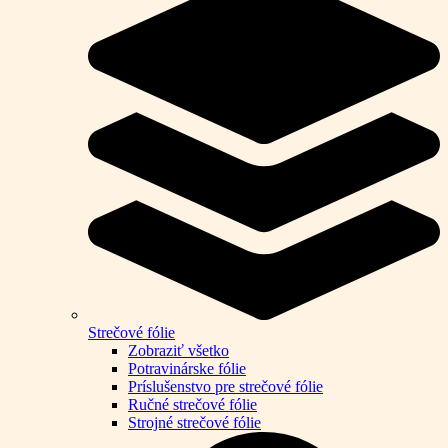
Strečové fólie
Zobraziť všetko
Potravinárske fólie
Príslušenstvo pre strečové fólie
Ručné strečové fólie
Strojné strečové fólie