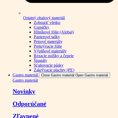
Ostatný obalový materiál
Zobraziť všetko
Gumičky
Hliníkové fólie (Alobal)
Papierové tašky
Penové materiály
Prekrývacie fólie
Výplňové materiály
Rezacie nožíky a čepele
Špagáty
Sťahovacie pásky
Zakrývacie plachty (PE)
Gastro materiál
Close Gastro materiál
Open Gastro materiál
Gastro materiál
Novinky
Odporúčané
Zľavnené