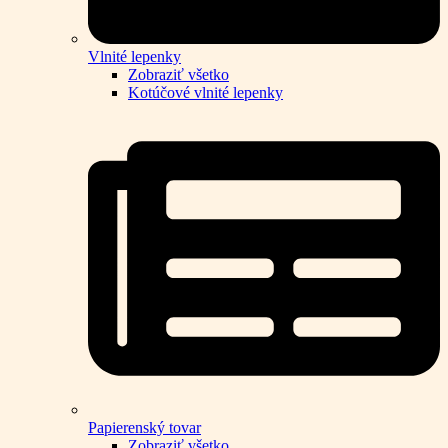
Vlnité lepenky
Zobraziť všetko
Kotúčové vlnité lepenky
Papierenský tovar
Zobraziť všetko