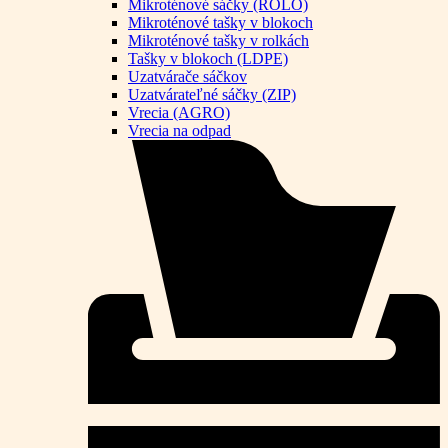
Mikroténové sáčky (ROLO)
Mikroténové tašky v blokoch
Mikroténové tašky v rolkách
Tašky v blokoch (LDPE)
Uzatvárače sáčkov
Uzatvárateľné sáčky (ZIP)
Vrecia (AGRO)
Vrecia na odpad