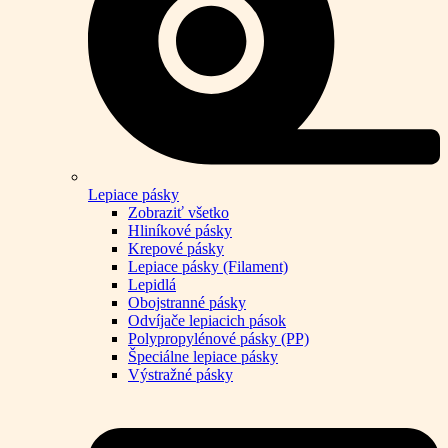
Lepiace pásky
Zobraziť všetko
Hliníkové pásky
Krepové pásky
Lepiace pásky (Filament)
Lepidlá
Obojstranné pásky
Odvíjače lepiacich pások
Polypropylénové pásky (PP)
Špeciálne lepiace pásky
Výstražné pásky