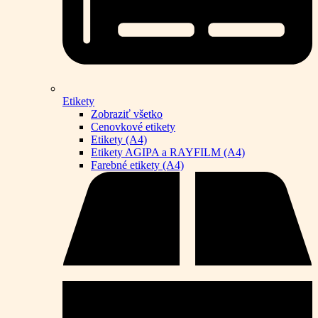
Etikety
Zobraziť všetko
Cenovkové etikety
Etikety (A4)
Etikety AGIPA a RAYFILM (A4)
Farebné etikety (A4)