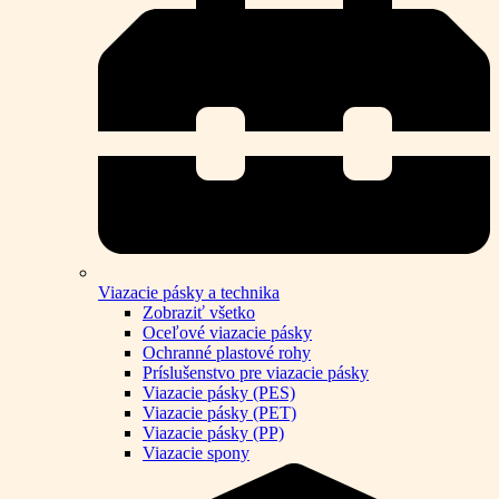
Viazacie pásky a technika
Zobraziť všetko
Oceľové viazacie pásky
Ochranné plastové rohy
Príslušenstvo pre viazacie pásky
Viazacie pásky (PES)
Viazacie pásky (PET)
Viazacie pásky (PP)
Viazacie spony