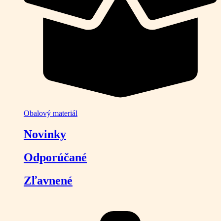
Obalový materiál
Novinky
Odporúčané
Zľavnené