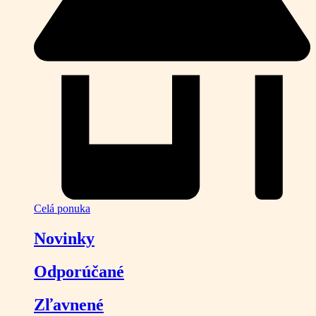
Celá ponuka
Novinky
Odporúčané
Zľavnené