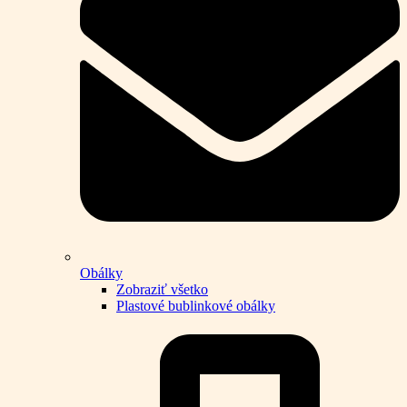
Obálky
Zobraziť všetko
Plastové bublinkové obálky