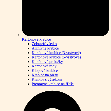
Kartónové krabice
Zobraziť všetko
Archívne krabice
Kartónové krabice (3-vrstvové)
Kartónové krabice (5-vrstvové)
Kartónové preložky
Kartónové rohy
Klopové krabice
Krabice na pizzu
Krabice s výsekom
Prepravné krabice na fľaše