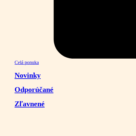
Celá ponuka
Novinky
Odporúčané
Zľavnené